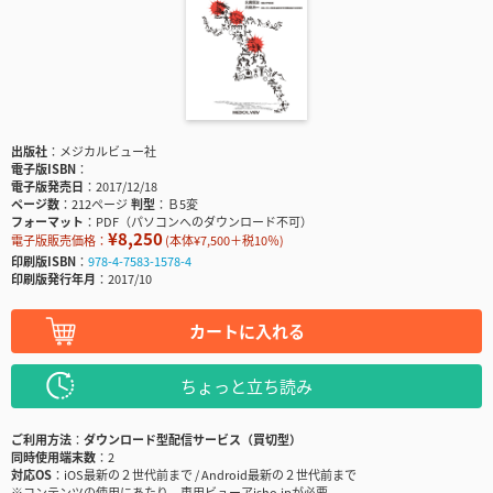
出版社
メジカルビュー社
電子版ISBN
電子版発売日
2017/12/18
ページ数
212ページ
判型
Ｂ5変
フォーマット
PDF（パソコンへのダウンロード不可）
¥8,250
電子版販売価格：
(本体¥7,500＋税10％)
印刷版ISBN
978-4-7583-1578-4
印刷版発行年月
2017/10
カートに入れる
ちょっと立ち読み
ご利用方法
ダウンロード型配信サービス（買切型）
同時使用端末数
2
対応OS
iOS最新の２世代前まで / Android最新の２世代前まで
※コンテンツの使用にあたり、専用ビューアisho.jpが必要