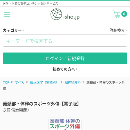
医学・医療の電子コンテンツ配信サービス
0
カテゴリー
詳細検索
ログイン／新規登録
初めての方へ
TOP
すべて
臨床医学（領域別）
脳神経外科
頭頚部・体幹のスポーツ外
傷
頭頚部・体幹のスポーツ外傷【電子版】
永廣 信治(編集)