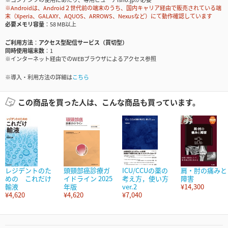
※Androidは、Android２世代前の端末のうち、国内キャリア経由で販売されている端
末（Xperia、GALAXY、AQUOS、ARROWS、Nexusなど）にて動作確認しています
必要メモリ容量
58 MB以上
ご利用方法
アクセス型配信サービス（買切型）
同時使用端末数
1
※インターネット経由でのWEBブラウザによるアクセス参照
※導入・利用方法の詳細は
こちら
この商品を買った人は、こんな商品も買っています。
レジデントのた
頭頸部癌診療ガ
ICU/CCUの薬の
肩・肘の痛みと
めの これだけ
イドライン 2025
考え方，使い方
障害
輸液
年版
ver.2
¥14,300
¥4,620
¥4,620
¥7,040