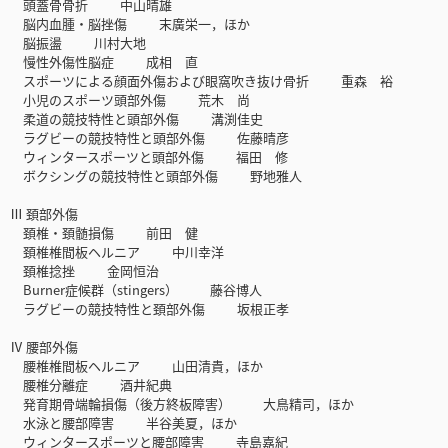
頭蓋骨骨折 中山晴雄
脳内血腫・脳挫傷 末廣栄一，ほか
脳振盪 川村大地
慢性外傷性脳症 成相 直
スポーツによる顔面外傷および眼窩吹き抜け骨折 重森 裕
小児のスポーツ頭部外傷 荒木 尚
柔道の競技特性と頭部外傷 溝渕佳史
ラグビーの競技特性と頭部外傷 佐藤晴彦
ウィンタースポーツと頭部外傷 福田 修
ボクシングの競技特性と頭部外傷 野地雅人
Ⅲ 頚部外傷
頚椎・頚髄損傷 前田 健
頚椎椎間板ヘルニア 中川幸洋
頚椎捻挫 金岡恒治
Burner症候群（stingers） 藤谷博人
ラグビーの競技特性と頚部外傷 坂根正孝
Ⅳ 腰部外傷
腰椎椎間板ヘルニア 山田清貴，ほか
腰椎分離症 酒井紀典
発育期骨端輪損傷（後方終板障害） 大鳥精司，ほか
水泳と腰部障害 半谷美夏，ほか
ウィンタースポーツと腰部障害 寺島嘉紀