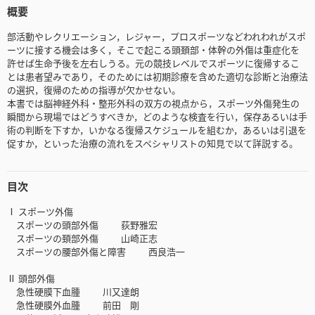
概要
部活動やレクリエーション，レジャー，プロスポーツなどわれわれがスポ
ーツに接する機会は多く，そこで起こる頭頚部・体幹の外傷は重症化を
許せば生命予後を左右しうる。元の競技レベルでスポーツに復帰するこ
とは患者望みであり，そのためには初期診療を含めた適切な診断と治療法
の選択，復帰のための指導が欠かせない。
本書では脳神経外科・整形外科の双方の視点から，スポーツ外傷発生の
瞬間から現場ではどうすべきか，どのような検査を行い，保存あるいは手
術の判断を下すか，いかなる復帰スケジュールを組むか，あるいは引退を
促すか，といった治療の流れをスペシャリストの知見で以て詳説する。
目次
Ⅰ スポーツ外傷
スポーツの頭部外傷 荻野雅宏
スポーツの頚部外傷 山崎正志
スポーツの腰部外傷と障害 西良浩一
Ⅱ 頭部外傷
急性硬膜下血腫 川又達朗
急性硬膜外血腫 前田 剛