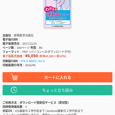
出版社
新興医学出版社
電子版ISBN
電子版発売日
2017/12/25
ページ数
160ページ
判型
B5
フォーマット
PDF（パソコンへのダウンロード不可）
¥6,050
電子版販売価格：
(本体¥5,500＋税10％)
印刷版ISBN
978-4-88002-763-0
印刷版発行年月
2016/06
カートに入れる
ちょっと立ち読み
ご利用方法
ダウンロード型配信サービス（買切型）
同時使用端末数
3
対応OS
iOS最新の２世代前まで / Android最新の２世代前まで
※コンテンツの使用にあたり、専用ビューアisho.jpが必要