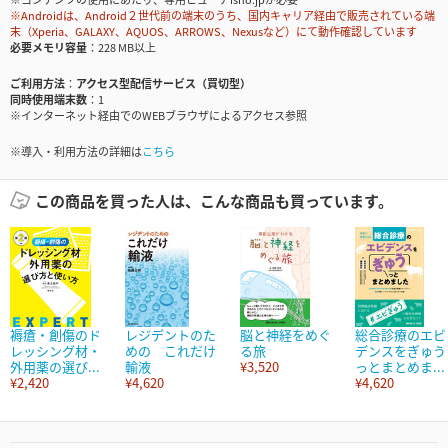
※Androidは、Android２世代前の端末のうち、国内キャリア経由で販売されている端
末（Xperia、GALAXY、AQUOS、ARROWS、Nexusなど）にて動作確認しています
必要メモリ容量
228 MB以上
ご利用方法
アクセス型配信サービス（買切型）
同時使用端末数
1
※インターネット経由でのWEBブラウザによるアクセス参照
※導入・利用方法の詳細は
こちら
この商品を買った人は、こんな商品も買っています。
褥瘡・創傷のド
レジデントのた
脳と神経をめぐ
総合診療のエビ
レッシング材・
めの これだけ
る旅
デンスをぎゅう
外用薬の選び...
輸液
¥3,520
っとまとめま...
¥2,420
¥4,620
¥4,620