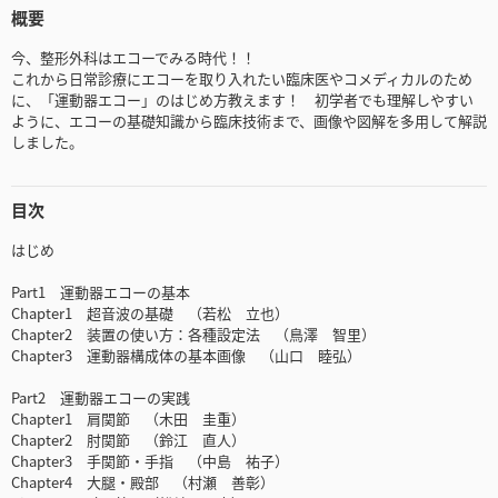
概要
今、整形外科はエコーでみる時代！！
これから日常診療にエコーを取り入れたい臨床医やコメディカルのため
に、「運動器エコー」のはじめ方教えます！ 初学者でも理解しやすい
ように、エコーの基礎知識から臨床技術まで、画像や図解を多用して解説
しました。
目次
はじめ
Part1 運動器エコーの基本
Chapter1 超音波の基礎 （若松 立也）
Chapter2 装置の使い方：各種設定法 （鳥澤 智里）
Chapter3 運動器構成体の基本画像 （山口 睦弘）
Part2 運動器エコーの実践
Chapter1 肩関節 （木田 圭重）
Chapter2 肘関節 （鈴江 直人）
Chapter3 手関節・手指 （中島 祐子）
Chapter4 大腿・殿部 （村瀬 善彰）