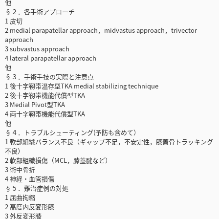
他
§２．各手術アプローチ
1 皮切
2 medial parapatellar approach，midvastus approach，trivector
approach
3 subvastus approach
4 lateral parapatellar approach
他
§３．手術手技の実際と注意点
1 後十字靱帯温存型TKA medial stabilizing technique
2 後十字靱帯機能代償型TKA
3 Medial Pivot型TKA
4 両十字靱帯機能代償型TKA
他
§４．トラブルシューティング(予防も含めて）
1 軟部組織バランス不良（ギャップ不足，不安定性，膝蓋骨トラッキング
不良）
2 軟部組織損傷（MCL，膝蓋腱など）
3 術中骨折
4 神経・血管損傷
§５．難治症例の対処
1 屈曲拘縮
2 高度内反変形膝
3 外反変形膝