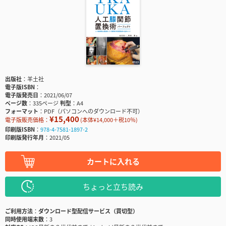
出版社
羊土社
電子版ISBN
電子版発売日
2021/06/07
ページ数
335ページ
判型
A4
フォーマット
PDF（パソコンへのダウンロード不可）
¥15,400
電子版販売価格：
(本体¥14,000＋税10％)
印刷版ISBN
978-4-7581-1897-2
印刷版発行年月
2021/05
カートに入れる
ちょっと立ち読み
ご利用方法
ダウンロード型配信サービス（買切型）
同時使用端末数
3