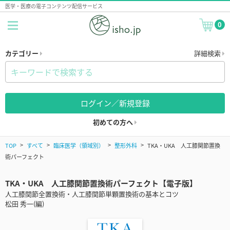
医学・医療の電子コンテンツ配信サービス
0
カテゴリー
詳細検索
ログイン／新規登録
初めての方へ
TOP
すべて
臨床医学（領域別）
整形外科
TKA・UKA 人工膝関節置換
術パーフェクト
TKA・UKA 人工膝関節置換術パーフェクト【電子版】
人工膝関節全置換術・人工膝関節単顆置換術の基本とコツ
松田 秀一(編)