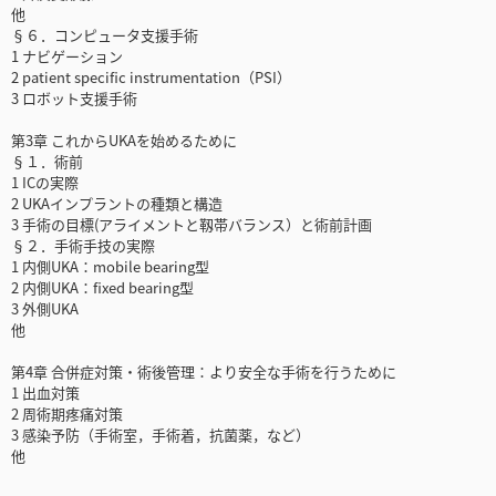
他
§６．コンピュータ支援手術
1 ナビゲーション
2 patient specific instrumentation（PSI）
3 ロボット支援手術
第3章 これからUKAを始めるために
§１．術前
1 ICの実際
2 UKAインプラントの種類と構造
3 手術の目標(アライメントと靱帯バランス）と術前計画
§２．手術手技の実際
1 内側UKA：mobile bearing型
2 内側UKA：fixed bearing型
3 外側UKA
他
第4章 合併症対策・術後管理：より安全な手術を行うために
1 出血対策
2 周術期疼痛対策
3 感染予防（手術室，手術着，抗菌薬，など）
他