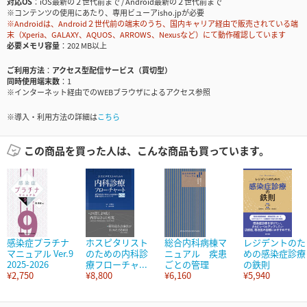
対応OS
iOS最新の２世代前まで / Android最新の２世代前まで
※コンテンツの使用にあたり、専用ビューアisho.jpが必要
※Androidは、Android２世代前の端末のうち、国内キャリア経由で販売されている端
末（Xperia、GALAXY、AQUOS、ARROWS、Nexusなど）にて動作確認しています
必要メモリ容量
202 MB以上
ご利用方法
アクセス型配信サービス（買切型）
同時使用端末数
1
※インターネット経由でのWEBブラウザによるアクセス参照
※導入・利用方法の詳細は
こちら
この商品を買った人は、こんな商品も買っています。
感染症プラチナ
ホスピタリスト
総合内科病棟マ
レジデントのた
マニュアル Ver.9
のための内科診
ニュアル 疾患
めの感染症診療
2025-2026
療フローチャ...
ごとの管理
の鉄則
¥2,750
¥8,800
¥6,160
¥5,940