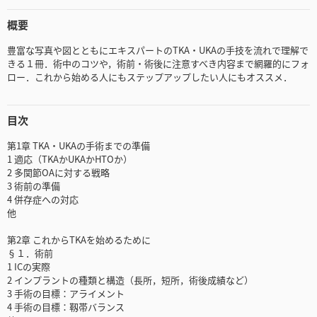
概要
豊富な写真や図とともにエキスパートのTKA・UKAの手技を流れで理解で
きる１冊．術中のコツや，術前・術後に注意すべき内容まで網羅的にフォ
ロー．これから始める人にもステップアップしたい人にもオススメ．
目次
第1章 TKA・UKAの手術までの準備
1 適応（TKAかUKAかHTOか）
2 多関節OAに対する戦略
3 術前の準備
4 併存症への対応
他
第2章 これからTKAを始めるために
§１．術前
1 ICの実際
2 インプラントの種類と構造（長所，短所，術後成績など）
3 手術の目標：アライメント
4 手術の目標：靱帯バランス