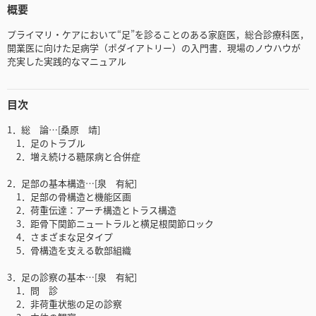
概要
プライマリ・ケアにおいて“足”を診ることのある家庭医，総合診療科医，
開業医に向けた足病学（ポダイアトリー）の入門書．現場のノウハウが
充実した実践的なマニュアル
目次
1．総 論…[桑原 靖]
1．足のトラブル
2．増え続ける糖尿病と合併症
2．足部の基本構造…[泉 有紀]
1．足部の骨構造と機能区画
2．荷重伝達：アーチ構造とトラス構造
3．距骨下関節ニュートラルと横足根関節ロック
4．さまざまな足タイプ
5．骨構造を支える軟部組織
3．足の診察の基本…[泉 有紀]
1．問 診
2．非荷重状態の足の診察