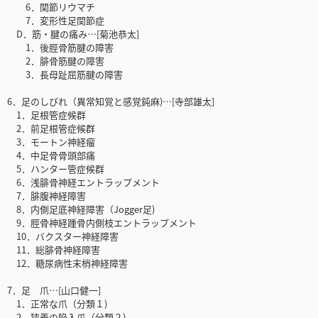
6．関節リウマチ
7．変形性足関節症
D．筋・腱の痛み…[菊池恭太]
1．後脛骨筋腱の障害
2．腓骨筋腱の障害
3．長母趾屈筋腱の障害
6．足のしびれ（異常知覚と感覚鈍麻)…[寺部雄太]
1．足根管症候群
2．前足根管症候群
3．モートン神経瘤
4．中足骨骨頭部痛
5．ハンター管症候群
6．浅腓骨神経エントラップメント
7．腓腹神経障害
8．内側足底神経障害（Jogger足)
9．脛骨神経踵骨内側枝エントラップメント
10．バクスター神経障害
11．総腓骨神経障害
12．糖尿病性末梢神経障害
7．足 爪…[山口健一]
1．正常な爪（分類１)
2．狭義の陥入爪（分類２)