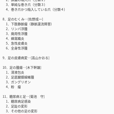
3．単純な巻き爪（分類３)
4．巻き爪かつ陥入している爪（分類４)
8．足のむくみ…[佐野成一]
1．下肢静脈瘤（静脈還流障害)
2．リンパ浮腫
3．廃用性浮腫
4．蜂窩織炎
5．急性皮膚炎
6．全身性浮腫
9．足の皮膚病変…[高山かおる]
10．足の腫瘍…[木下幹雄]
1．滑液包炎
2．足底腱膜線維腫
3．ガングリオン
4．粉 瘤
11．糖尿病と足…[菊池 守]
1．糖尿病足感染
2．足趾の変形
3．その他の足の変形