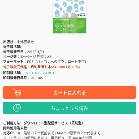
出版社
中外医学社
電子版ISBN
電子版発売日
2018/01/01
ページ数
324ページ
判型
A5
フォーマット
PDF（パソコンへのダウンロード不可）
¥6,600
電子版販売価格：
(本体¥6,000＋税10％)
印刷版ISBN
978-4-498-05478-3
印刷版発行年月
2017/05
カートに入れる
ちょっと立ち読み
ご利用方法
ダウンロード型配信サービス（買切型）
同時使用端末数
3
対応OS
iOS最新の２世代前まで / Android最新の２世代前まで
※コンテンツの使用にあたり、専用ビューアisho.jpが必要