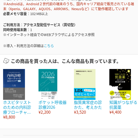
※Androidは、Android２世代前の端末のうち、国内キャリア経由で販売されている端
末（Xperia、GALAXY、AQUOS、ARROWS、Nexusなど）にて動作確認しています
必要メモリ容量
102 MB以上
ご利用方法
アクセス型配信サービス（買切型）
同時使用端末数
1
※インターネット経由でのWEBブラウザによるアクセス参照
※導入・利用方法の詳細は
こちら
この商品を買った人は、こんな商品も買っています。
ホスピタリスト
ポケット呼吸器
脂質異常症の診
知識がつながる
のための内科診
診療2026
かた、考えかた
抗菌薬
療フローチャ...
¥2,200
¥3,520
¥4,400
¥8,800