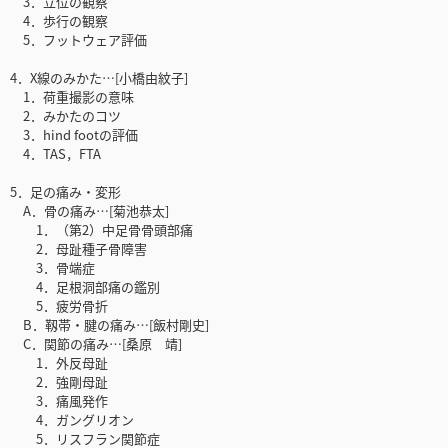
3．立位の観察
4．歩行の観察
5．フットウェア評価
4．X線のみかた…[小橋由紋子]
1．荷重撮影の意味
2．みかたのコツ
3．hind footの評価
4．TAS，FTA
5．足の痛み・変形
A．骨の痛み…[菊池恭太]
1．（第2）中足骨骨頭部痛
2．母趾種子骨障害
3．骨端症
4．足根洞部痛の鑑別
5．疲労骨折
B．靱帯・腱の痛み…[飯村剛史]
C．関節の痛み…[桑原 靖]
1．外反母趾
2．強剛母趾
3．痛風発作
4．ガングリオン
5．リスフラン関節症