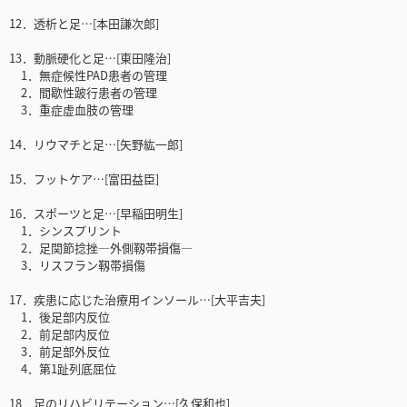
12．透析と足…[本田謙次郎]
13．動脈硬化と足…[東田隆治]
1．無症候性PAD患者の管理
2．間歇性跛行患者の管理
3．重症虚血肢の管理
14．リウマチと足…[矢野紘一郎]
15．フットケア…[富田益臣]
16．スポーツと足…[早稲田明生]
1．シンスプリント
2．足関節捻挫―外側靱帯損傷―
3．リスフラン靱帯損傷
17．疾患に応じた治療用インソール…[大平吉夫]
1．後足部内反位
2．前足部内反位
3．前足部外反位
4．第1趾列底屈位
18．足のリハビリテーション…[久保和也]