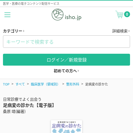
医学・医療の電子コンテンツ配信サービス
0
カテゴリー
詳細検索
ログイン／新規登録
初めての方へ
TOP
すべて
臨床医学（領域別）
整形外科
足病変の診かた
日常診療でよく出会う
足病変の診かた【電子版】
桑原 靖(編著)