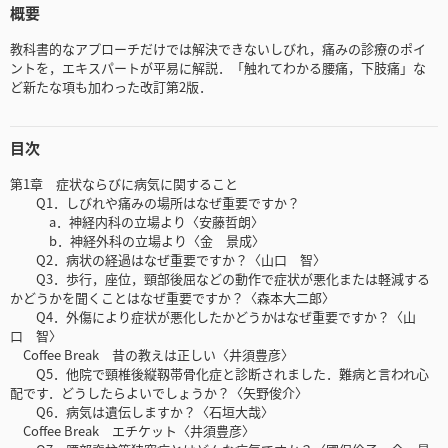
概要
教科書的なアプローチだけでは解決できないしびれ，痛みの診療のポイ
ントを，エキスパートが平易に解説．「触れてわかる腰痛，下肢痛」な
ど新たな項も加わった改訂第2版．
目次
第1章 症状ならびに病気に関すること
Q1．しびれや痛みの場所はなぜ重要ですか？
a．神経内科の立場より〈安藤哲朗〉
b．神経外科の立場より〈金 景成〉
Q2．病状の経過はなぜ重要ですか？〈山口 智〉
Q3．歩行，座位，頸部後屈などの動作で症状が悪化または軽減する
かどうかを聞くことはなぜ重要ですか？〈森本大二郎〉
Q4．外傷により症状が悪化したかどうかはなぜ重要ですか？〈山
口 智〉
Coffee Break 昔の教えは正しい〈井須豊彦〉
Q5．他院で頸椎後縦靱帯骨化症と診断されました．難病と言われ心
配です．どうしたらよいでしょうか？〈矢野俊介〉
Q6．病気は遺伝しますか？〈石垣大哉〉
Coffee Break エチケット〈井須豊彦〉