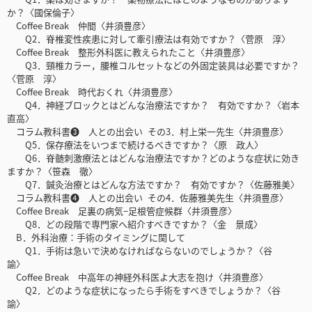
か？〈國保倫子〉
Coffee Break 仲間〈井須豊彦〉
Q2．脊椎変性疾患に対して牽引療法は有効ですか？〈菅原 淳〉
Coffee Break 整形外科医に教えられたこと〈井須豊彦〉
Q3．頸椎カラー，腰椎コルセットなどの外固定装具は必要ですか？
〈菅原 淳〉
Coffee Break 時代おくれ〈井須豊彦〉
Q4．神経ブロックとはどんな治療法ですか？ 有効ですか？〈岩本
直高〉
コラム教科書❸ 人との出会い その3．村上栄一先生〈井須豊彦〉
Q5．保存療法をいつまで続けるべきですか？〈原 政人〉
Q6．脊髄刺激療法とはどんな治療法ですか？どのような症状に効き
ますか？〈笹森 徹〉
Q7．鍼灸治療とはどんな方法ですか？ 有効ですか？〈佐藤雅美〉
コラム教科書❹ 人との出会い その4．佐藤雅美先生〈井須豊彦〉
Coffee Break 足裏の病気−足根管症候群〈井須豊彦〉
Q8．どの段階で専門家へ紹介すべきですか？〈金 景成〉
B．外科治療：手術のタイミングに関して
Q1．手術は急いで決めなければならないのでしょうか？〈谷
諭〉
Coffee Break 中高年の神経外科医よ大志を抱け〈井須豊彦〉
Q2．どのような症状になったら手術をすべきでしょうか？〈谷
諭〉