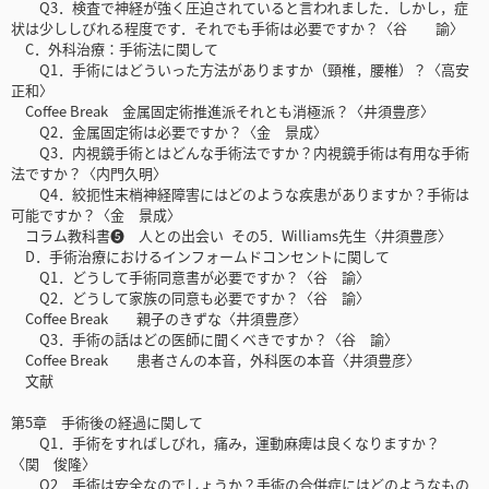
Q3．検査で神経が強く圧迫されていると言われました．しかし，症
状は少ししびれる程度です．それでも手術は必要ですか？〈谷 諭〉
C．外科治療：手術法に関して
Q1．手術にはどういった方法がありますか（頸椎，腰椎）？〈高安
正和〉
Coffee Break 金属固定術推進派それとも消極派？〈井須豊彦〉
Q2．金属固定術は必要ですか？〈金 景成〉
Q3．内視鏡手術とはどんな手術法ですか？内視鏡手術は有用な手術
法ですか？〈内門久明〉
Q4．絞扼性末梢神経障害にはどのような疾患がありますか？手術は
可能ですか？〈金 景成〉
コラム教科書❺ 人との出会い その5．Williams先生〈井須豊彦〉
D．手術治療におけるインフォームドコンセントに関して
Q1．どうして手術同意書が必要ですか？〈谷 諭〉
Q2．どうして家族の同意も必要ですか？〈谷 諭〉
Coffee Break 親子のきずな〈井須豊彦〉
Q3．手術の話はどの医師に聞くべきですか？〈谷 諭〉
Coffee Break 患者さんの本音，外科医の本音〈井須豊彦〉
文献
第5章 手術後の経過に関して
Q1．手術をすればしびれ，痛み，運動麻痺は良くなりますか？
〈関 俊隆〉
Q2．手術は安全なのでしょうか？手術の合併症にはどのようなもの