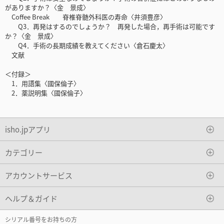
がありますか？〈金 景成〉
Coffee Break 脊椎脊髄外科医の寿命〈井須豊彦〉
Q3．再発はするのでしょうか？ 再発した場合，再手術は可能です
か？〈金 景成〉
Q4．手術の長期成績を教えてください〈倉石慶太〉
文献
＜付録＞
1．用語集〈國保倫子〉
2．薬説明集〈國保倫子〉
isho.jpアプリ
カテゴリー
アカウントサービス
ヘルプ＆ガイド
シリアル番号をお持ちの方