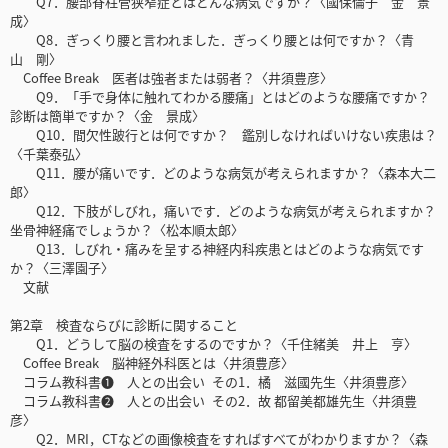
Q7．腰部脊柱管狭窄症とはどんな病気ですか？〈國保倫子 金 景
成〉
Q8．ぎっくり腰と言われました．ぎっくり腰とは何ですか？〈青
山 剛〉
Coffee Break 医者は強者または弱者？〈井須豊彦〉
Q9．「手で身体に触れてわかる腰痛」とはどのような腰痛ですか？
診断は簡単ですか？〈金 景成〉
Q10．間欠性跛行とは何ですか？ 鑑別しなければいけない疾患は？
〈千葉泰弘〉
Q11．腰が痛いです．どのような病気が考えられますか？〈森本大二
郎〉
Q12．下肢がしびれ，痛いです．どのような病気が考えられますか？
坐骨神経痛でしょうか？〈松本順太郎〉
Q13．しびれ・痛みを呈する神経内科疾患とはどのような病気です
か？〈三澤園子〉
文献
第2章 検査ならびに診断に関すること
Q1．どうして脳の検査をするのですか？〈千住緒美 井上 亨〉
Coffee Break 脳神経外科医とは〈井須豊彦〉
コラム教科書❶ 人との出会い その1．橘 滋國先生〈井須豊彦〉
コラム教科書❷ 人との出会い その2．故 都留美都雄先生〈井須豊
彦〉
Q2．MRI，CTなどの画像検査をすればすべてがわかりますか？〈森