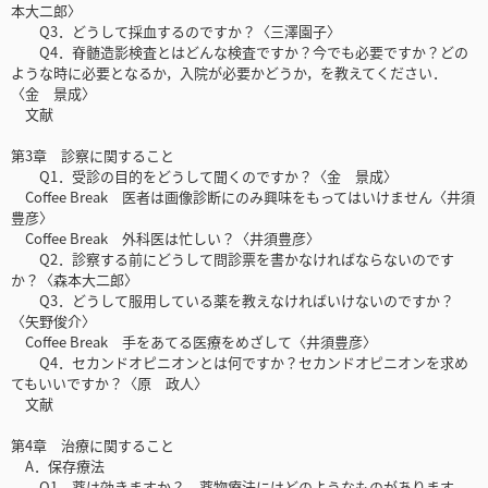
本大二郎〉
Q3．どうして採血するのですか？〈三澤園子〉
Q4．脊髄造影検査とはどんな検査ですか？今でも必要ですか？どの
ような時に必要となるか，入院が必要かどうか，を教えてください．
〈金 景成〉
文献
第3章 診察に関すること
Q1．受診の目的をどうして聞くのですか？〈金 景成〉
Coffee Break 医者は画像診断にのみ興味をもってはいけません〈井須
豊彦〉
Coffee Break 外科医は忙しい？〈井須豊彦〉
Q2．診察する前にどうして問診票を書かなければならないのです
か？〈森本大二郎〉
Q3．どうして服用している薬を教えなければいけないのですか？
〈矢野俊介〉
Coffee Break 手をあてる医療をめざして〈井須豊彦〉
Q4．セカンドオピニオンとは何ですか？セカンドオピニオンを求め
てもいいですか？〈原 政人〉
文献
第4章 治療に関すること
A．保存療法
Q1．薬は効きますか？ 薬物療法にはどのようなものがあります