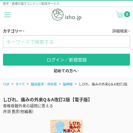
医学・医療の電子コンテンツ配信サービス
0
カテゴリー
詳細検索
ログイン／新規登録
初めての方へ
TOP
すべて
臨床医学・外科系
脳神経
しびれ、痛みの外来Q＆A改訂2版
しびれ、痛みの外来Q＆A改訂2版【電子版】
脊椎脊髄外来の疑問に答える
井須 豊彦(他編著)