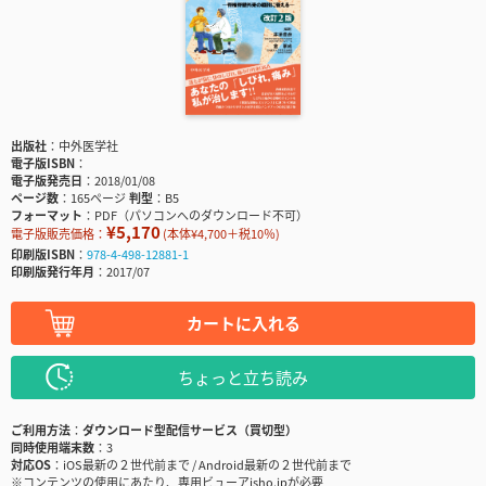
出版社
中外医学社
電子版ISBN
電子版発売日
2018/01/08
ページ数
165ページ
判型
B5
フォーマット
PDF（パソコンへのダウンロード不可）
¥5,170
電子版販売価格：
(本体¥4,700＋税10％)
印刷版ISBN
978-4-498-12881-1
印刷版発行年月
2017/07
カートに入れる
ちょっと立ち読み
ご利用方法
ダウンロード型配信サービス（買切型）
同時使用端末数
3
対応OS
iOS最新の２世代前まで / Android最新の２世代前まで
※コンテンツの使用にあたり、専用ビューアisho.jpが必要