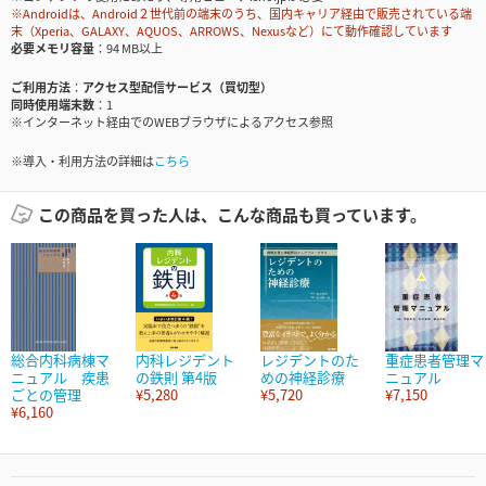
※Androidは、Android２世代前の端末のうち、国内キャリア経由で販売されている端
末（Xperia、GALAXY、AQUOS、ARROWS、Nexusなど）にて動作確認しています
必要メモリ容量
94 MB以上
ご利用方法
アクセス型配信サービス（買切型）
同時使用端末数
1
※インターネット経由でのWEBブラウザによるアクセス参照
※導入・利用方法の詳細は
こちら
この商品を買った人は、こんな商品も買っています。
総合内科病棟マ
内科レジデント
レジデントのた
重症患者管理マ
ニュアル 疾患
の鉄則 第4版
めの神経診療
ニュアル
ごとの管理
¥5,280
¥5,720
¥7,150
¥6,160