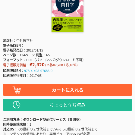
出版社
中外医学社
電子版ISBN
電子版発売日
2018/01/15
ページ数
134ページ
判型
A5
フォーマット
PDF（パソコンへのダウンロード不可）
¥2,420
電子版販売価格：
(本体¥2,200＋税10％)
印刷版ISBN
978-4-498-07686-0
印刷版発行年月
2017/05
カートに入れる
ちょっと立ち読み
ご利用方法
ダウンロード型配信サービス（買切型）
同時使用端末数
3
対応OS
iOS最新の２世代前まで / Android最新の２世代前まで
※コンテンツの使用にあたり、専用ビューアisho.jpが必要