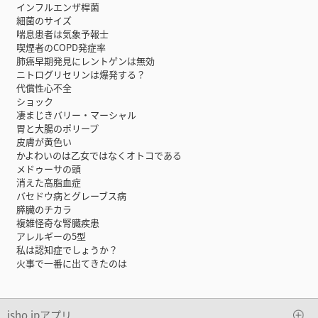
インフルエンザ桿菌
細菌のサイズ
喘息患者は気象予報士
喫煙者のCOPD発症率
肺癌早期発見にレントゲンは無効
ニトログリセリンは爆発する？
代償性心不全
ショック
凄まじきバリー・マーシャル
胃と大腸のポリープ
皮膚が黄色い
かよわいのは乙女ではなくオトコである
メドゥーサの頭
消えた高脂血症
バセドウ病とグレーブス病
膵臓のチカラ
複雑怪奇な腎臓疾患
アレルギーの5型
私は認知症でしょうか？
火事で一番に出てきたのは
isho.jpアプリ