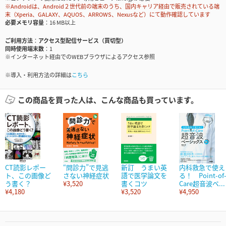
※Androidは、Android２世代前の端末のうち、国内キャリア経由で販売されている端
末（Xperia、GALAXY、AQUOS、ARROWS、Nexusなど）にて動作確認しています
必要メモリ容量
16 MB以上
ご利用方法
アクセス型配信サービス（買切型）
同時使用端末数
1
※インターネット経由でのWEBブラウザによるアクセス参照
※導入・利用方法の詳細は
こちら
この商品を買った人は、こんな商品も買っています。
CT読影レポー
“問診力”で見逃
新訂 うまい英
内科救急で使え
ト、この画像ど
さない神経症状
語で医学論文を
る！ Point-of
う書く？
¥3,520
書くコツ
Care超音波ベ...
¥4,180
¥3,520
¥4,950