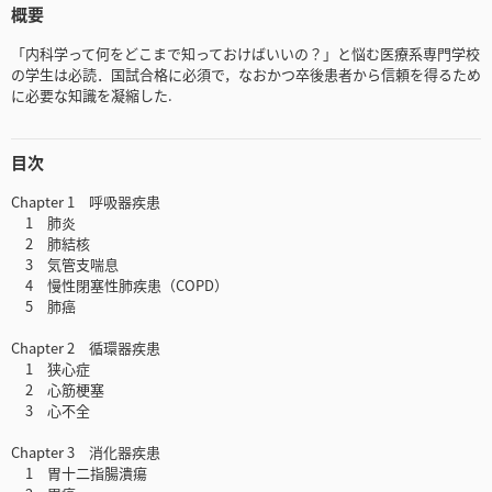
概要
「内科学って何をどこまで知っておけばいいの？」と悩む医療系専門学校
の学生は必読．国試合格に必須で，なおかつ卒後患者から信頼を得るため
に必要な知識を凝縮した.
目次
Chapter 1 呼吸器疾患
1 肺炎
2 肺結核
3 気管支喘息
4 慢性閉塞性肺疾患（COPD）
5 肺癌
Chapter 2 循環器疾患
1 狭心症
2 心筋梗塞
3 心不全
Chapter 3 消化器疾患
1 胃十二指腸潰瘍