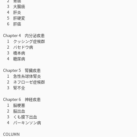
2 胃癌
3 大腸癌
4 肝炎
5 肝硬変
6 肝癌
Chapter 4 内分泌疾患
1 クッシング症候群
2 バセドウ病
3 橋本病
4 糖尿病
Chapter 5 腎臓疾患
1 急性糸球体腎炎
2 ネフローゼ症候群
3 腎不全
Chapter 6 神経疾患
1 脳梗塞
2 脳出血
3 くも膜下出血
4 パーキンソン病
COLUMN