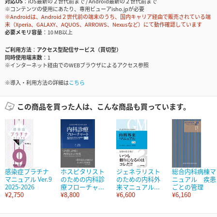
対応OS
iOS最新の２世代前まで / Android最新の２世代前まで
※コンテンツの使用にあたり、専用ビューアisho.jpが必要
※Androidは、Android２世代前の端末のうち、国内キャリア経由で販売されている端
末（Xperia、GALAXY、AQUOS、ARROWS、Nexusなど）にて動作確認しています
必要メモリ容量
10 MB以上
ご利用方法
アクセス型配信サービス（買切型）
同時使用端末数
1
※インターネット経由でのWEBブラウザによるアクセス参照
※導入・利用方法の詳細は
こちら
この商品を買った人は、こんな商品も買っています。
感染症プラチナ
ホスピタリスト
ジェネラリスト
総合内科病棟マ
マニュアル Ver.9
のための内科診
のための内科外
ニュアル 疾患
2025-2026
療フローチャ...
来マニュアル...
ごとの管理
¥2,750
¥8,800
¥6,600
¥6,160