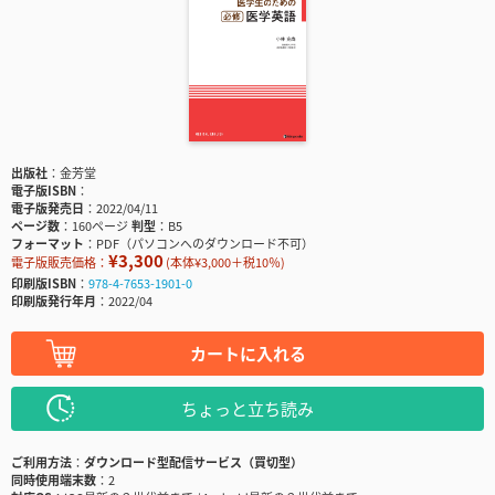
出版社
金芳堂
電子版ISBN
電子版発売日
2022/04/11
ページ数
160ページ
判型
B5
フォーマット
PDF（パソコンへのダウンロード不可）
¥3,300
電子版販売価格：
(本体¥3,000＋税10％)
印刷版ISBN
978-4-7653-1901-0
印刷版発行年月
2022/04
カートに入れる
ちょっと立ち読み
ご利用方法
ダウンロード型配信サービス（買切型）
同時使用端末数
2