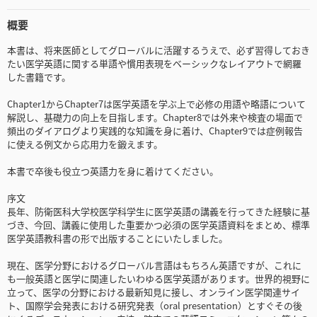
概要
本書は、将来医師としてグローバルに活躍するうえで、必ず習得しておき
たい医学英語に関する単語や慣用表現をベーシックなレイアウトで網羅
した書籍です。
Chapter1からChapter7は医学英語を学ぶ上で必修の用語や略語について
解説し、基礎力の向上を目指します。Chapter8では外来や検査の場面で
頻出のダイアログより実践的な知識を身に着け、Chapter9では症例報告
に使える例文から応用力を鍛えます。
本書で卒後も役立つ英語力を身に着けてください。
序文
長年、防衛医科大学校医学科学生に医学英語の講義を行ってきた経験に基
づき、今回、講義に使用した重要かつ必須の医学英語資料をまとめ、標準
医学英語教科書の形で出版することにいたしました。
現在、医学分野におけるグローバル言語はもちろん英語ですが、これに
も一般英語と医学に関連したいわゆる医学英語があります。世界的視野に
立って、医学の分野における最新知見に接し、オンライン医学関連サイ
ト、国際学会発表における研究発表（oral presentation）とすぐその後