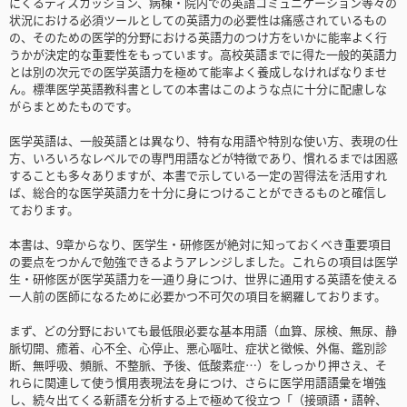
にくるディスカッション、病棟・院内での英語コミュニケーション等々の
状況における必須ツールとしての英語力の必要性は痛感されているもの
の、そのための医学的分野における英語力のつけ方をいかに能率よく行
うかが決定的な重要性をもっています。高校英語までに得た一般的英語力
とは別の次元での医学英語力を極めて能率よく養成しなければなりませ
ん。標準医学英語教科書としての本書はこのような点に十分に配慮しな
がらまとめたものです。
医学英語は、一般英語とは異なり、特有な用語や特別な使い方、表現の仕
方、いろいろなレベルでの専門用語などが特徴であり、慣れるまでは困惑
することも多々ありますが、本書で示している一定の習得法を活用すれ
ば、総合的な医学英語力を十分に身につけることができるものと確信し
ております。
本書は、9章からなり、医学生・研修医が絶対に知っておくべき重要項目
の要点をつかんで勉強できるようアレンジしました。これらの項目は医学
生・研修医が医学英語力を一通り身につけ、世界に通用する英語を使える
一人前の医師になるために必要かつ不可欠の項目を網羅しております。
まず、どの分野においても最低限必要な基本用語（血算、尿検、無尿、静
脈切開、癒着、心不全、心停止、悪心嘔吐、症状と徴候、外傷、鑑別診
断、無呼吸、頻脈、不整脈、予後、低酸素症…）をしっかり押さえ、そ
れらに関連して使う慣用表現法を身につけ、さらに医学用語語彙を増強
し、続々出てくる新語を分析する上で極めて役立つ「（接頭語・語幹、