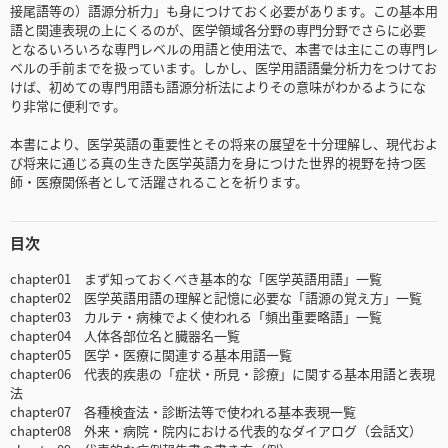
接尾語等の）語源分析力」も身につけておく必要があります。この基本用
語と関連表現の上にくるのが、医学領域各分野の専門分野でさらに必要
となるいろいろな専門レベルの用語と使用法で、本書では主にこの専門レ
ベルの手前までを扱っています。しかし、医学用語語彙分析力をつけてお
けば、初めての専門用語も語源分析法によりその意味がわかるようにな
り非常に便利です。
本書により、医学英語の重要性とその将来の展望を十分理解し、現代およ
び将来に通じる真の生きた医学英語力を身につけた世界的視野を持つ医
師・医療関係者として活躍されることを祈ります。
目次
chapter01 まず知っておくべき基本的な「医学英語用語」一覧
chapter02 医学英語用語の理解と記憶に必要な「語源の覚え方」一覧
chapter03 カルテ・病棟でよく使われる「頻出重要略語」一覧
chapter04 人体各部位名と臓器名一覧
chapter05 医学・医療に関連する基本用語一覧
chapter06 代表的疾患の「症状・所見・診療」に関する基本用語と表現
法
chapter07 各種検査法・診断法等で使われる基本表現一覧
chapter08 外来・病院・院内における代表的なダイアログ（会話文）