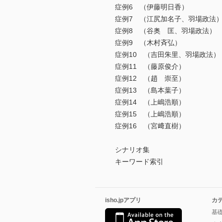
症例6 （伊藤明日香）
症例7 （江尻加名子、羽場政法
症例8 （谷奥 匡、羽場政法）
症例9 （木村斉弘）
症例10 （吉田朱里、羽場政法）
症例11 （藤原俊介）
症例12 （趙 崇至）
症例13 （島本葉子）
症例14 （上嶋浩順）
症例15 （上嶋浩順）
症例16 （宮﨑直樹）
シナリオ集
キーワード索引
isho.jpアプリ
カ
基