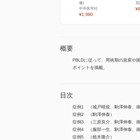
修)
克
中外医学社
¥6
¥1,980
概要
PBLDに従って、周術期の急変や
ポイントを掲載。
目次
症例1 （城戸晴規、駒澤伸泰、
症例2 （駒澤伸泰）
症例3 （三原良介、駒澤伸泰、
症例4 （服部一生、駒澤伸泰、
症例5 （植木隆介）