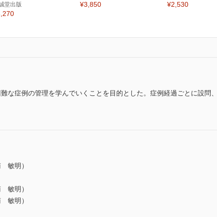
¥3,850
¥2,530
誠堂出版
,270
困難な症例の管理を学んでいくことを目的とした。症例経過ごとに設問、解
南 敏明）
南 敏明）
南 敏明）