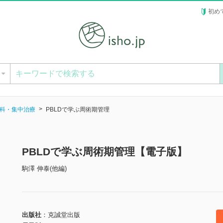
初め
ー
科・集中治療
PBLDで学ぶ周術期管理
PBLDで学ぶ周術期管理【電子版】
駒澤 伸泰(他編)
出版社
克誠堂出版