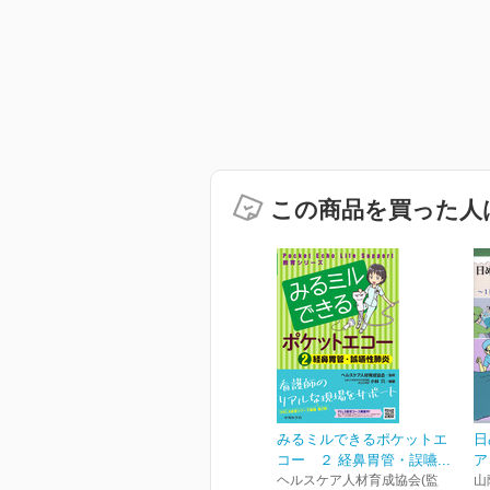
この商品を買った人
みるミルできるポケットエ
日
コー ２ 経鼻胃管・誤嚥...
ア
ヘルスケア人材育成協会(監
山