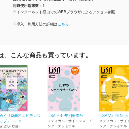
同時使用端末数
1
※インターネット経由でのWEBブラウザによるアクセス参照
※導入・利用方法の詳細は
こちら
は、こんな商品も買っています。
めくり麻酔科エビデンス
LiSA 2019年別冊春号
LiSA Vol.26 No.5
ップデート２
メディカル・サイエンス・イ
メディカル・サイ
ンターナショナル
ンターナショナル
蔭 道明(監修)