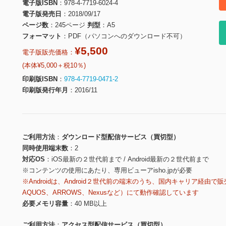
電子版ISBN
978-4-7719-6024-4
電子版発売日
2018/09/17
ページ数
245ページ
判型
A5
フォーマット
PDF（パソコンへのダウンロード不可）
¥5,500
電子版販売価格：
(本体¥5,000＋税10％)
印刷版ISBN
978-4-7719-0471-2
印刷版発行年月
2016/11
ご利用方法
ダウンロード型配信サービス（買切型）
同時使用端末数
2
対応OS
iOS最新の２世代前まで / Android最新の２世代前まで
※コンテンツの使用にあたり、専用ビューアisho.jpが必要
※Androidは、Android２世代前の端末のうち、国内キャリア経由で販
AQUOS、ARROWS、Nexusなど）にて動作確認しています
必要メモリ容量
40 MB以上
ご利用方法
アクセス型配信サービス（買切型）