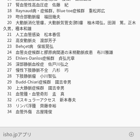
17 腎血管性高血圧症 佐藤 紀
18 Raynaud病・症候群，Blue toe症候群 重松邦広
19 吻合部動脈瘤 福田幾夫
20 大動脈消化管瘻，大動脈気管支(肺)瘻 柚木靖弘，田淵 篤，正木
久男，種本和雄
21 人工血管感染 松本春信
22 高安動脈炎 渡部芳子
23 Behçet病 保坂晃弘
24 血管炎症候群と膠原病関連の末梢動脈疾患 布川雅雄
25 Ehlers-Danlos症候群 貞弘光章
26 深部静脈血栓症 佐戸川弘之
27 慢性下肢静脈不全 八杉 巧
28 下肢静脈瘤 小川智弘
29 Budd-Chiari症候群 國吉幸男
30 上大静脈症候群 國吉幸男
31 血管腫・血管奇形 孟 真
32 バスキュラーアクセス 新本春夫
33 リンパ浮腫 齊藤幸裕
34 血管外傷 古屋隆俊
isho.jpアプリ