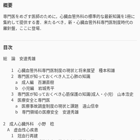
概要
専門医をめざす医師のために，心臓血管外科の標準的な最新知識を1冊に
集約して提供する書．来たるべき，新・心臓血管外科専門医制度時代の
羅針盤，ここに登場．
目次
総 論 安達秀雄
1 心臓血管外科専門医制度の現状と将来展望 種本和雄
2 専門医が知っておくべき人工心肺の知識
a 成人編 百瀬直樹
b 小児編 岩城秀平
3 専門医が知っておくべき心筋保護の知識(成人・小児) 山本浩史
4 医療安全と専門医
a 医療事故調査制度の現状と課題 遠山信幸
b 専門領域の医療安全 安達秀雄
2 成人心臓外科 小野 稔
A 虚血性心疾患
1 冠血行再建