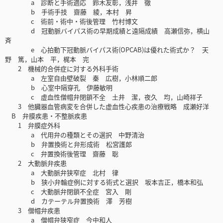
a 診断と手術適応 鈴木友彰，浅井 徹
b 手術手技 齋藤 綾，本村 昇
c 術前・術中・術後管理 竹村博文
d 冠動脈バイパス術の早期成績と遠隔成績 高瀬信弥，横山
斉
e 心拍動下冠動脈バイパス術(OPCAB)は優れた術式か？ 天
野 篤，山本 平，梶本 完
2 機械的合併症に対する外科手術
a 左室自由壁破裂 秦 広樹，小林順二郎
b 心室中隔穿孔 伊藤敏明
c 虚血性僧帽弁閉鎖不全 土井 潔，夜久 均，山崎祥子
3 他臓器血管病変を合併した虚血性心疾患の治療戦略 成瀬好洋
B 弁膜疾患・不整脈疾患
1 弁膜症外科
a 代用弁の種類とその選択 中野清治
b 弁置換術と弁形成術 松宮護郎
c 弁置換術後管理 齋藤 聡
2 大動脈弁疾患
a 大動脈弁狭窄症 北村 律
b 狭小弁輪症例に対する術式と選択 坂本吉正，橋本和弘
c 大動脈弁閉鎖不全症 宮入 剛
d カテーテル弁置換術 澤 芳樹
3 僧帽弁疾患
a 僧帽弁狭窄症 今中和人