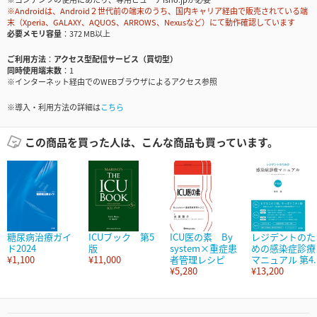
※Androidは、Android２世代前の端末のうち、国内キャリア経由で販売されている端
末（Xperia、GALAXY、AQUOS、ARROWS、Nexusなど）にて動作確認しています
必要メモリ容量
372 MB以上
ご利用方法
アクセス型配信サービス（買切型）
同時使用端末数
1
※インターネット経由でのWEBブラウザによるアクセス参照
※導入・利用方法の詳細は
こちら
この商品を買った人は、こんな商品も買っています。
糖尿病治療ガイ
ICUブック 第5
ICU医の素 By
レジデントのた
ド2024
版
system×重症患
めの感染症診療
¥1,100
¥11,000
者管理レシピ
マニュアル 第4..
¥5,280
¥13,200