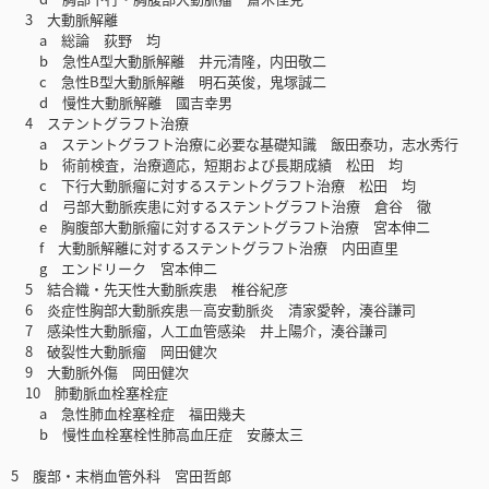
3 大動脈解離
a 総論 荻野 均
b 急性A型大動脈解離 井元清隆，内田敬二
c 急性B型大動脈解離 明石英俊，鬼塚誠二
d 慢性大動脈解離 國吉幸男
4 ステントグラフト治療
a ステントグラフト治療に必要な基礎知識 飯田泰功，志水秀行
b 術前検査，治療適応，短期および長期成績 松田 均
c 下行大動脈瘤に対するステントグラフト治療 松田 均
d 弓部大動脈疾患に対するステントグラフト治療 倉谷 徹
e 胸腹部大動脈瘤に対するステントグラフト治療 宮本伸二
f 大動脈解離に対するステントグラフト治療 内田直里
g エンドリーク 宮本伸二
5 結合織・先天性大動脈疾患 椎谷紀彦
6 炎症性胸部大動脈疾患―高安動脈炎 清家愛幹，湊谷謙司
7 感染性大動脈瘤，人工血管感染 井上陽介，湊谷謙司
8 破裂性大動脈瘤 岡田健次
9 大動脈外傷 岡田健次
10 肺動脈血栓塞栓症
a 急性肺血栓塞栓症 福田幾夫
b 慢性血栓塞栓性肺高血圧症 安藤太三
5 腹部・末梢血管外科 宮田哲郎