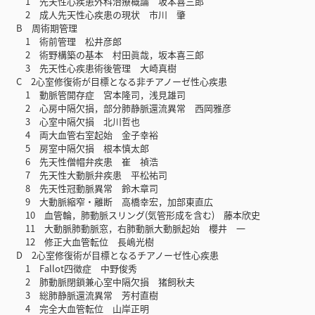
1 先天性心疾患外科治療概論 坂本喜三郎
2 成人先天性心疾患の現状 市川 肇
B 周術期管理
1 術前管理 松井彦郎
2 術野構築の基本 村田眞哉，坂本喜三郎
3 先天性心疾患術後管理 大崎真樹
C 2心室修復術が目標となる非チアノーゼ性心疾患
1 動脈管開存症 宮本隆司，浅見雄司
2 心房中隔欠損，部分肺静脈還流異常 西岡雅彦
3 心室中隔欠損 北川哲也
4 両大血管右室起始 金子幸裕
5 房室中隔欠損 根本慎太郎
6 先天性僧帽弁疾患 崔 禎浩
7 先天性大動脈弁疾患 平松祐司
8 先天性冠動脈異常 鈴木章司
9 大動脈縮窄・離断 高橋幸宏，加部東直広
10 血管輪，肺動脈スリング(気管形成を含む) 藤本欣史
11 大動脈肺動脈窓，右肺動脈大動脈起始 櫻井 一
12 修正大血管転位 長嶋光樹
D 2心室修復術が目標となるチアノーゼ性心疾患
1 Fallot四徴症 中野俊秀
2 肺動脈閉鎖兼心室中隔欠損 猪飼秋夫
3 総肺静脈還流異常 芳村直樹
4 完全大血管転位 山岸正明