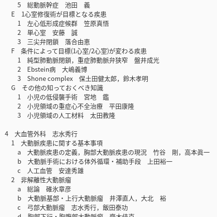
5 総動脈幹症 池田 義
E 1心室修復術が目標となる疾患
1 左心低形成症候群 笠原真悟
2 単心室 安藤 誠
3 三尖弁閉鎖 落合由恵
F 条件によって目標(1心室/2心室)が変わる疾患
1 純型肺動脈閉鎖，重症肺動脈弁狭窄 盤井成光
2 Ebstein病 大嶋義博
3 Shone complex 保土田健太郎，鈴木孝明
G その他の知っておくべき知識
1 小児の低侵襲手術 宮地 鑑
2 小児領域の重症心不全治療 平田康隆
3 小児領域の人工材料 太田教隆
4 大血管外科 志水秀行
1 大動脈疾患に関する基本事項
a 大動脈疾患の定義，胸部大動脈疾患の現況 竹谷 剛，高本眞一
b 大動脈手術における体外循環・補助手段 上田裕一
c 人工血管 安達秀雄
2 非解離性大動脈瘤
a 総論 碓氷章彦
b 大動脈基部・上行大動脈瘤 井澤直人，大北 裕
c 弓部大動脈瘤 志水秀行，飯田泰功
d 胸部下行・胸腹部大動脈瘤 齋木佳克