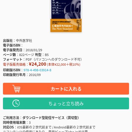
出版社
中外医学社
電子版ISBN
電子版発売日
2018/01/29
ページ数
822ページ
判型
B5
フォーマット
PDF（パソコンへのダウンロード不可）
¥24,200
電子版販売価格：
(本体¥22,000＋税10％)
印刷版ISBN
978-4-498-03914-8
印刷版発行年月
2016/09
カートに入れる
ちょっと立ち読み
ご利用方法
ダウンロード型配信サービス（買切型）
同時使用端末数
3
対応OS
iOS最新の２世代前まで / Android最新の２世代前まで
※コンテンツの使用にあたり、専用ビューアisho.jpが必要