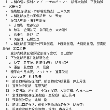
1 末梢血管の解剖とアプローチのポイント―腹部大動脈，下肢動脈
― 宮田哲郎
2 機能検査(動脈・静脈機能検査) 正木久男
3 末梢動脈疾患の画像診断 林 宏光
4 腹部大動脈・腸骨動脈瘤
a 非破裂 椎谷紀彦
b 破裂 金岡祐司，前田剛志，大木隆生
c 感染性 荻野 均
d 炎症性 石橋宏之
5 末梢動脈瘤(頭蓋骨外頸動脈瘤， 上腕動脈瘤， 大腿動脈瘤， 膝窩動
脈瘤) 出口順夫
6 腹部内臓動脈瘤(腎動脈瘤を含む) 宮田哲郎
7 下肢動脈閉塞性動脈硬化症
a 疫学，無症候，間歇性跛行 駒井宏好
b 重症下肢虚血 東 信良
8 糖尿病性足病変，フットケア 進藤俊哉
9 Buerger病 杉本郁夫
10 膝窩動脈捕捉症候群，膝窩動脈外膜嚢腫 井上芳徳
11 遺残坐骨動脈 尾原秀明
12 下肢切断，創処置 小野原俊博，大野智和，久良木亮一
13 急性動脈閉塞症(塞栓症・血栓症) 前田英明
14 頸動脈狭窄症 北川 剛
15 胸郭出口症候群，鎖骨下動脈盗血症候群 伊東啓行
16 腸間膜動脈血栓症(急性・慢性) 古森公浩