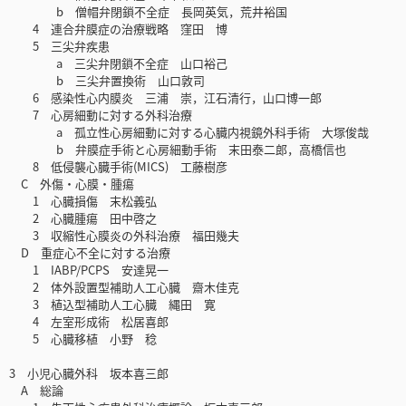
b 僧帽弁閉鎖不全症 長岡英気，荒井裕国
4 連合弁膜症の治療戦略 窪田 博
5 三尖弁疾患
a 三尖弁閉鎖不全症 山口裕己
b 三尖弁置換術 山口敦司
6 感染性心内膜炎 三浦 崇，江石清行，山口博一郎
7 心房細動に対する外科治療
a 孤立性心房細動に対する心臓内視鏡外科手術 大塚俊哉
b 弁膜症手術と心房細動手術 末田泰二郎，高橋信也
8 低侵襲心臓手術(MICS) 工藤樹彦
C 外傷・心膜・腫瘍
1 心臓損傷 末松義弘
2 心臓腫瘍 田中啓之
3 収縮性心膜炎の外科治療 福田幾夫
D 重症心不全に対する治療
1 IABP/PCPS 安達晃一
2 体外設置型補助人工心臓 齋木佳克
3 植込型補助人工心臓 縄田 寛
4 左室形成術 松居喜郎
5 心臓移植 小野 稔
3 小児心臓外科 坂本喜三郎
A 総論