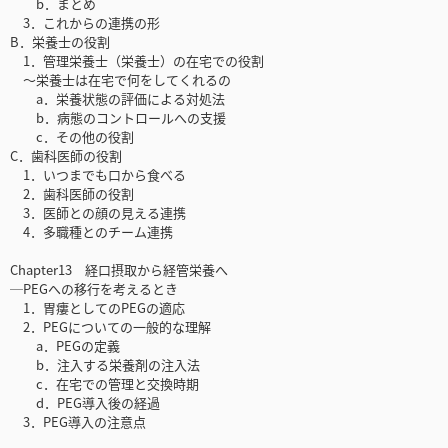
b．まとめ
3．これからの連携の形
B．栄養士の役割
1．管理栄養士（栄養士）の在宅での役割
～栄養士は在宅で何をしてくれるの
a．栄養状態の評価による対処法
b．病態のコントロールへの支援
c．その他の役割
C．歯科医師の役割
1．いつまでも口から食べる
2．歯科医師の役割
3．医師との顔の見える連携
4．多職種とのチーム連携
Chapter13 経口摂取から経管栄養へ
─PEGへの移行を考えるとき
1．胃瘻としてのPEGの適応
2．PEGについての一般的な理解
a．PEGの定義
b．注入する栄養剤の注入法
c．在宅での管理と交換時期
d．PEG導入後の経過
3．PEG導入の注意点