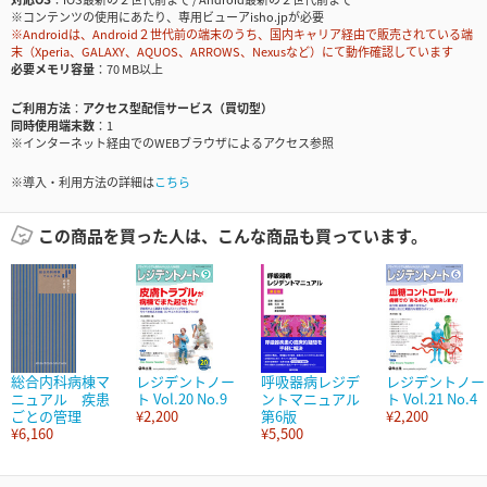
※コンテンツの使用にあたり、専用ビューアisho.jpが必要
※Androidは、Android２世代前の端末のうち、国内キャリア経由で販売されている端
末（Xperia、GALAXY、AQUOS、ARROWS、Nexusなど）にて動作確認しています
必要メモリ容量
70 MB以上
ご利用方法
アクセス型配信サービス（買切型）
同時使用端末数
1
※インターネット経由でのWEBブラウザによるアクセス参照
※導入・利用方法の詳細は
こちら
この商品を買った人は、こんな商品も買っています。
総合内科病棟マ
レジデントノー
呼吸器病レジデ
レジデントノー
ニュアル 疾患
ト Vol.20 No.9
ントマニュアル
ト Vol.21 No.4
ごとの管理
¥2,200
第6版
¥2,200
¥6,160
¥5,500