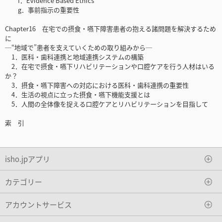
f．Evidence Based Ethics
g．事前指示の重要性
Chapter16 在宅での摂食・嚥下障害患者の抱える諸問題を解決するため
に
─“地域で”患者を支えていくための取り組みから─
1．医科・歯科連携と地域連携システムの構築
2．在宅で摂食・嚥下リハビリテーションや口腔ケアを行う人材はいる
か？
3．摂食・嚥下障害への対応における医科・歯科連携の重要性
4．生活の視点に立った摂食・嚥下機能支援とは
5．人間の全体像を捉える口腔ケアとリハビリテーションを目指して
索 引
isho.jpアプリ
カテゴリー
アカウントサービス