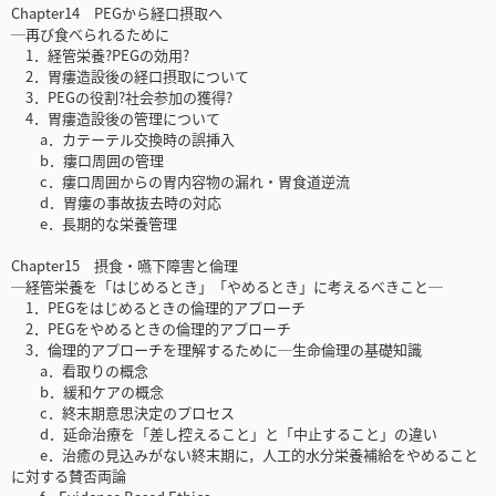
Chapter14 PEGから経口摂取へ
─再び食べられるために
1．経管栄養?PEGの効用?
2．胃瘻造設後の経口摂取について
3．PEGの役割?社会参加の獲得?
4．胃瘻造設後の管理について
a．カテーテル交換時の誤挿入
b．瘻口周囲の管理
c．瘻口周囲からの胃内容物の漏れ・胃食道逆流
d．胃瘻の事故抜去時の対応
e．長期的な栄養管理
Chapter15 摂食・嚥下障害と倫理
─経管栄養を「はじめるとき」「やめるとき」に考えるべきこと─
1．PEGをはじめるときの倫理的アプローチ
2．PEGをやめるときの倫理的アプローチ
3．倫理的アプローチを理解するために─生命倫理の基礎知識
a．看取りの概念
b．緩和ケアの概念
c．終末期意思決定のプロセス
d．延命治療を「差し控えること」と「中止すること」の違い
e．治癒の見込みがない終末期に，人工的水分栄養補給をやめること
に対する賛否両論