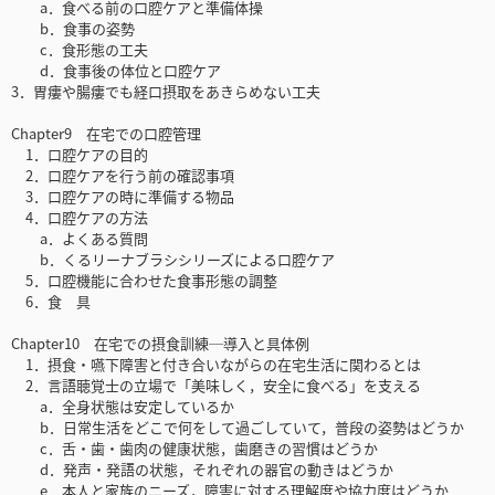
a．食べる前の口腔ケアと準備体操
b．食事の姿勢
c．食形態の工夫
d．食事後の体位と口腔ケア
3．胃瘻や腸瘻でも経口摂取をあきらめない工夫
Chapter9 在宅での口腔管理
1．口腔ケアの目的
2．口腔ケアを行う前の確認事項
3．口腔ケアの時に準備する物品
4．口腔ケアの方法
a．よくある質問
b．くるリーナブラシシリーズによる口腔ケア
5．口腔機能に合わせた食事形態の調整
6．食 具
Chapter10 在宅での摂食訓練─導入と具体例
1．摂食・嚥下障害と付き合いながらの在宅生活に関わるとは
2．言語聴覚士の立場で「美味しく，安全に食べる」を支える
a．全身状態は安定しているか
b．日常生活をどこで何をして過ごしていて，普段の姿勢はどうか
c．舌・歯・歯肉の健康状態，歯磨きの習慣はどうか
d．発声・発語の状態，それぞれの器官の動きはどうか
e．本人と家族のニーズ，障害に対する理解度や協力度はどうか