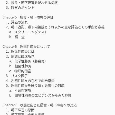
2．摂食・嚥下障害を疑わせる症状
3．診察のポイント
Chapter5 摂食・嚥下障害の評価
1．評価の流れ
2．嚥下造影，嚥下内視鏡とそれ以外の主な評価とその手段と意義
a．スクリーニングテスト
b．精 査
Chapter6 誤嚥性肺炎について
1．誤嚥性肺炎とは
2．病態と臨床所見
a．化学性肺炎（肺臓炎）
b．細菌性肺炎
c．物理的閉塞
3．リスク因子
4．誤嚥性肺炎の在宅での治療法
5．誤嚥性肺炎を繰り返す患者への対応
a．不顕性誤嚥
b．誤嚥性肺炎のエビデンスからみた症候
Chapter7 状態に応じた摂食・嚥下障害への対応
1．嚥下障害の原因
2．嚥下障害の病態と訓練