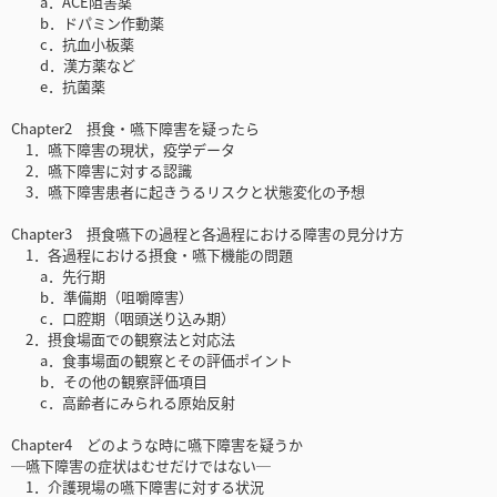
a．ACE阻害薬
b．ドパミン作動薬
c．抗血小板薬
d．漢方薬など
e．抗菌薬
Chapter2 摂食・嚥下障害を疑ったら
1．嚥下障害の現状，疫学データ
2．嚥下障害に対する認識
3．嚥下障害患者に起きうるリスクと状態変化の予想
Chapter3 摂食嚥下の過程と各過程における障害の見分け方
1．各過程における摂食・嚥下機能の問題
a．先行期
b．準備期（咀嚼障害）
c．口腔期（咽頭送り込み期）
2．摂食場面での観察法と対応法
a．食事場面の観察とその評価ポイント
b．その他の観察評価項目
c．高齢者にみられる原始反射
Chapter4 どのような時に嚥下障害を疑うか
─嚥下障害の症状はむせだけではない─
1．介護現場の嚥下障害に対する状況