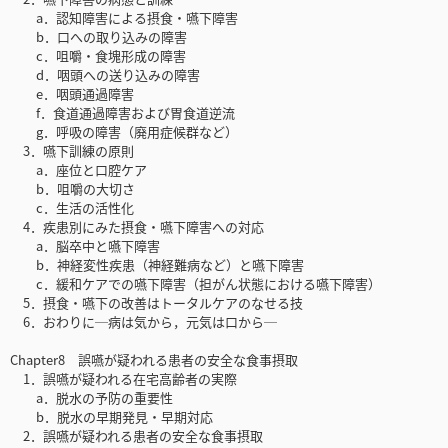
a．認知障害による摂食・嚥下障害
b．口への取り込みの障害
c．咀嚼・食塊形成の障害
d．咽頭への送り込みの障害
e．咽頭通過障害
f．食道通過障害および胃食道逆流
g．呼吸の障害（廃用症候群など）
3．嚥下訓練の原則
a．座位と口腔ケア
b．咀嚼の大切さ
c．生活の活性化
4．疾患別にみた摂食・嚥下障害への対応
a．脳卒中と嚥下障害
b．神経変性疾患（神経難病など）と嚥下障害
c．緩和ケアでの嚥下障害（担がん状態における嚥下障害）
5．摂食・嚥下の改善はトータルケアのなせる技
6．おわりに─病は気から，元気は口から─
Chapter8 誤嚥が疑われる患者の安全な食事摂取
1．誤嚥が疑われる在宅高齢者の実際
a．脱水の予防の重要性
b．脱水の早期発見・早期対応
2．誤嚥が疑われる患者の安全な食事摂取