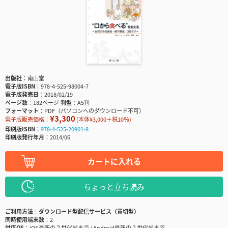
出版社
南山堂
電子版ISBN
978-4-525-98004-7
電子版発売日
2018/02/19
ページ数
182ページ
判型
A5判
フォーマット
PDF（パソコンへのダウンロード不可）
¥3,300
電子版販売価格：
(本体¥3,000＋税10％)
印刷版ISBN
978-4-525-20901-8
印刷版発行年月
2014/06
カートに入れる
ちょっと立ち読み
ご利用方法
ダウンロード型配信サービス（買切型）
同時使用端末数
2
対応OS
iOS最新の２世代前まで / Android最新の２世代前まで