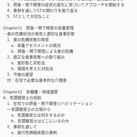
3．摂食・嚥下障害の症状の変化に気づいてアプローチを開始する
4．事例を通してSTの関わりを振り返る
5．STとして大切なこと
Chapter11 摂食・嚥下障害の栄養管理
─食の危機状況の発見と適切な食事形態
1．食の危機状態の発見
a．栄養アセスメントの視点
b．摂食・嚥下障害による食の危機
2．適正な食事改善への取り組み
a．食形態と対処法
b．環境を考えた対処法
3．今後の展望
付：在宅で必要な基本的な介護食
Chapter12 多職種・地域連携
A．言語聴覚士の役割
1．在宅での摂食・嚥下障害リハビリテーション
～言語聴覚士の立場から
a．言語聴覚士は何をするのか
b．言語聴覚士はどこにいるのか
2．事例を通して
a．進行性神経疾患の事例