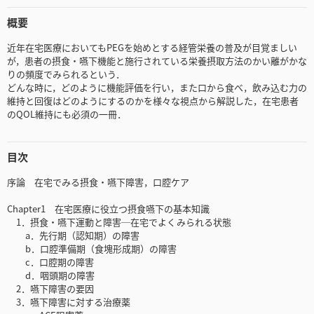
概要
近年在宅医療においてもPEGを始めとする経管栄養の普及が目覚ましい
が，患者の摂食・嚥下機能と施行されている栄養摂取方法のかい離がかな
りの頻度でみられるという．
どんな時に，どのように機能評価を行い，また口から食べ，飲み込む力の
維持と回復はどのようにするのかを様々な視点から解説した，在宅患者
のQOL維持にも必須の一冊．
目次
序論 在宅でみる摂食・嚥下障害，口腔ケア
Chapter1 在宅医療に役立つ摂食嚥下の基本知識
1．摂食・嚥下運動と障害─在宅でよくみられる状態
a．先行期（認知期）の障害
b．口腔準備期（食塊形成期）の障害
c．口腔期の障害
d．咽頭期の障害
2．嚥下障害の要因
3．嚥下障害に対する治療薬