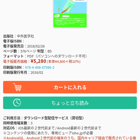
出版社
中外医学社
電子版ISBN
電子版発売日
2018/02/26
ページ数
376ページ
判型
B5
フォーマット
PDF（パソコンへのダウンロード不可）
¥5,280
電子版販売価格：
(本体¥4,800＋税10％)
印刷版ISBN
978-4-498-07596-2
印刷版発行年月
2016/02
カートに入れる
ちょっと立ち読み
ご利用方法
ダウンロード型配信サービス（買切型）
同時使用端末数
3
対応OS
iOS最新の２世代前まで / Android最新の２世代前まで
※コンテンツの使用にあたり、専用ビューアisho.jpが必要
※Androidは、Android２世代前の端末のうち、国内キャリア経由で販売されている端