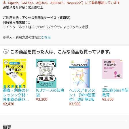
末（Xperia、GALAXY、AQUOS、ARROWS、Nexusなど）にて動作確認しています
必要メモリ容量
52 MB以上
ご利用方法
アクセス型配信サービス（買切型）
同時使用端末数
1
※インターネット経由でのWEBブラウザによるアクセス参照
※導入・利用方法の詳細は
こちら
この商品を買った人は、こんな商品も買っています。
褥瘡・創傷のド
ICUナースの知恵
ヘルスアセスメ
認知症plus予防
レッシング材・
袋
ント［Web動画
教育
外用薬の選び...
¥3,300
付］ 改訂第2版
¥3,300
¥2,420
¥3,960
概要