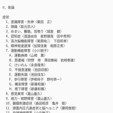
II．各論
症状
1．意識障害・失神〈栗田 正〉
2．頭痛〈辰元宗人〉
3．めまい，難聴，耳鳴り〈城倉 健〉
4．認知症〈渡邉由佳 星野雄哉 田中秀明〉
5．高次脳機能障害〈尾関祐二 下田和孝〉
6．精神発達遅滞〈加賀佳美 相原正男〉
7．運動機能障害〈小川朋子〉
A．運動麻痺〈山崎 薫〉
B．筋萎縮〈狩野 修 澤田雅裕 岩崎泰雄〉
C．けいれん〈永島隆秀〉
D．不随意運動〈池田将樹〉
E．運動失調〈池田佳生〉
F．歩行障害〈伊崎祥子 野村恭一〉
G．構音障害〈新藤和雄〉
H．嚥下障害〈新藤和雅〉
8．感覚異常〈瀧山嘉久〉
9．視力・視野障害〈瀧山嘉久〉
10．髄膜刺激症状〈森田昭彦 亀井 聡〉
11．頭蓋内圧亢進症状と脳ヘルニア〈藤岡俊樹〉
12．自律神経障害〈山元敏正〉