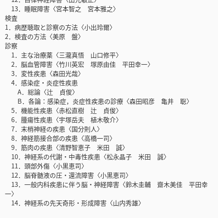
13．睡眠障害〈宮本智之 宮本雅之〉
検査
1．病歴聴取と診察の方法〈小出玲爾〉
2．検査の方法〈美原 盤〉
診察
1．主な治療薬〈三瀧真悟 山口修平〉
2．脳血管障害〈竹川英宏 塚原由佳 平田幸一〉
3．変性疾患〈森田光哉〉
4．感染症・炎症性疾患
A．総論〈辻 貞俊〉
B．各論：感染症，炎症性疾患の診療〈森田昭彦 亀井 聡〉
5．機能性疾患〈赤松直樹 辻 貞俊〉
6．腫瘍性疾患〈宇塚岳夫 植木敬介〉
7．末梢神経の疾患〈国分則人〉
8．神経筋接合部の疾患〈高橋一司〉
9．筋肉の疾患〈清野智恵子 米田 誠〉
10．神経系の代謝・中毒性疾患〈松永晶子 米田 誠〉
11．頭部外傷〈小黒恵司〉
12．脳脊髄液の圧・還流障害〈小黒恵司〉
13．一般内科疾患に伴う脳・神経障害〈鈴木圭輔 齋木美佳 平田幸
一〉
14．神経系の先天奇形・形成障害〈山内秀雄〉