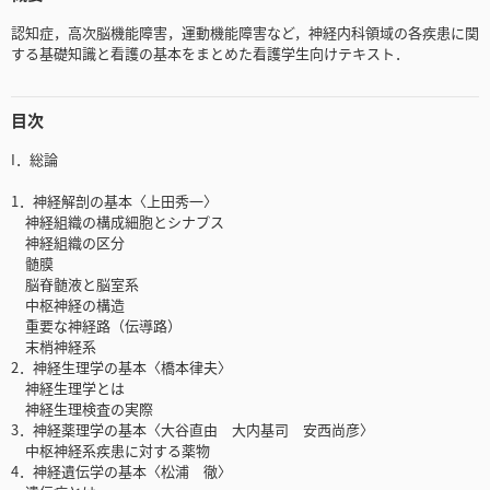
認知症，高次脳機能障害，運動機能障害など，神経内科領域の各疾患に関
する基礎知識と看護の基本をまとめた看護学生向けテキスト．
目次
I．総論
1．神経解剖の基本〈上田秀一〉
神経組織の構成細胞とシナプス
神経組織の区分
髄膜
脳脊髄液と脳室系
中枢神経の構造
重要な神経路（伝導路）
末梢神経系
2．神経生理学の基本〈橋本律夫〉
神経生理学とは
神経生理検査の実際
3．神経薬理学の基本〈大谷直由 大内基司 安西尚彦〉
中枢神経系疾患に対する薬物
4．神経遺伝学の基本〈松浦 徹〉