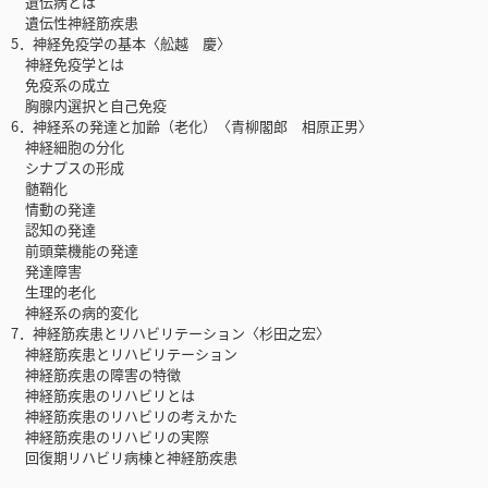
遺伝病とは
遺伝性神経筋疾患
5．神経免疫学の基本〈舩越 慶〉
神経免疫学とは
免疫系の成立
胸腺内選択と自己免疫
6．神経系の発達と加齢（老化）〈青柳閣郎 相原正男〉
神経細胞の分化
シナプスの形成
髄鞘化
情動の発達
認知の発達
前頭葉機能の発達
発達障害
生理的老化
神経系の病的変化
7．神経筋疾患とリハビリテーション〈杉田之宏〉
神経筋疾患とリハビリテーション
神経筋疾患の障害の特徴
神経筋疾患のリハビリとは
神経筋疾患のリハビリの考えかた
神経筋疾患のリハビリの実際
回復期リハビリ病棟と神経筋疾患