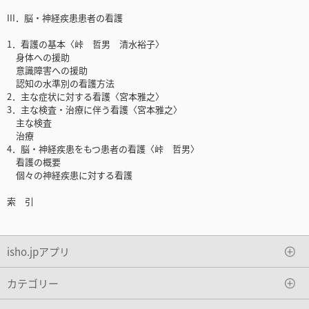
III．脳・神経疾患患者の看護
1．看護の基本〈峠 哲男 清水裕子〉
身体への援助
意識障害への援助
認知の水準別の看護方法
2．主な症状に対する看護〈宮本雅之〉
3．主な検査・治療に伴う看護〈宮本雅之〉
主な検査
治療
4．脳・神経疾患をもつ患者の看護〈峠 哲男〉
看護の概要
個々の神経疾患に対する看護
索 引
isho.jpアプリ
カテゴリー