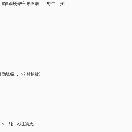
脳動脈分岐部動脈瘤…〈野中 雅〉
〉
部動脈瘤…〈今村博敏〉
春間 純 杉生憲志