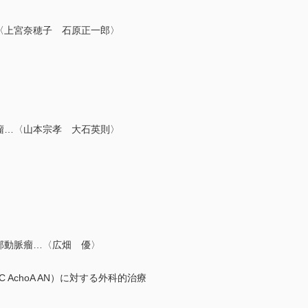
〈上宮奈穂子 石原正一郎〉
瘤…〈山本宗孝 大石英則〉
部動脈瘤…〈広畑 優〉
choA AN）に対する外科的治療