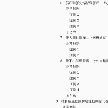
6．脳底動脈先端部動脈瘤，上小
正常解剖
症例 1
症例 2
症例 3
まとめ
7．後大脳動脈瘤…〈石橋敏寛
正常解剖
症例 1
症例 2
8．後下小脳動脈瘤，その末梢
正常解剖
症例 1
症例 2
症例 3
症例 4
まとめ
3 椎骨脳底動脈解離性動脈瘤〈
正常解剖