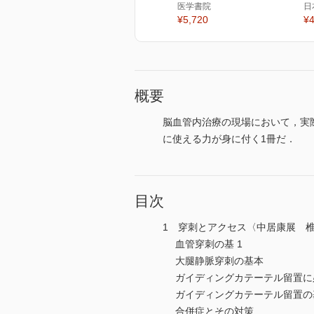
医学書院
日
¥5,720
¥4
概要
脳血管内治療の現場において，実
に使える力が身に付く1冊だ．
目次
1 穿刺とアクセス〈中居康展 
血管穿刺の基 1
大腿静脈穿刺の基本
ガイディングカテーテル留置に
ガイディングカテーテル留置の
合併症とその対策