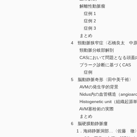
解離性動脈瘤
症例 1
症例 2
症例 3
まとめ
4 頸動脈狭窄症〈石橋良太 中
頸動脈分岐部解剖
CASにおいて問題となる頭蓋
プラーク診断に基づくCAS
症例
5 脳動静脈奇形〈田中美千裕〉
AVMの発生学的背景
Nidus内の血管構造（angioarchite
Histogenetic unit（組織起源
AVM塞栓術の実際
まとめ
6 脳硬膜動静脈瘻
1．海綿静脈洞部…〈佐藤 徹