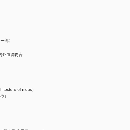
原一郎〉
内外血管吻合
cture of nidus）
単位）
〉