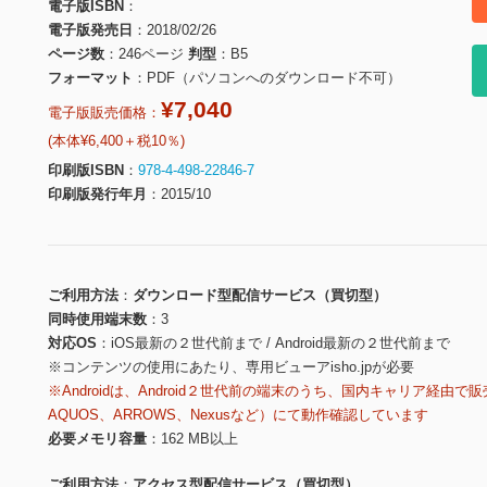
電子版ISBN
電子版発売日
2018/02/26
ページ数
246ページ
判型
B5
フォーマット
PDF（パソコンへのダウンロード不可）
¥7,040
電子版販売価格：
(本体¥6,400＋税10％)
印刷版ISBN
978-4-498-22846-7
印刷版発行年月
2015/10
ご利用方法
ダウンロード型配信サービス（買切型）
同時使用端末数
3
対応OS
iOS最新の２世代前まで / Android最新の２世代前まで
※コンテンツの使用にあたり、専用ビューアisho.jpが必要
※Androidは、Android２世代前の端末のうち、国内キャリア経由で販
AQUOS、ARROWS、Nexusなど）にて動作確認しています
必要メモリ容量
162 MB以上
ご利用方法
アクセス型配信サービス（買切型）