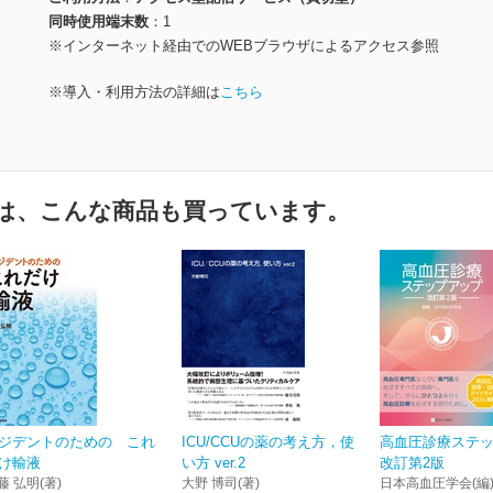
同時使用端末数
1
※インターネット経由でのWEBブラウザによるアクセス参照
※導入・利用方法の詳細は
こちら
は、こんな商品も買っています。
ジデントのための これ
ICU/CCUの薬の考え方，使
高血圧診療ステ
け輸液
い方 ver.2
改訂第2版
藤 弘明(著)
大野 博司(著)
日本高血圧学会(編