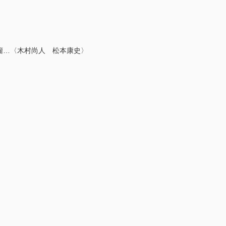
瘤…〈木村尚人 松本康史〉
〉