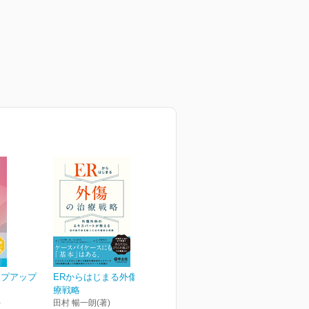
ップアップ
ERからはじまる外傷の治
療戦略
)
田村 暢一朗(著)