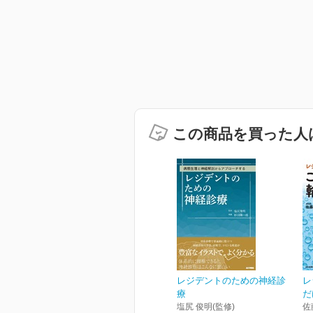
この商品を買った人
レジデントのための神経診
レ
療
だ
塩尻 俊明(監修)
佐