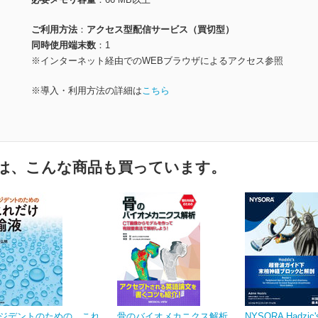
ご利用方法
アクセス型配信サービス（買切型）
同時使用端末数
1
※インターネット経由でのWEBブラウザによるアクセス参照
※導入・利用方法の詳細は
こちら
は、こんな商品も買っています。
ジデントのための これ
骨のバイオメカニクス解析
NYSORA Hadzic