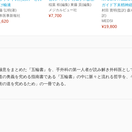
け輸液
稲葉 裕(編集) 東藤 貢(編集)
ガイド下末梢神経ブ
メジカルビュー社
藤 弘明(著)
村田 寛明(監訳) 森
¥7,700
本医事新報社
訳)
,620
MEDSI
¥19,800
極意をまとめた『五輪書』を、手外科の第一人者が読み解き外科医とし
道の奥義を究める指南書である『五輪書』の中に脈々と流れる哲学を、
術の道を究めるため」の一冊である。