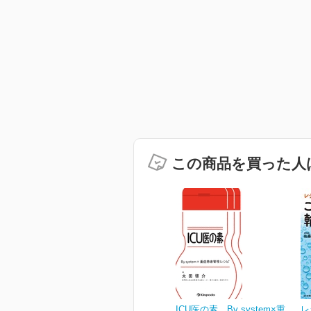
この商品を買った人
ICU医の素 By system×重
レ