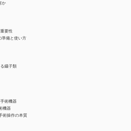
何か
の重要性
の準備と使い方
する鑷子類
な手術機器
術機器
ぶ手術操作の本質