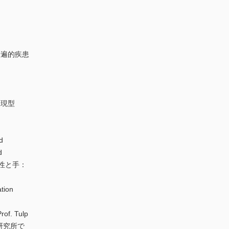
普遍的疾患
表現型
d
d
性と手：
ion
rof. Tulp
研究所で