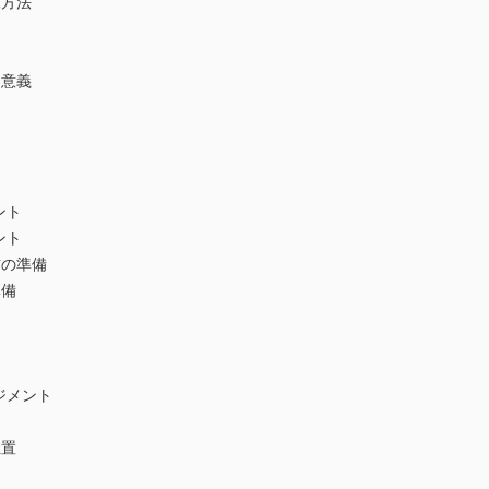
練方法
と意義
ント
ント
前の準備
準備
ジメント
は
位置