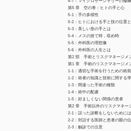
4-7：マイクロサージャリーの修
第5 章 空の巻：ヒトの手と心
5-1：手の多様性
5-2：ヒトにおける手と技の位置
5-3：美しい形の手とは
5-4：メスの捨て時，収め時
5-5：外科医の理想像
5-6：外科医の人生とは
第2 部 手術とリスクマネージメ
第1 章 手術のリスクマネージメ
1-1：適切な手術を行うための術
1-2：術者の知識と技術に関する
1-3：間違った手術の種類
1-4：術中の配慮
1-5：好ましくない関係の患者
第2 章 手術以外のリスクマネー
2-1：誤った診断をしないために
2-2：対話する医師と患者の眼の
2-3：触診での注意