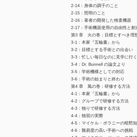
2-14：身体の調子のこと
2-15：照明のこと
2-16：著者の開発した検査機器
2-17：手術機器使用の自由性と創
第3 章 火の巻：目標とすべき理
3-1：本家『五輪書』から
3-2：目標とする手術との出会い
3-3：忙しい毎日なのに見学に行
3-4：Dr. Bunnell の論文より
3-5：学術機構としての対応
3-6：手術の始まりと終わり
第4 章 風の巻：研修する方法
4-1：本家『五輪書』から
4-2：グループで研修する方法
4-3：独りで研修する方法
4-4：独習の実際
4-5：マイケル・ポラニーの暗黙
4-6：難易度の高い手術への挑戦