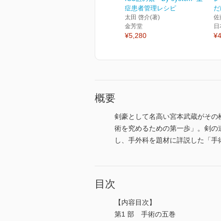
症患者管理レシピ
だ
太田 啓介(著)
佐
金芳堂
日
¥5,280
¥4
概要
剣豪として名高い宮本武蔵がその
術を究めるための第一歩」。剣の
し、手外科を題材に詳説した「手
目次
【内容目次】
第1 部 手術の五巻