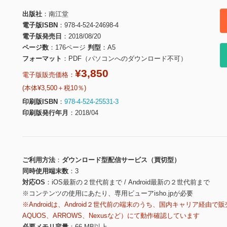
出版社
南江堂
電子版ISBN
978-4-524-24698-4
電子版発売日
2018/08/20
ページ数
176ページ
判型
A5
フォーマット
PDF（パソコンへのダウンロード不可）
¥3,850
電子版販売価格：
(本体¥3,500＋税10％)
印刷版ISBN
978-4-524-25531-3
印刷版発行年月
2018/04
ご利用方法
ダウンロード型配信サービス（買切型）
同時使用端末数
3
対応OS
iOS最新の２世代前まで / Android最新の２世代前まで
※コンテンツの使用にあたり、専用ビューアisho.jpが必要
※Androidは、Android２世代前の端末のうち、国内キャリア経由で販
AQUOS、ARROWS、Nexusなど）にて動作確認しています
必要メモリ容量
66 MB以上