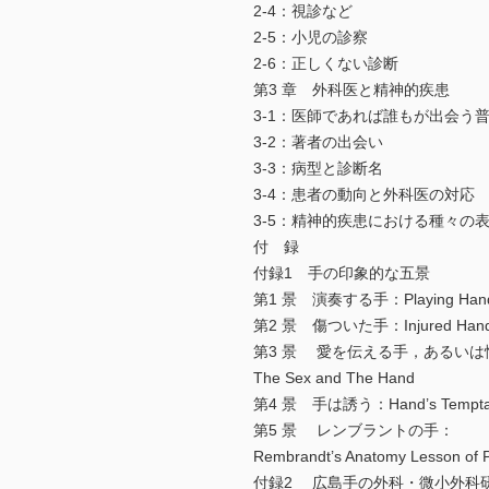
2-4：視診など
2-5：小児の診察
2-6：正しくない診断
第3 章 外科医と精神的疾患
3-1：医師であれば誰もが出会う
3-2：著者の出会い
3-3：病型と診断名
3-4：患者の動向と外科医の対応
3-5：精神的疾患における種々の
付 録
付録1 手の印象的な五景
第1 景 演奏する手：Playing Han
第2 景 傷ついた手：Injured Han
第3 景 愛を伝える手，あるいは
The Sex and The Hand
第4 景 手は誘う：Hand’s Temptat
第5 景 レンブラントの手：
Rembrandt’s Anatomy Lesson of P
付録2 広島手の外科・微小外科