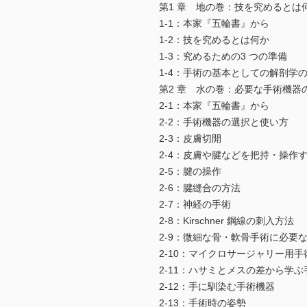
第1 章 地の巻：技を究めるとは
1-1：本家『五輪書』から
1-2：技を究めるとは何か
1-3：究めるための3 つの準備
1-4：手術の基本としての解剖学
第2 章 水の巻：必要な手術機器
2-1：本家『五輪書』から
2-2：手術機器の選択と使い方
2-3：皮膚切開
2-4：皮膚や腱などを把持・操作
2-5：腱の操作
2-6：腱縫合の方法
2-7：神経の手術
2-8：Kirschner 鋼線の刺入方法
2-9：微細な骨・軟骨手術に必要
2-10：マイクロサージャリー用手
2-11：ハサミとメスの差から学
2-12：手に馴染む手術機器
2-13：手術時の姿勢