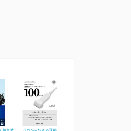
's 超音波
ゼロから始める運動器エコ