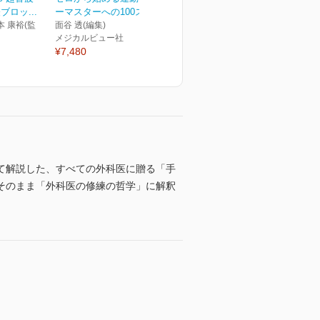
ロッ...
ーマスターへの100ステ...
本 康裕(監
面谷 透(編集)
メジカルビュー社
¥7,480
て解説した、すべての外科医に贈る「手
そのまま「外科医の修練の哲学」に解釈