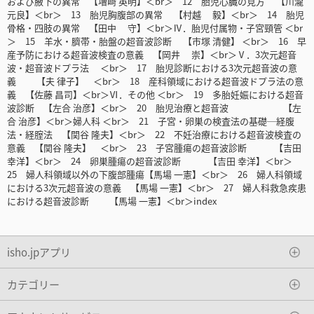
および腋下の異常 【増﨑 英明】＜br＞ 12 胎児心臓の見方 【川瀧
元良】＜br＞ 13 胎児胸腹部の異常 【村越 毅】＜br＞ 14 胎児
骨格・四肢の異常 【田中 守】＜br＞Ⅳ．胎児付属物・子宮頸管 ＜br
＞ 15 羊水・臍帯・胎盤の超音波診断 【市塚 清健】 ＜br＞ 16 早
産予防における超音波検査の意義 【岡井 崇】＜br＞Ⅴ．3次元超音
波・超音波ドプラ法 ＜br＞ 17 胎児診断における3次元超音波の意
義 【夫 律子】 ＜br＞ 18 産科領域における超音波ドプラ法の意
義 【佐藤 昌司】＜br＞Ⅵ．その他 ＜br＞ 19 多胎妊娠における超音
波診断 【左合 治彦】＜br＞ 20 胎児治療と超音波 【左
合 治彦】＜br＞婦人科 ＜br＞ 21 子宮・卵巣の検査法の基礎─経腹
法・経腟法 【関谷 隆夫】＜br＞ 22 不妊治療における超音波検査の
意義 【関谷 隆夫】 ＜br＞ 23 子宮腫瘍の超音波診断 【吉田
幸洋】＜br＞ 24 卵巣腫瘍の超音波診断 【吉田 幸洋】＜br＞
25 婦人科領域以外の下腹部腫瘍【馬場 一憲】＜br＞ 26 婦人科領域
における3次元超音波の意義 【馬場 一憲】＜br＞ 27 婦人科救急疾患
における超音波診断 【馬場 一憲】＜br＞index
isho.jpアプリ
カテゴリー