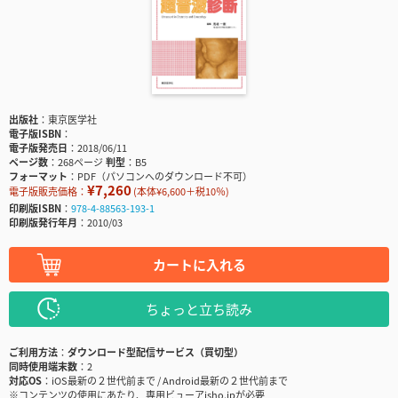
出版社
東京医学社
電子版ISBN
電子版発売日
2018/06/11
ページ数
268ページ
判型
B5
フォーマット
PDF（パソコンへのダウンロード不可）
¥7,260
電子版販売価格：
(本体¥6,600＋税10％)
印刷版ISBN
978-4-88563-193-1
印刷版発行年月
2010/03
カートに入れる
ちょっと立ち読み
ご利用方法
ダウンロード型配信サービス（買切型）
同時使用端末数
2
対応OS
iOS最新の２世代前まで / Android最新の２世代前まで
※コンテンツの使用にあたり、専用ビューアisho.jpが必要