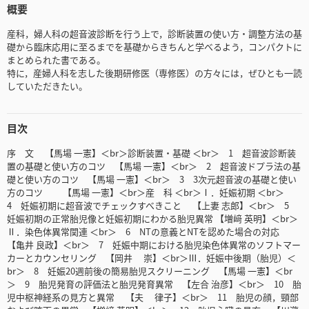
概要
産科，婦人科の超音波診断を行う上で，診断装置の使い方・調整方法の基
礎から臨床応用に至るまでを基礎からきちんと学べるよう，コンパクトに
まとめられた書である。
特に，産婦人科を志した後期研修医（専修医）の方々には，ぜひとも一読
していただきたい。
目次
序 文 【馬場 一憲】＜br＞診断装置・基礎 ＜br＞ 1 超音波診断装
置の基礎と使い方のコツ 【馬場 一憲】＜br＞ 2 超音波ドプラ法の基
礎と使い方のコツ 【馬場 一憲】＜br＞ 3 3次元超音波の基礎と使い
方のコツ 【馬場 一憲】＜br＞産 科 ＜br＞Ⅰ．妊娠初期 ＜br＞
4 妊娠初期に超音波でチェックすべきこと 【上妻 志郎】＜br＞ 5
妊娠初期の正常胎児像と妊娠初期にわかる胎児異常 【増﨑 英明】＜br＞
Ⅱ．染色体異常関連 ＜br＞ 6 NTの意義とNTを認めた場合の対応
【亀井 良政】＜br＞ 7 妊娠中期における胎児染色体異常のソフトマー
カーとカウンセリング 【岡井 崇】＜br＞Ⅲ．妊娠中後期（胎児）＜
br＞ 8 妊娠20週前後の簡易胎児スクリーニング 【馬場 一憲】＜br
＞ 9 胎児発育の評価法と胎児発育異常 【左合 治彦】＜br＞ 10 胎
児中枢神経系の見方と異常 【夫 律子】＜br＞ 11 胎児の顔，頸部