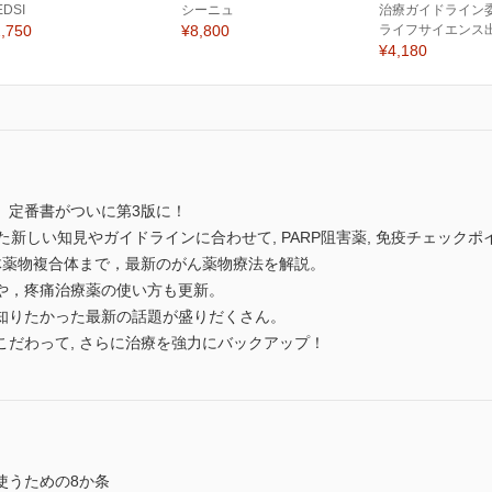
EDSI
シーニュ
治療ガイドライン委
,750
¥8,800
ライフサイエンス
¥4,180
、定番書がついに第3版に！
た新しい知見やガイドラインに合わせて, PARP阻害薬, 免疫チェック
体薬物複合体まで，最新のがん薬物療法を解説。
や，疼痛治療薬の使い方も更新。
知りたかった最新の話題が盛りだくさん。
だわって, さらに治療を強力にバックアップ！
使うための8か条