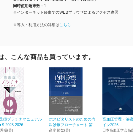
同時使用端末数
1
※インターネット経由でのWEBブラウザによるアクセス参照
※導入・利用方法の詳細は
こちら
は、こんな商品も買っています。
染症プラチナマニュアル
ホスピタリストのための内
高血圧管理・治
r.9 2025-2026
科診療フローチャート 第...
イン2025
 秀昭(著)
髙岸 勝繁(著)
日本高血圧学会高