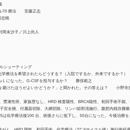
俊
ル70 療法 安藤正志
川忠曉
岡未沙子／川上尚人
ブルシューティング
化学療法を希望されたらどうする？（入院でするか、外来でするか？
μ L になった。G-CSFを投与するか？ 勝俣範之
を避けたほうがよいかどうか？」と聞かれた。その答えは？ 小野寺
）、漿液性癌、家族歴なし、HRD 検査陽性、BRCA陰性、初回手術不能、化学療法
子宮全摘、付属器切除、大網切除、リンパ節郭清施行。腹腔内残存腫瘍は
25は化学療法後100 台、術後さらに低下し、50台になった。今後治
液性がん、HRD 陽性、初回手術、化学療法（TC 6サイクル後）施行後