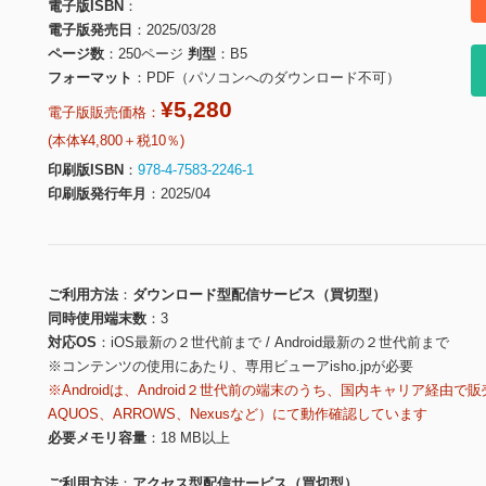
電子版ISBN
電子版発売日
2025/03/28
ページ数
250ページ
判型
B5
フォーマット
PDF（パソコンへのダウンロード不可）
¥5,280
電子版販売価格：
(本体¥4,800＋税10％)
印刷版ISBN
978-4-7583-2246-1
印刷版発行年月
2025/04
ご利用方法
ダウンロード型配信サービス（買切型）
同時使用端末数
3
対応OS
iOS最新の２世代前まで / Android最新の２世代前まで
※コンテンツの使用にあたり、専用ビューアisho.jpが必要
※Androidは、Android２世代前の端末のうち、国内キャリア経由で販
AQUOS、ARROWS、Nexusなど）にて動作確認しています
必要メモリ容量
18 MB以上
ご利用方法
アクセス型配信サービス（買切型）