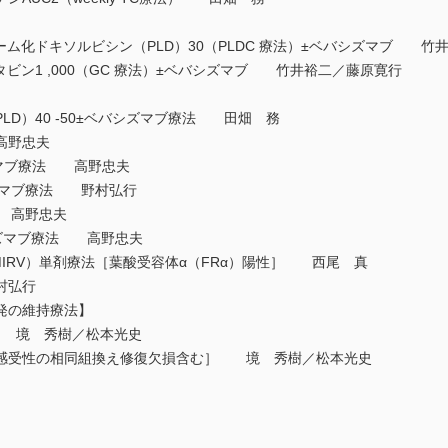
ーム化ドキソルビシン（PLD）30（PLDC 療法）±ベバシズマブ 竹
ビン1 ,000（GC 療法）±ベバシズマブ 竹井裕二／藤原寛行
D）40 -50±ベバシズマブ療法 田畑 務
高野忠夫
シズマブ療法 高野忠夫
バシズマブ療法 野村弘行
法 高野忠夫
シズマブ療法 高野忠夫
ansine（MIRV）単剤療法［葉酸受容体α（FRα）陽性］ 西尾 真
村弘行
発の維持療法】
 境 秀樹／松本光史
感受性の相同組換え修復欠損含む］ 境 秀樹／松本光史