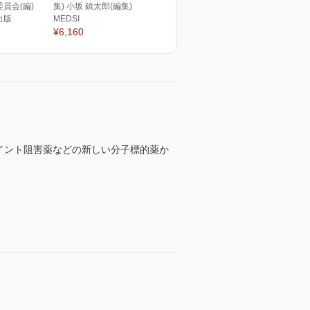
員会(編)
集) 小坂 鎮太郎(編集)
出版
MEDSI
¥6,160
ポイント阻害薬などの新しい分子標的薬か