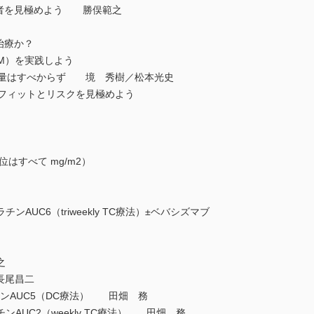
患者を見極めよう 勝俣範之
治療か？
g（SDM）を実践しよう
減量はすべからず 境 秀樹／松本光史
ネフィットとリスクを見極めよう
はすべて mg/m2）
】
AUC6（triweekly TC療法）±ベバシズマブ
之
 長尾昌二
ンAUC5（DC療法） 田畑 務
ンAUC2（weekly TC療法） 田畑 務