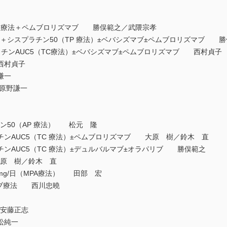
放射線療法＋ペムブロリズマブ 勝俣範之／武隈宗孝
持続＋シスプラチン50（TP 療法）±ベバシズマブ±ペムブロリズマブ 
ラチンAUC5（TC療法）±ベバシズマブ±ペムブロリズマブ 西村貞子
西村貞子
謙一
法 原野謙一
ン50（AP 療法） 松元 隆
チンAUC5（TC 療法）±ペムブロリズマブ 大原 樹／鈴木 直
チンAUC5（TC 療法）±デュルバルマブ±オラパリブ 勝俣範之
原 樹／鈴木 直
mg/日（MPA療法） 田部 宏
マブ療法 西川忠曉
安藤正志
松純一