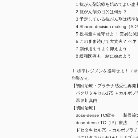
1 抗がん剤治療を始めてよい
2 抗がん剤の目的は何か？
3 予定している抗がん剤は標準
4 Shared decision makin
5 投与量を厳守せよ！ 安易な
6 このまま続けて大丈夫？ ベ
7 副作用をうまく抑えよう
8 緩和医療も一緒に始めよう
Ⅰ 標準レジメンを投与せよ！（単位
卵巣がん
【初回治療・プラチナ感受性再発
パクリタキセル175 ＋カルボプラチン
温泉川真由
【初回治療】
dose-dense TC療法 勝俣範
dose-dense TC（IP）療法
ドセタキセル75 ＋カルボプラチ
パクリタキセル60 +カルボプラチ