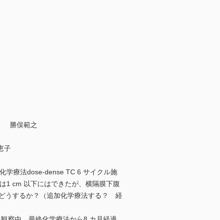
） 勝俣範之
恵子
dose-dense TC 6 サイクル施
1 cm 以下にはできたが、横隔膜下腹
療をどうするか？（追加化学療法する？ 経
経過観察中。最終化学療法から8 カ月経過、