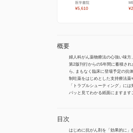
医学書院
M
¥5,610
¥2
概要
婦人科がん薬物療法の心強い味方
第2版刊行からの5年間に蓄積され
ら, まもなく臨床に登場予定の抗
制吐薬をはじめとした支持療法薬
「トラブルシューティング」には
パッと見てわかる紙面にますますこ
目次
はじめに抗がん剤を「効果的に」