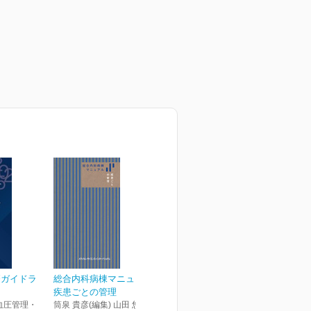
療ガイドラ
総合内科病棟マニュアル
疾患ごとの管理
血圧管理・
筒泉 貴彦(編集) 山田 悠史(編