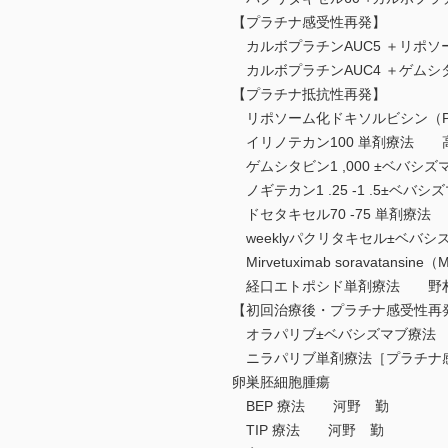
【プラチナ感受性再発】
カルボプラチンAUC5 ＋リポソ
カルボプラチンAUC4 ＋ゲムシタ
【プラチナ抵抗性再発】
リポソーム化ドキソルビシン（PL
イリノテカン100 単剤療法 
ゲムシタビン1 ,000 ±ベバ
ノギテカン1 .25 -1 .5±ベ
ドセタキセル70 -75 単剤療
weeklyパクリタキセル±ベバ
Mirvetuximab soravat
経口エトポシド単剤療法 野
【初回治療後・プラチナ感受性再
オラパリブ±ベバシズマブ療法
ニラパリブ単剤療法［プラチナ
卵巣胚細胞腫瘍
BEP 療法 河野 勤
TIP 療法 河野 勤