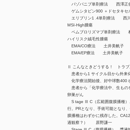
パゾパニブ単剤療法 西澤正
ゲムシタビン900 ＋ドセタキセ
エリブリン1 .4単剤療法 西
MSI-High腫瘍
ペムブロリズマブ単剤療法 村
ハイリスク絨毛性腫瘍
EMA/CO療法 土井美帆子
EMA/EP療法 土井美帆子
Ⅱ こんなときどうする！ トラ
患者から1 サイクル目から外来
化学療法開始後、好中球数400 /
患者から「化学療法中、生もの
卵巣がん
S tage Ⅲ C（広範囲腹膜播種
行。PRとなり、手術可能となり、
膜播種はわずかに残存した。CA1
過観察？） 原野謙一
Stage Ⅲ C（腹膜播種）、漿