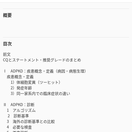
概要
目次
前文
CQとステートメント・推奨グレードのまとめ
Ⅰ ADPKD：疾患概念・定義（病因・病態生理）
疾患概念・定義
1）体細胞変異（ツーヒット）
2）発症年齢
3）同一家系内での臨床症状の違い
Ⅱ ADPKD：診断
1 アルゴリズム
2 診断基準
3 海外の診断基準との比較
4 必要な検査