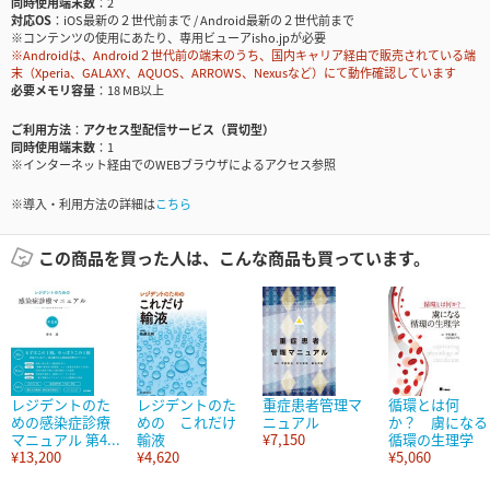
同時使用端末数
2
対応OS
iOS最新の２世代前まで / Android最新の２世代前まで
※コンテンツの使用にあたり、専用ビューアisho.jpが必要
※Androidは、Android２世代前の端末のうち、国内キャリア経由で販売されている端
末（Xperia、GALAXY、AQUOS、ARROWS、Nexusなど）にて動作確認しています
必要メモリ容量
18 MB以上
ご利用方法
アクセス型配信サービス（買切型）
同時使用端末数
1
※インターネット経由でのWEBブラウザによるアクセス参照
※導入・利用方法の詳細は
こちら
この商品を買った人は、こんな商品も買っています。
レジデントのた
レジデントのた
重症患者管理マ
循環とは何
めの感染症診療
めの これだけ
ニュアル
か？ 虜になる
マニュアル 第4...
輸液
¥7,150
循環の生理学
¥13,200
¥4,620
¥5,060