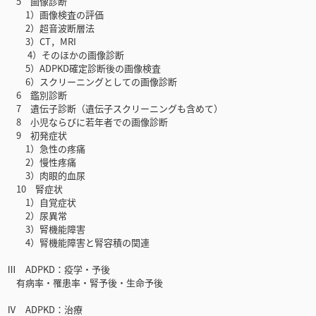
5 画像診断
1）画像検査の評価
2）超音波断層法
3）CT，MRI
4）そのほかの画像診断
5）ADPKD確定診断後の画像検査
6）スクリーニングとしての画像診断
6 鑑別診断
7 遺伝子診断（遺伝子スクリーニングも含めて）
8 小児ならびに若年者での画像診断
9 初発症状
1）急性の疼痛
2）慢性疼痛
3）肉眼的血尿
10 腎症状
1）自覚症状
2）尿異常
3）腎機能障害
4）腎機能障害と腎容積の関連
Ⅲ ADPKD：疫学・予後
有病率・罹患率・腎予後・生命予後
Ⅳ ADPKD：治療