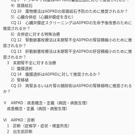
4）尿路結石
CQ 10 薬物療法はADPKDの尿路結石予防のために推奨されるか？
5）心臓合併症（心臓弁膜症を含む）
CQ 11 心臓弁膜症スクリーニングはADPKDの生命予後改善のために
推奨されるか？
6）合併症に対する特殊治療
CQ 12 腎動脈塞栓療法は末期腎不全ADPKDの腎容積縮小のために推
奨されるか？
CQ 13 肝動脈塞栓療法は末期腎不全ADPKDの肝容積縮小のために推
奨されるか？
3 末期腎不全に対する治療
1）腹膜透析
CQ 14 腹膜透析はADPKDに対して推奨されるか？
2）腎移植
CQ 15 両腎あるいは片腎の摘除術はADPKDの腎移植時に推奨される
か？
Ⅴ ARPKD：疾患概念・定義（病因・病態生理）
疾患概念・定義（病因・病態生理）
Ⅵ ARPKD：診断
1 診断（症候学・症状・検査所見）
2 出生前診断