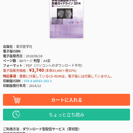
出版社
東京医学社
電子版ISBN
電子版発売日
2018/06/18
ページ数
88ページ
判型
A4変
フォーマット
PDF（パソコンへのダウンロード不可）
¥3,740
電子版販売価格：
(本体¥3,400＋税10％)
特記事項
書籍に付属しているCD-ROMは，電子版には付属していません。
印刷版ISBN
978-4-88563-243-3
印刷版発行年月
2014/12
カートに入れる
ちょっと立ち読み
ご利用方法
ダウンロード型配信サービス（買切型）