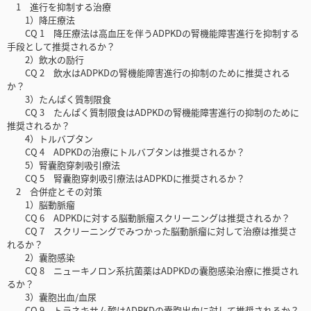
1 進行を抑制する治療
1）降圧療法
CQ 1 降圧療法は高血圧を伴うADPKDの腎機能障害進行を抑制する
手段として推奨されるか？
2）飲水の励行
CQ 2 飲水はADPKDの腎機能障害進行の抑制のために推奨される
か？
3）たんぱく質制限食
CQ 3 たんぱく質制限食はADPKDの腎機能障害進行の抑制のために
推奨されるか？
4）トルバプタン
CQ 4 ADPKDの治療にトルバプタンは推奨されるか？
5）腎囊胞穿刺吸引療法
CQ 5 腎囊胞穿刺吸引療法はADPKDに推奨されるか？
2 合併症とその対策
1）脳動脈瘤
CQ 6 ADPKDに対する脳動脈瘤スクリーニングは推奨されるか？
CQ 7 スクリーニングでみつかった脳動脈瘤に対して治療は推奨さ
れるか？
2）囊胞感染
CQ 8 ニューキノロン系抗菌薬はADPKDの囊胞感染治療に推奨され
るか？
3）囊胞出血/血尿
CQ 9 トラネキサム酸はADPKDの囊胞出血に対して推奨されるか？