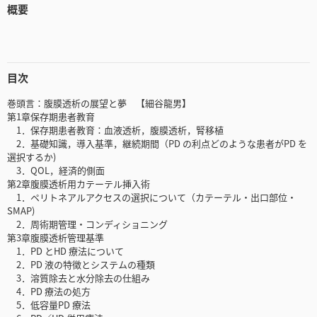
概要
目次
巻頭言：腹膜透析の展望と夢 【細谷龍男】
第1章保存期患者教育
1．保存期患者教育：血液透析，腹膜透析，腎移植
2．基礎知識，導入基準，継続期間（PD の利点どのような患者がPD を
選択するか)
3．QOL，経済的側面
第2章腹膜透析用カテーテル挿入術
1．ペリトネアルアクセスの選択について（カテーテル・出口部位・
SMAP)
2．周術期管理・コンディショニング
第3章腹膜透析管理基準
1．PD とHD 療法について
2．PD 液の特徴とシステムの種類
3．溶質除去と水分除去の仕組み
4．PD 療法の処方
5．低容量PD 療法