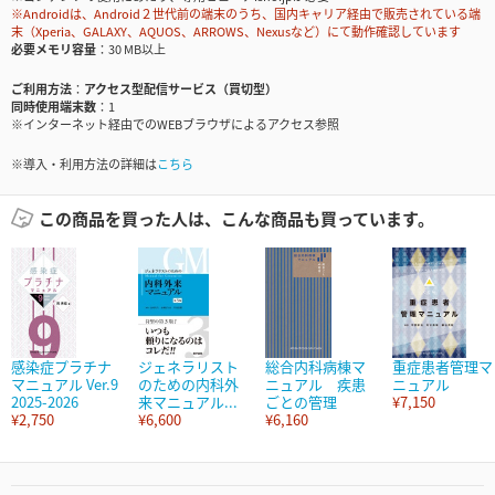
※Androidは、Android２世代前の端末のうち、国内キャリア経由で販売されている端
末（Xperia、GALAXY、AQUOS、ARROWS、Nexusなど）にて動作確認しています
必要メモリ容量
30 MB以上
ご利用方法
アクセス型配信サービス（買切型）
同時使用端末数
1
※インターネット経由でのWEBブラウザによるアクセス参照
※導入・利用方法の詳細は
こちら
この商品を買った人は、こんな商品も買っています。
感染症プラチナ
ジェネラリスト
総合内科病棟マ
重症患者管理マ
マニュアル Ver.9
のための内科外
ニュアル 疾患
ニュアル
2025-2026
来マニュアル...
ごとの管理
¥7,150
¥2,750
¥6,600
¥6,160