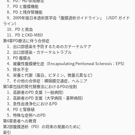
6．PD／HD 併用療法
7．PD と腹膜機能
8．PD と残存腎機能
9．2009年版日本透析医学会「腹膜透析ガイドライン」（JSDT ガイド
ライン)
10．PD と貧血
11．PD とCKD-MBD
第4章PD療法に伴う合併症
1．出口部感染を予防するためのカテーテルケア
2．出口部感染・カテーテルトラブル
3．PD 腹膜炎
4．被囊性腹膜硬化症（Encapsulating Peritoneal Sclerosis：EPS)
5．除水不全
6．栄養と代謝（蛋白，ビタミン，微量元素など)
7．その他の合併症：横隔膜交通症，ヘルニア
第5章包括的腎代替療法におけるPDの役割
1．高齢者のPD 支援（一般病院)
2．高齢者のPD 支援（大学病院・基幹病院)
3．急性血液浄化におけるPD
4．PD と腎移植
5．特殊な症例へのPD
第6章患者への教育
第2部腹膜透析（PD）の将来の発展のために
索引