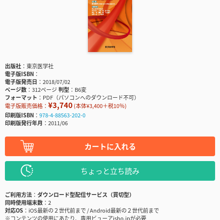
出版社
東京医学社
電子版ISBN
電子版発売日
2018/07/02
ページ数
312ページ
判型
B6変
フォーマット
PDF（パソコンへのダウンロード不可）
¥3,740
電子版販売価格：
(本体¥3,400＋税10％)
印刷版ISBN
978-4-88563-202-0
印刷版発行年月
2011/06
カートに入れる
ちょっと立ち読み
ご利用方法
ダウンロード型配信サービス（買切型）
同時使用端末数
2
対応OS
iOS最新の２世代前まで / Android最新の２世代前まで
※コンテンツの使用にあたり、専用ビューアisho.jpが必要