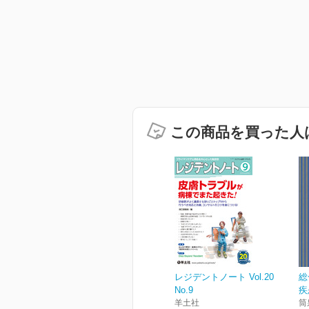
この商品を買った人
レジデントノート Vol.20
総
No.9
疾
羊土社
筒