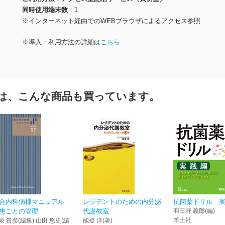
同時使用端末数
1
※インターネット経由でのWEBブラウザによるアクセス参照
※導入・利用方法の詳細は
こちら
は、こんな商品も買っています。
合内科病棟マニュアル
レジデントのための内分泌
抗菌薬ドリル 
患ごとの管理
代謝教室
羽田野 義郎(編)
羊土社
泉 貴彦(編集) 山田 悠史(編
能登 洋(著)