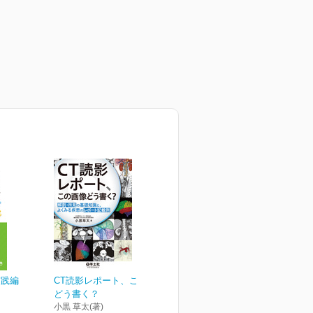
実践編
CT読影レポート、この画像
どう書く？
小黒 草太(著)