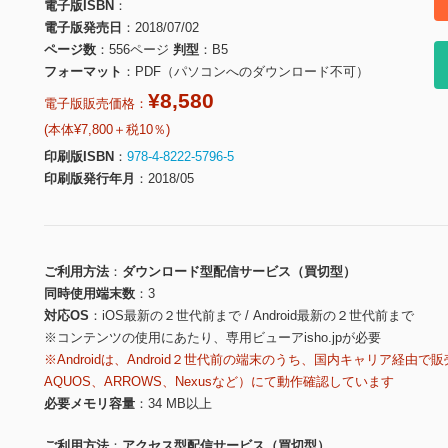
電子版ISBN
電子版発売日
2018/07/02
ページ数
556ページ
判型
B5
フォーマット
PDF（パソコンへのダウンロード不可）
¥8,580
電子版販売価格：
(本体¥7,800＋税10％)
印刷版ISBN
978-4-8222-5796-5
印刷版発行年月
2018/05
ご利用方法
ダウンロード型配信サービス（買切型）
同時使用端末数
3
対応OS
iOS最新の２世代前まで / Android最新の２世代前まで
※コンテンツの使用にあたり、専用ビューアisho.jpが必要
※Androidは、Android２世代前の端末のうち、国内キャリア経由で販
AQUOS、ARROWS、Nexusなど）にて動作確認しています
必要メモリ容量
34 MB以上
ご利用方法
アクセス型配信サービス（買切型）