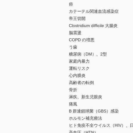
癌
カテーテル関連血流感染症
帝王切開
Clostridium difficile 大腸炎
脳震盪
COPD の増悪
う歯
糖尿病（DM）、2型
家庭内暴力
運転リスク
心内膜炎
高齢者の転倒
骨折
淋疾、新生児眼炎
痛風
B 群連鎖球菌（GBS）感染
ホルモン補充療法
ヒト免疫不全ウイルス（HIV）、
高血圧（HTN）