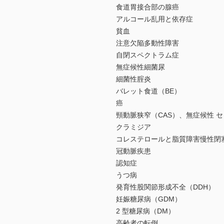
食道胃接合部の腺癌
アルコール乱用と依存症
貧血
注意欠陥多動性障害
自閉スペクトラム症
無症候性細菌尿
細菌性腟炎
バレット食道（BE）
癌
頸動脈狭窄（CAS）、無症候性 
クラミジア
コレステロールと脂質障害慢性閉
冠動脈疾患
認知症
うつ病
発育性股関節形成不全（DDH）
妊娠糖尿病（GDM）
2 型糖尿病（DM）
高齢者の転倒