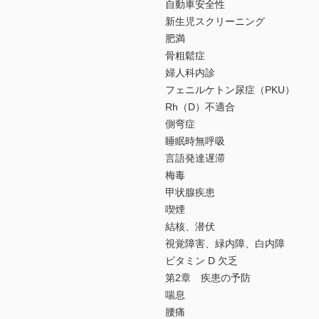
自動車安全性
新生児スクリーニング
肥満
骨粗鬆症
婦人科内診
フェニルケトン尿症（PKU）
Rh（D）不適合
側弯症
睡眠時無呼吸
言語発達遅滞
梅毒
甲状腺疾患
喫煙
結核、潜伏
視覚障害、緑内障、白内障
ビタミン D 欠乏
第2章 疾患の予防
喘息
腰痛