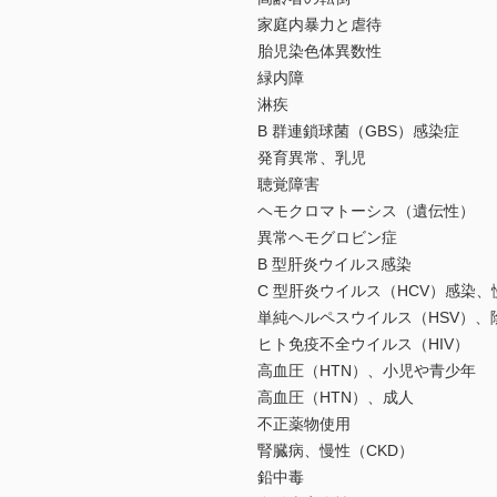
家庭内暴力と虐待
胎児染色体異数性
緑内障
淋疾
B 群連鎖球菌（GBS）感染症
発育異常、乳児
聴覚障害
ヘモクロマトーシス（遺伝性）
異常ヘモグロビン症
B 型肝炎ウイルス感染
C 型肝炎ウイルス（HCV）感染、
単純ヘルペスウイルス（HSV）、
ヒト免疫不全ウイルス（HIV）
高血圧（HTN）、小児や青少年
高血圧（HTN）、成人
不正薬物使用
腎臓病、慢性（CKD）
鉛中毒