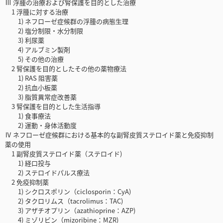
Ⅲ 浮腫の治療および腎保護を目的とした治療
1 浮腫に対する治療
1) ネフローゼ症候群の浮腫の病態生理
2) 塩分制限・水分制限
3) 利尿薬
4) アルブミン製剤
5) その他の治療
2 腎保護を目的としたその他の薬物療法
1) RAS 阻害薬
2) 抗血小板薬
3) 脂質異常症改善薬
3 腎保護を目的とした生活指導
1) 食事療法
2) 運動・身体活動度
Ⅳ ネフローゼ症候群における基本的な副腎皮質ステロイド薬と免疫抑制
薬の使用
1 副腎皮質ステロイド薬（ステロイド)
1) 経口投与
2) ステロイドパルス療法
2 免疫抑制薬
1) シクロスポリン（ciclosporin：CyA)
2) タクロリムス（tacrolimus：TAC)
3) アザチオプリン（azathioprine：AZP)
4) ミゾリビン（mizoribine：MZR)