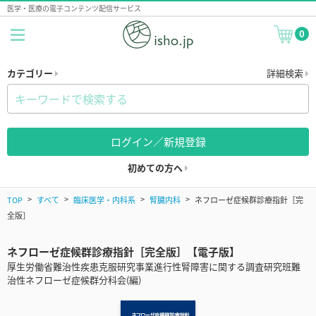
医学・医療の電子コンテンツ配信サービス
0
カテゴリー
詳細検索
ログイン／新規登録
初めての方へ
TOP
すべて
臨床医学・内科系
腎臓内科
ネフローゼ症候群診療指針［完
全版］
ネフローゼ症候群診療指針［完全版］【電子版】
厚生労働省難治性疾患克服研究事業進行性腎障害に関する調査研究班難
治性ネフローゼ症候群分科会(編)