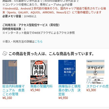
対応OS
iOS最新の２世代前まで / Android最新の２世代前まで
※コンテンツの使用にあたり、専用ビューアisho.jpが必要
※Androidは、Android２世代前の端末のうち、国内キャリア経由で販売されている端
末（Xperia、GALAXY、AQUOS、ARROWS、Nexusなど）にて動作確認しています
必要メモリ容量
10 MB以上
ご利用方法
アクセス型配信サービス（買切型）
同時使用端末数
1
※インターネット経由でのWEBブラウザによるアクセス参照
※導入・利用方法の詳細は
こちら
この商品を買った人は、こんな商品も買っています。
総合内科病棟マ
無敵の腎臓内科
病棟指示と頻用
ステロイドの虎
ニュアル 疾患
¥5,940
薬の使い方 決
¥3,300
ごとの管理
定版
¥6,160
¥4,950