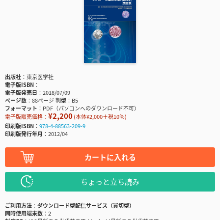
出版社
東京医学社
電子版ISBN
電子版発売日
2018/07/09
ページ数
88ページ
判型
B5
フォーマット
PDF（パソコンへのダウンロード不可）
¥2,200
電子版販売価格：
(本体¥2,000＋税10％)
印刷版ISBN
978-4-88563-209-9
印刷版発行年月
2012/04
カートに入れる
ちょっと立ち読み
ご利用方法
ダウンロード型配信サービス（買切型）
同時使用端末数
2