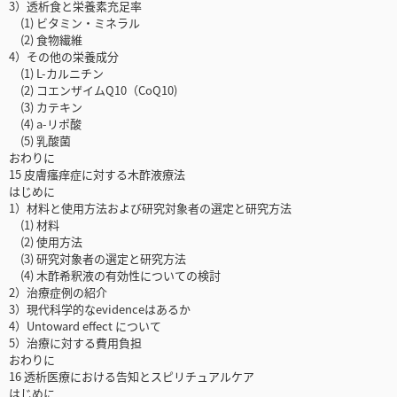
3）透析食と栄養素充足率
(1) ビタミン・ミネラル
(2) 食物繊維
4）その他の栄養成分
(1) L-カルニチン
(2) コエンザイムQ10（CoQ10)
(3) カテキン
(4) a-リポ酸
(5) 乳酸菌
おわりに
15 皮膚瘙痒症に対する木酢液療法
はじめに
1）材料と使用方法および研究対象者の選定と研究方法
(1) 材料
(2) 使用方法
(3) 研究対象者の選定と研究方法
(4) 木酢希釈液の有効性についての検討
2）治療症例の紹介
3）現代科学的なevidenceはあるか
4）Untoward effect について
5）治療に対する費用負担
おわりに
16 透析医療における告知とスピリチュアルケア
はじめに