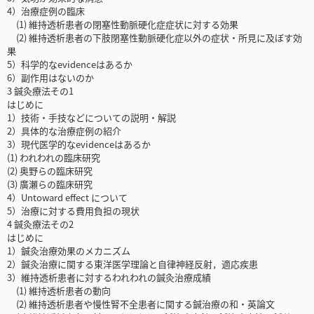
4）治療症例の臨床
(1) 維持透析患者の閉塞性動脈硬化症症状に対する効果
(2) 維持透析患者の下肢閉塞性動脈硬化症以外の症状・所見に及ぼす効
果
5）科学的なevidenceはあるか
6）副作用はないのか
3 鍼灸療法その1
はじめに
1）技術・手技などについての説明・解説
2）具体的な治療症例の紹介
3）現代医学的なevidenceはあるか
(1) われわれの臨床研究
(2) 奥野らの臨床研究
(3) 廣瀬らの臨床研究
4）Untoward effect について
5）治療に対する費用負担の現状
4 鍼灸療法その2
はじめに
1）鍼灸治療効果のメカニズム
2）鍼灸治療に関する東洋医学理論と自律神経反射，適応疾患
3）維持透析患者に対するわれわれの鍼灸治療成績
(1) 維持透析患者の動向
(2) 維持透析患者や慢性腎不全患者に関する鍼治療の和・英論文