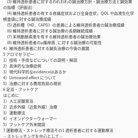
(3) 維持透析患者に対するわれわれの鍼治療方針・鍼治療方法と鍼効果
の指標（評価法)
(4) 維持透析患者の有する疼痛症状および全身症状，QOL や血液生化学
検査値に対する鍼治療成績
(5) 透析種（HD，CAPD）の差異による維持透析患者の鍼治療成績
(6) 維持透析患者に対する鍼治療の長期継続成績
(7) 末梢動脈疾患を有する維持透析患者の鍼治療効果
(8) 維持透析患者のµ瘙痒感¸に対する鍼治療の可能性
4）維持透析患者に対する鍼灸治療の今後の展開
5 アロマセラピー
1）技術・手技などについての説明・解説
2）具体的な治療症例
3）現代科学的なevidenceはあるか
4）Untoward effect について
5）治療に対する費用負担の現状
6 足浴・フットケア
はじめに
1）人工炭酸泉浴
2）近赤外線（近紫外線）治療
3）運動療法
4）イオンドクターウォーマー
5）フットケア外来開設
7 運動療法・ストレッチ療法その1 透析患者に対する運動療法
―ストレッチングを中心として―