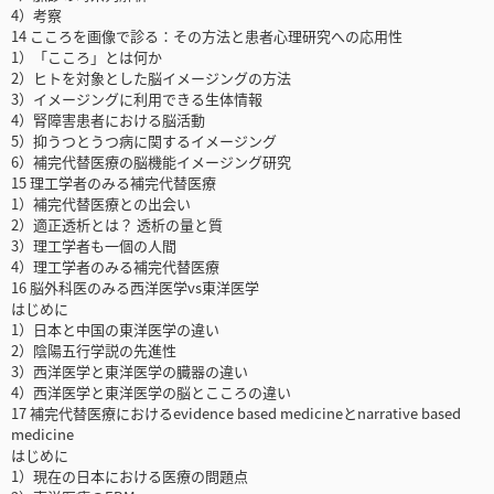
4）考察
14 こころを画像で診る：その方法と患者心理研究への応用性
1）「こころ」とは何か
2）ヒトを対象とした脳イメージングの方法
3）イメージングに利用できる生体情報
4）腎障害患者における脳活動
5）抑うつとうつ病に関するイメージング
6）補完代替医療の脳機能イメージング研究
15 理工学者のみる補完代替医療
1）補完代替医療との出会い
2）適正透析とは？ 透析の量と質
3）理工学者も一個の人間
4）理工学者のみる補完代替医療
16 脳外科医のみる西洋医学vs東洋医学
はじめに
1）日本と中国の東洋医学の違い
2）陰陽五行学説の先進性
3）西洋医学と東洋医学の臓器の違い
4）西洋医学と東洋医学の脳とこころの違い
17 補完代替医療におけるevidence based medicineとnarrative based
medicine
はじめに
1）現在の日本における医療の問題点