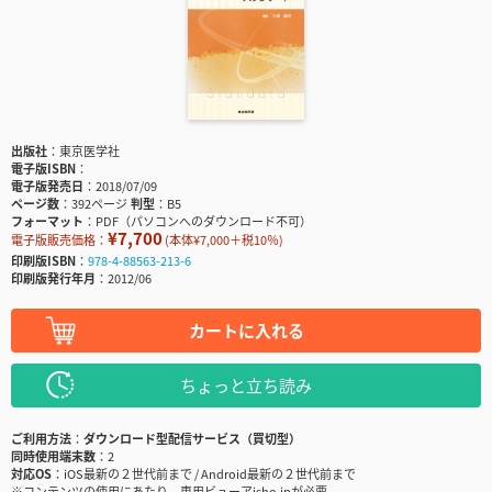
出版社
東京医学社
電子版ISBN
電子版発売日
2018/07/09
ページ数
392ページ
判型
B5
フォーマット
PDF（パソコンへのダウンロード不可）
¥7,700
電子版販売価格：
(本体¥7,000＋税10％)
印刷版ISBN
978-4-88563-213-6
印刷版発行年月
2012/06
カートに入れる
ちょっと立ち読み
ご利用方法
ダウンロード型配信サービス（買切型）
同時使用端末数
2
対応OS
iOS最新の２世代前まで / Android最新の２世代前まで
※コンテンツの使用にあたり、専用ビューアisho.jpが必要