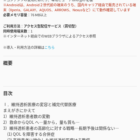
※Androidは、Android２世代前の端末のうち、国内キャリア経由で販売されている端
末（Xperia、GALAXY、AQUOS、ARROWS、Nexusなど）にて動作確認しています
必要メモリ容量
76 MB以上
ご利用方法
アクセス型配信サービス（買切型）
同時使用端末数
1
※インターネット経由でのWEBブラウザによるアクセス参照
※導入・利用方法の詳細は
こちら
概要
目次
Ⅰ．維持透析医療の変容と補完代替医療
まえがきにかえて
1）維持透析患者数の変動
2）救命からQOL へ―量から，量も質も―
3）維持透析患者の高齢化に対する戦略―長期予後は関係ない―
(1) QOL を障害する合併症
(2) 高齢患者に特化した維持透析医療は未整備