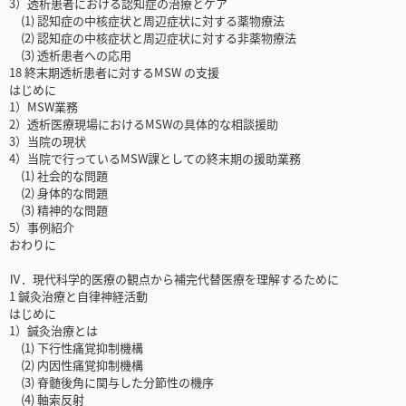
3）透析患者における認知症の治療とケア
(1) 認知症の中核症状と周辺症状に対する薬物療法
(2) 認知症の中核症状と周辺症状に対する非薬物療法
(3) 透析患者への応用
18 終末期透析患者に対するMSW の支援
はじめに
1）MSW業務
2）透析医療現場におけるMSWの具体的な相談援助
3）当院の現状
4）当院で行っているMSW課としての終末期の援助業務
(1) 社会的な問題
(2) 身体的な問題
(3) 精神的な問題
5）事例紹介
おわりに
Ⅳ．現代科学的医療の観点から補完代替医療を理解するために
1 鍼灸治療と自律神経活動
はじめに
1）鍼灸治療とは
(1) 下行性痛覚抑制機構
(2) 内因性痛覚抑制機構
(3) 脊髄後角に関与した分節性の機序
(4) 軸索反射