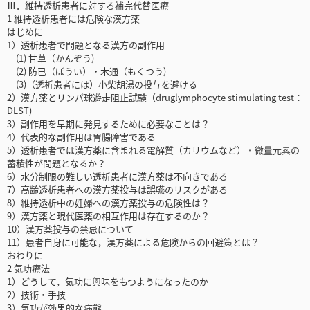
Ⅲ．維持透析患者に対する補完代替医療
1 維持透析患者には危険な漢方薬
はじめに
1）透析患者で問題となる漢方の副作用
(1) 甘草（かんぞう)
(2) 防已（ぼうい）・木通（もくつう)
(3)（透析患者には）小柴胡湯の投与を避ける
2）漢方薬とリンパ球遊走阻止試験（druglymphocyte stimulating test：
DLST)
3）副作用を早期に発見するために必要なことは？
4）代表的な副作用は胃腸障害である
5）透析患者では漢方薬に含まれる電解質（カリウムなど）・微量元素の
蓄積性が問題となるか？
6）水分制限の難しい透析患者に漢方薬は不向きである
7）高齢透析患者への漢方薬投与は誤嚥のリスクがある
8）維持透析中の妊婦への漢方薬投与の危険性は？
9）漢方薬と現代医薬の相互作用は存在するのか？
10）漢方薬投与の禁忌について
11）患者自身に可能な，漢方薬による危険からの回避策とは？
おわりに
2 気功療法
1）どうして，気功に興味をもつようになったのか
2）技術・手技
3）気功が効果的な病態