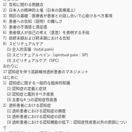
1）告知に関わる問題点
2）日本人の精神的土壌（日本の医療風土)
3）問診の基礎：医療者が患者との話し合いで心掛けるべき事項
4）患者への告知（説明）の難しさ
5）患者の不満感と満足感
6）患者個人が自己の考え（意思）を表明する手段
7）前終末期および終末期における告知
8）スピリチュアルケア
(1) 全人的苦痛（total pain)
(2) スピリチュアルペイン（spiritual pain：SP)
(3) スピリチュアルケア（SPC)
おわりに
17 認知症を伴う高齢維持透析患者のマネジメント
はじめに
1）認知症に関する一般的な臨床的知識
(1) 認知症の定義と症状
(2) 認知症と鑑別すべき疾患
(3) 主要な4 つの認知症性疾患
2）透析患者における認知症
(1) 透析患者における認知症の頻度
(2) 透析患者における認知症の診断
(3) 透析患者における認知機能の低下：認知症性疾患以外の原因につい
て