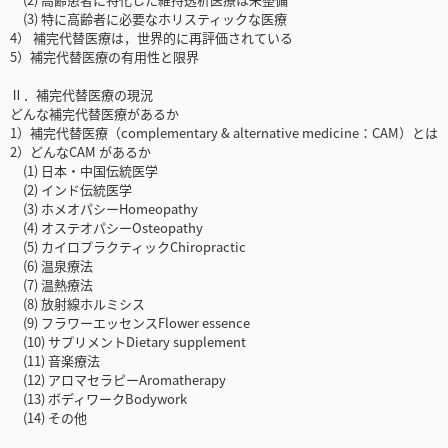
(3) 特に高齢者に必要なホリスティックな医療
4） 補完代替医療は，世界的に再評価されている
5）補完代替医療の有用性と限界
Ⅱ．補完代替医療の現況
どんな補完代替医療があるか
1）補完代替医療（complementary & alternative medicine：CAM）とは
2）どんなCAM があるか
(1) 日本・中国伝統医学
(2) インド伝統医学
(3) ホメオパシーHomeopathy
(4) オステオパシーOsteopathy
(5) カイロプラクティックChiropractic
(6) 温泉療法
(7) 温熱療法
(8) 放射線ホルミシス
(9) フラワーエッセンスFlower essence
(10) サプリメントDietary supplement
(11) 音楽療法
(12) アロマセラピーAromatherapy
(13) ボディワークBodywork
(14) その他