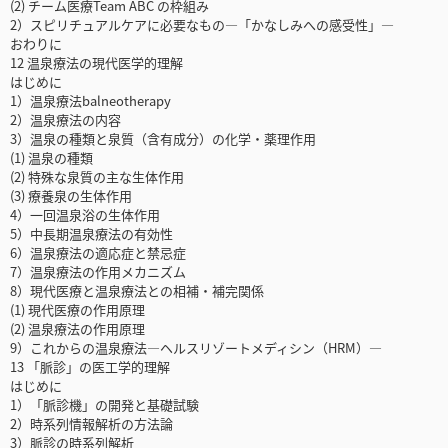
(2) チーム医療Team ABC の枠組み
2）スピリチュアルケアに必要なもの―「かなしみへの感受性」―
おわりに
12 温泉療法の現代医学的理解
はじめに
1）温泉療法balneotherapy
2）温泉療法の内容
3）温泉の種類と泉質（含有成分）の化学・薬理作用
(1) 温泉の種類
(2) 特殊な泉質の主な生体作用
(3) 療養泉の生体作用
4）一回温泉浴の生体作用
5）中長期温泉療法の有効性
6）温泉療法の適応症と禁忌症
7）温泉療法の作用メカニズム
8）現代医療と温泉療法との相補・補完関係
(1) 現代医療の作用原理
(2) 温泉療法の作用原理
9）これからの温泉療法―ヘルスリゾートメディシン（HRM）―
13 「脈診」の医工学的理解
はじめに
1）「脈診機」の開発と基礎試験
2）時系列情報解析の方法論
3）脈診の時系列解析