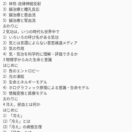
2）体性-自律神経反射
3）鍼治療と瞳孔反応
4）鍼治療と筋血流
5）鍼治療と腎血流
おわりに
2 気功は，いつの時代も世界中で
1）いろいろの呼び名がある気功
2）気とは言語によらない意思疎通メディア
3）気の作用
4）気・気功を科学的に理解・評価できるか
3 物理学からみた生命と意識
はじめに
1）負のエントロピー
2）光の凍結
3）生命エネルギーモデル
4）ホログラフィック原理による意識・生命モデル
5）情報変換と医療モデル
おわりに
4 冷え，瘀血とは何か
はじめに
1）「冷え」
(1)「冷え」とは
(2)「冷え」の病態生理