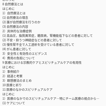
8 自然療法とは
はじめに
1）自然療法とは
(1) 自然療法の理念
(2) 誰が自然療法を行うのか
(3) 自然療法の内容
2）具体的な治療症例
(1) 高血圧，脂質異常症，糖尿病，腎機能低下などの患者に対して
(2) 不安・抑うつ神経症などの患者に対して
(3) 慢性腎不全で人工透析を受けている患者に対して
(4) がん患者に対して
3）安全性と有効性のエビデンス
4）費用の負担について
9 医療における宗教的ケアとスピリチュアルケアの有用性
はじめに
1）事例紹介
2）経過と考察
3）瞑想療法のまとめ
10 医療と祈り
11 医療のなかのスピリチュアルケア
はじめに
1）医療のなかでのスピリチュアルケア―特にチーム医療の視点から―
(1) ケアについて