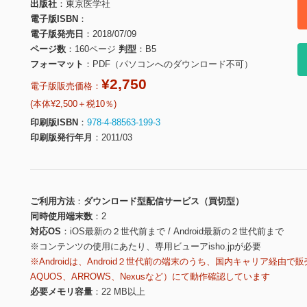
出版社
東京医学社
電子版ISBN
電子版発売日
2018/07/09
ページ数
160ページ
判型
B5
フォーマット
PDF（パソコンへのダウンロード不可）
¥2,750
電子版販売価格：
(本体¥2,500＋税10％)
印刷版ISBN
978-4-88563-199-3
印刷版発行年月
2011/03
ご利用方法
ダウンロード型配信サービス（買切型）
同時使用端末数
2
対応OS
iOS最新の２世代前まで / Android最新の２世代前まで
※コンテンツの使用にあたり、専用ビューアisho.jpが必要
※Androidは、Android２世代前の端末のうち、国内キャリア経由で販
AQUOS、ARROWS、Nexusなど）にて動作確認しています
必要メモリ容量
22 MB以上