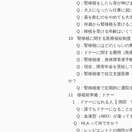
Q：腎移植をしたら背が伸び
Q：大人になったら仕事に
Q：薬を飲むのをやめても
Q：何歳から腎移植を受ける
Q：移植を受ける年齢はいくつ
10 腎移植に関する医療福祉制度
Q：腎移植にはどのくらいの費
Q：ドナーに関する費用（医療
Q：腎移植後，身体障害者手帳
Q：現在，障害年金を受給して
Q：腎移植後で自立支援医療（
か？
Q：腎移植後で定期的に通院を
11 移植前準備：ドナー
1 ．ドナーになれる人【 岡田
Q：誰でもドナーになるこ
Q：血液型（ABO）が違って
Q：HLA って何ですか？
Q：レシピエントとの相性が