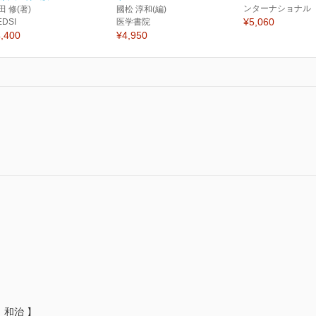
ンターナショナル
田 修(著)
國松 淳和(編)
¥5,060
EDSI
医学書院
,400
¥4,950
 】
 和治 】