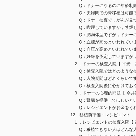
Q：ドナーになるのに年齢制
Q：夫婦間での腎移植は可
Q：ドナー検査で，がんが見
Q：喫煙していますが，禁煙
Q：肥満体型ですが，ドナー
Q：血糖が高めといわれてい
Q：血圧が高めといわれてい
Q：妊娠を予定していますが
2 ．ドナーの検査入院【 平光
Q：検査入院ではどのような
Q：入院期間はどれくらい
Q：検査入院後に心がけてお
3 ．ドナーの心理的問題【 今
Q：腎臓を提供してほしいとい
Q：レシピエントがお金をく
12 移植前準備：レシピエント
1 ．レシピエントの検査入院【
Q：移植できない人はどん