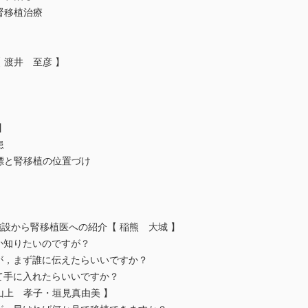
る腎移植治療
 渡井 至彦 】
欠点
点
 】
因疾患
目標と腎移植の位置づけ
績
）
施設から腎移植医への紹介【 稲熊 大城 】
か知りたいのですが？
が，まず誰に伝えたらいいですか？
て手に入れたらいいですか？
・山上 孝子・垣見真由美 】