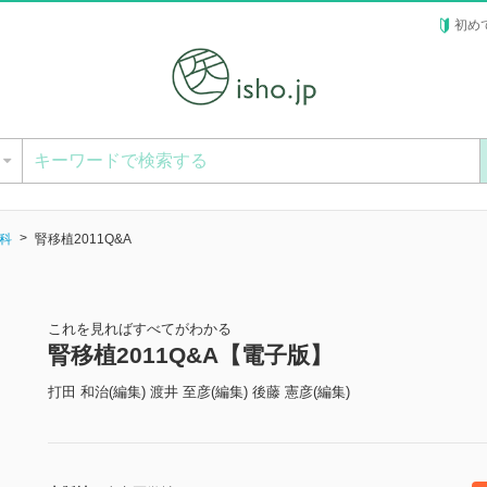
初め
ー
科
腎移植2011Q&A
これを見ればすべてがわかる
腎移植2011Q&A【電子版】
打田 和治(編集) 渡井 至彦(編集) 後藤 憲彦(編集)