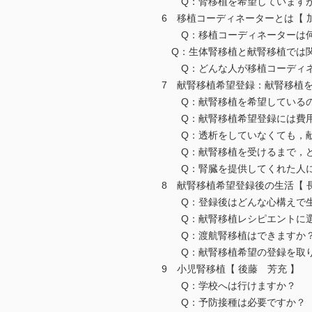
Q：腎移植を希望しています
6 移植コーディネーターとは【 
Q：移植コーディネーターは
Q：生体腎移植と献腎移植では
Q：どんな人が移植コーディネ
7 献腎移植希望登録：献腎移植
Q：献腎移植を希望しているの
Q：献腎移植希望登録には費
Q：透析をしていなくても，
Q：献腎移植を受けるまで，ど
Q：腎臓を提供してくれた人に
8 献腎移植希望登録後の生活【 
Q：登録後はどんな心構えで生
Q：献腎移植レシピエントに選
Q：渡航腎移植はできます
Q：献腎移植希望の登録を取
9 小児腎移植【 後藤 芳充 】
Q：学校へは行けますか
Q：予防接種は必要ですか