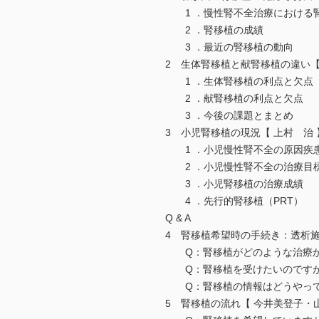
1 ．慢性腎不全治療におけ
2 ．腎移植の成績
3 ．最近の腎移植の動向
2 生体腎移植と献腎移植の違い【
1 ．生体腎移植の利点と
2 ．献腎移植の利点と欠
3 ．今後の課題とまとめ
3 小児腎移植の現況【 上村 治
1 ．小児慢性腎不全の原
2 ．小児慢性腎不全の治療
3 ．小児腎移植の治療成
4 ．先行的腎移植（PRT
Q & A
4 腎移植希望時の手続き：透析
Q：腎移植がどのような治療
Q：腎移植を受けたいのです
Q：腎移植の情報はどうやっ
5 腎移植の流れ【 今井美登子