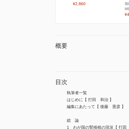
¥2,860
堀
M
¥4
概要
目次
執筆者一覧
はじめに【 打田 和治 】
編集にあたって【 後藤 憲彦
総 論
1 わが国の腎移植の現況【 打田