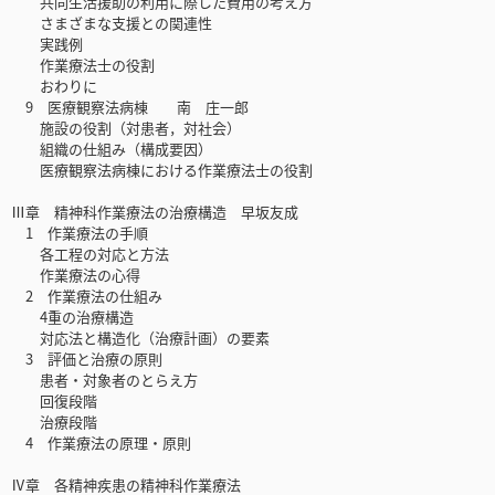
共同生活援助の利用に際した費用の考え方
さまざまな支援との関連性
実践例
作業療法士の役割
おわりに
9 医療観察法病棟 南 庄一郎
施設の役割（対患者，対社会）
組織の仕組み（構成要因）
医療観察法病棟における作業療法士の役割
Ⅲ章 精神科作業療法の治療構造 早坂友成
1 作業療法の手順
各工程の対応と方法
作業療法の心得
2 作業療法の仕組み
4重の治療構造
対応法と構造化（治療計画）の要素
3 評価と治療の原則
患者・対象者のとらえ方
回復段階
治療段階
4 作業療法の原理・原則
Ⅳ章 各精神疾患の精神科作業療法