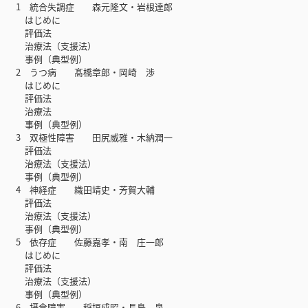
1 統合失調症 森元隆文・岩根達郎
はじめに
評価法
治療法（支援法）
事例（典型例）
2 うつ病 髙橋章郎・岡崎 渉
はじめに
評価法
治療法
事例（典型例）
3 双極性障害 田尻威雅・木納潤一
評価法
治療法（支援法）
事例（典型例）
4 神経症 織田靖史・芳賀大輔
評価法
治療法（支援法）
事例（典型例）
5 依存症 佐藤嘉孝・南 庄一郎
はじめに
評価法
治療法（支援法）
事例（典型例）
6 摂食障害 稲垣成昭・長島 泉