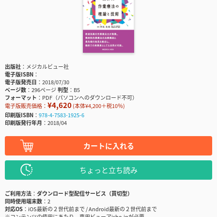
出版社
メジカルビュー社
電子版ISBN
電子版発売日
2018/07/30
ページ数
296ページ
判型
B5
フォーマット
PDF（パソコンへのダウンロード不可）
¥4,620
電子版販売価格：
(本体¥4,200＋税10％)
印刷版ISBN
978-4-7583-1925-6
印刷版発行年月
2018/04
カートに入れる
ちょっと立ち読み
ご利用方法
ダウンロード型配信サービス（買切型）
同時使用端末数
2
対応OS
iOS最新の２世代前まで / Android最新の２世代前まで
※コンテンツの使用にあたり、専用ビューアisho.jpが必要