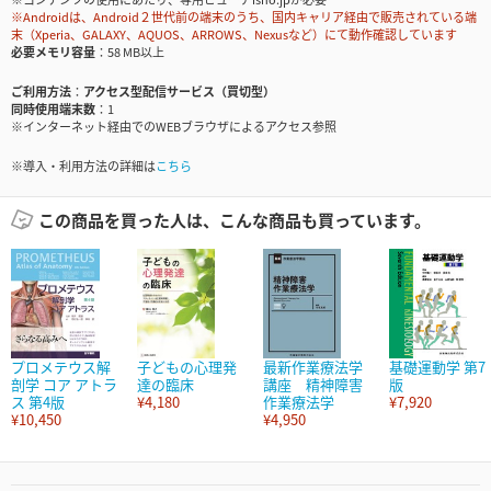
※Androidは、Android２世代前の端末のうち、国内キャリア経由で販売されている端
末（Xperia、GALAXY、AQUOS、ARROWS、Nexusなど）にて動作確認しています
必要メモリ容量
58 MB以上
ご利用方法
アクセス型配信サービス（買切型）
同時使用端末数
1
※インターネット経由でのWEBブラウザによるアクセス参照
※導入・利用方法の詳細は
こちら
この商品を買った人は、こんな商品も買っています。
プロメテウス解
子どもの心理発
最新作業療法学
基礎運動学 第7
剖学 コア アトラ
達の臨床
講座 精神障害
版
ス 第4版
¥4,180
作業療法学
¥7,920
¥10,450
¥4,950