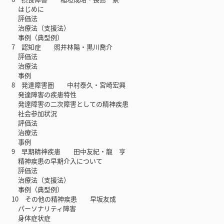
はじめに
評価法
治療法（支援法）
事例（典型例）
7 認知症 照井林陽・黒川喬介
評価法
治療法
事例
8 発達障害圏 中村泰久・宮崎宏興
発達障害の疾患特性
発達障害の二次障害としての精神疾患
社会参加状況
評価法
治療法
事例
9 早期精神疾患 田中友紀・龍 亨
精神疾患の早期介入について
評価法
治療法（支援法）
事例（典型例）
10 その他の精神疾患 早坂友成
パーソナリティ障害
身体症状症