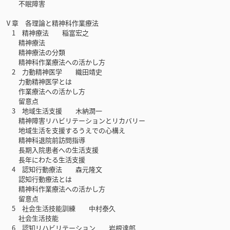
不眠障害
Ⅴ章 各理論と精神科作業療法
1 精神療法 稲富宏之
精神療法
精神療法の分類
精神科作業療法への活かし方
2 力動精神医学 織田靖史
力動精神医学とは
作業療法への活かし方
留意点
3 地域生活支援 木納潤一
精神障害リハビリテーションとリカバリー
地域生活を支援するうえでの心構え
精神科退院前訪問指導
長期入院患者への生活支援
長年にわたる生活支援
4 認知行動療法 森元隆文
認知行動療法とは
精神科作業療法への活かし方
留意点
5 社会生活技能訓練 中村泰久
社会生活技能
6 認知リハビリテーション 岩根達郎