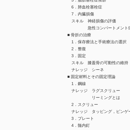
5．脂肪塞栓症候群
6．肺血栓塞栓症
7．内臓損傷
スキル 神経損傷の評価
急性コンパートメント症候
■ 骨折の治療
1．保存療法と手術療法の選択
2．整復
3．固定
スキル 膝蓋骨の可動性の維持
ナレッジ シーネ
■ 固定材料とその固定理論
1．鋼線
ナレッジ ラグスクリュー
リーミングとは
2．スクリュー
ナレッジ タッピング，ピンゲ
3．プレート
4．髄内釘