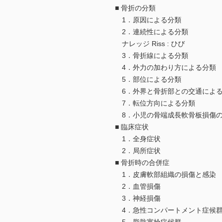
■ 骨折の分類
1．原因による分類
2．連続性による分類
ナレッジ Riss : ひび
3．骨折線による分類
4．外力の加わり方による分類
5．部位による分類
6．外界と骨折部との交通によ
7．転位方向による分類
8．小児の骨端成長軟骨板損傷
■ 臨床症状
1．全身症状
2．局所症状
■ 骨折時の合併症
1．皮膚軟部組織の損傷と感染
2．血管損傷
3．神経損傷
4．急性コンパートメント症候