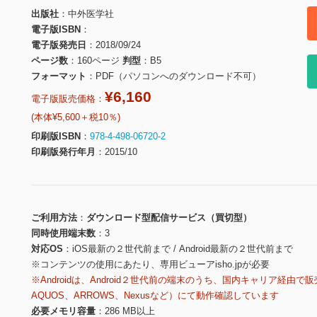
出版社
中外医学社
電子版ISBN
電子版発売日
2018/09/24
ページ数
160ページ
判型
B5
フォーマット
PDF（パソコンへのダウンロード不可）
¥6,160
電子版販売価格：
(本体¥5,600＋税10％)
印刷版ISBN
978-4-498-06720-2
印刷版発行年月
2015/10
ご利用方法
ダウンロード型配信サービス（買切型）
同時使用端末数
3
対応OS
iOS最新の２世代前まで / Android最新の２世代前まで
※コンテンツの使用にあたり、専用ビューアisho.jpが必要
※Androidは、Android２世代前の端末のうち、国内キャリア経由で販
AQUOS、ARROWS、Nexusなど）にて動作確認しています
必要メモリ容量
286 MB以上