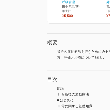
呼吸管理
外
田中 竜馬(著)
青
羊土社
日
¥5,500
¥7
概要
骨折の運動療法を行うために必要
方、評価と治療について解説．
目次
総論
Ⅰ 骨折後の運動療法
■ はじめに
Ⅱ 骨に関する基礎知識