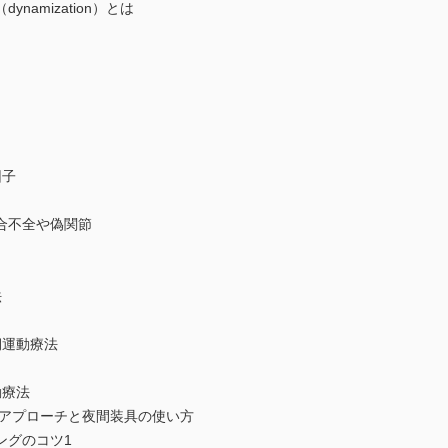
amization）とは
因子
合不全や偽関節
法
期運動療法
動療法
アプローチと夜間装具の使い方
グのコツ1