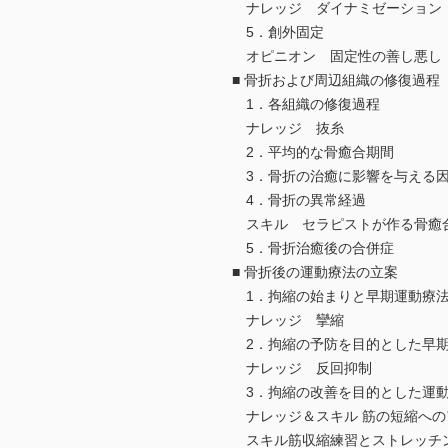
ナレッジ ダイナミゼーション（dyn
5．創外固定
オピニオン 固定性の善し悪し
■ 骨折および周辺組織の修復過程
1．各組織の修復過程
ナレッジ 抜糸
2．平均的な骨癒合期間
3．骨折の治癒に影響を与える
4．骨折の異常経過
スキル セラピストが作る骨癒
5．骨折治癒後の合併症
■ 骨折後の運動療法の立案
1．拘縮の始まりと早期運動療
ナレッジ 攣縮
2．拘縮の予防を目的とした早
ナレッジ 反回抑制
3．拘縮の改善を目的とした運
ナレッジ＆スキル 筋の短縮への
スキル筋収縮練習とストレッチン