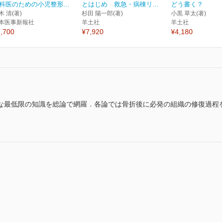
科医のための小児整形...
とはじめ 救急・病棟リ...
どう書く？
木 清(著)
杉田 陽一郎(著)
小黒 草太(著)
本医事新報社
羊土社
羊土社
,700
¥7,920
¥4,180
な最低限の知識を総論で網羅．各論では骨折後に必発の組織の修復過程