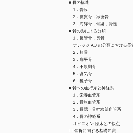
■ 骨の構造
1．骨膜
2．皮質骨，緻密骨
3．海綿骨，骨梁，骨髄
■ 骨の形による分類
1．長管骨，長骨
ナレッジ AO の分類における
2．短骨
3．扁平骨
4．不規則骨
5．含気骨
6．種子骨
■ 骨への血行系と神経系
1．栄養血管系
2．骨膜血管系
3．骨端・骨幹端部血管系
4．骨の神経系
オピニオン 臨床との接点
Ⅲ 骨折に関する基礎知識