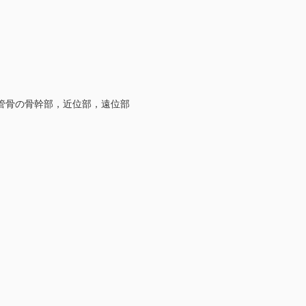
長管骨の骨幹部，近位部，遠位部