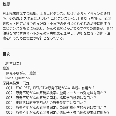
概要
日本臨床腫瘍学会編集によるエビデンスに基づいたガイドラインの改訂
版。GRADEシステムに基づいたエビデンスレベルと推奨度を提示。原発
巣検索・同定から予後良好群・不良群の選別とそれぞれの治療に関する
エビデンスをもとに解説し、がんの臨床にかかわるすべての医師が、専門
領域を問わず原発不明がんの疾患概念を理解し、適切な検査・診断・治
療を行うために役立つ指針となっている。
目次
【内容目次】
総論
原発不明がん－総論－
Clinical Question
原発巣検索・同定
CQ1 FDG-PET，PET/CTは原発不明がんの診断に有用か？
CQ2 原発不明がんの原発巣検索に腫瘍マーカーの測定は有用か？
CQ3 原発不明がんの原発巣同定に病理学的検索は有用か？
CQ4 細胞診は原発不明がんの原発巣同定に有用か？
CQ5 原発不明がんの原発巣同定に免疫組織化学的検索は有用か？
CQ6 原発不明がんの原発巣同定に遺伝子・染色体の検査は有用か？