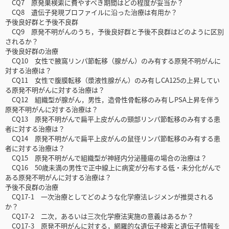
CQ7 原発巣検索に費やすべき期間はどの程度が妥当か？
CQ8 遺伝子発現プロファイルに沿った治療は有用か？
予後良好群と予後不良群
CQ9 原発不明がんのうち，予後良好群と予後不良群はどのように区別
されるか？
予後良好群の治療
CQ10 女性で腋窩リンパ節転移（腺がん）のみ有する原発不明がんに
対する治療は？
CQ11 女性で腹膜転移（漿液性腺がん）のみ有しCA125の上昇してい
る原発不明がんに対する治療は？
CQ12 組織型が腺がん，男性，造骨性骨転移のみ有しPSA上昇を伴う
原発不明がんに対する治療は？
CQ13 原発不明がんで扁平上皮がんの頸部リンパ節転移のみ有する患
者に対する治療は？
CQ14 原発不明がんで扁平上皮がんの鼠径リンパ節転移のみ有する患
者に対する治療は？
CQ15 原発不明がんで組織型が神経内分泌腫瘍の場合の治療は？
CQ16 50歳未満の男性で正中線上に病変が分布する低・未分化がんで
ある原発不明がんに対する治療は？
予後不良群の治療
CQ17-1 一次治療としてどのような化学療法レジメンが推奨される
か？
CQ17-2 二次，あるいは三次化学療法実施の意義はあるか？
CQ17-3 原発不明がんに対する，網羅的な遺伝子検索と遺伝子情報を