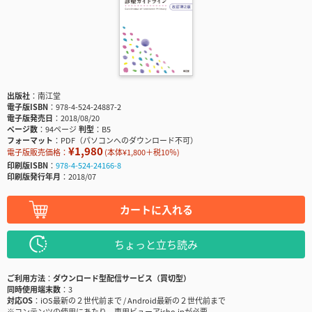
出版社
南江堂
電子版ISBN
978-4-524-24887-2
電子版発売日
2018/08/20
ページ数
94ページ
判型
B5
フォーマット
PDF（パソコンへのダウンロード不可）
¥1,980
電子版販売価格：
(本体¥1,800＋税10％)
印刷版ISBN
978-4-524-24166-8
印刷版発行年月
2018/07
カートに入れる
ちょっと立ち読み
ご利用方法
ダウンロード型配信サービス（買切型）
同時使用端末数
3
対応OS
iOS最新の２世代前まで / Android最新の２世代前まで
※コンテンツの使用にあたり、専用ビューアisho.jpが必要