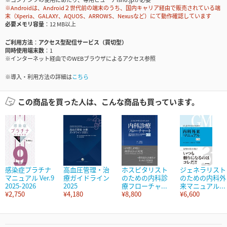
※Androidは、Android２世代前の端末のうち、国内キャリア経由で販売されている端
末（Xperia、GALAXY、AQUOS、ARROWS、Nexusなど）にて動作確認しています
必要メモリ容量
12 MB以上
ご利用方法
アクセス型配信サービス（買切型）
同時使用端末数
1
※インターネット経由でのWEBブラウザによるアクセス参照
※導入・利用方法の詳細は
こちら
この商品を買った人は、こんな商品も買っています。
感染症プラチナ
高血圧管理・治
ホスピタリスト
ジェネラリスト
マニュアル Ver.9
療ガイドライン
のための内科診
のための内科外
2025-2026
2025
療フローチャ...
来マニュアル...
¥2,750
¥4,180
¥8,800
¥6,600