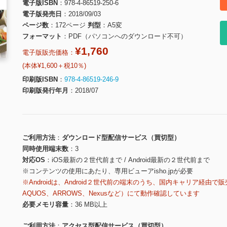
電子版ISBN
978-4-86519-250-6
電子版発売日
2018/09/03
ページ数
172ページ
判型
A5変
フォーマット
PDF（パソコンへのダウンロード不可）
¥1,760
電子版販売価格：
(本体¥1,600＋税10％)
印刷版ISBN
978-4-86519-246-9
印刷版発行年月
2018/07
ご利用方法
ダウンロード型配信サービス（買切型）
同時使用端末数
3
対応OS
iOS最新の２世代前まで / Android最新の２世代前まで
※コンテンツの使用にあたり、専用ビューアisho.jpが必要
※Androidは、Android２世代前の端末のうち、国内キャリア経由で販
AQUOS、ARROWS、Nexusなど）にて動作確認しています
必要メモリ容量
36 MB以上
ご利用方法
アクセス型配信サービス（買切型）