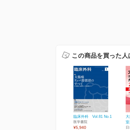
この商品を買った人
臨床外科 Vol.81 No.1
大
医学書院
室
¥5,940
日