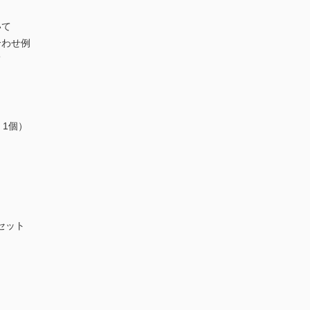
いて
合わせ例
て
・1個）
セット