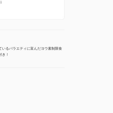
)
ているバラエティに富んだヨウ素制限食
付き！