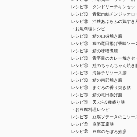
レシピ⑨ タンドリーチキンセッ
レシピ⑩ 青椒肉絲チンジャオロ
レシピ⑪ 油麩あぶらふの鶏すき
・お魚料理レシピ
レシピ⑫ 鯖の山椒焼き膳
レシピ⑬ 鯛の竜田揚げ香味ソー
レシピ⑭ 鯖の味噌煮膳
レシピ⑮ 舌平目のカレー焼きセ
レシピ⑯ 鮭のちゃんちゃん焼き
レシピ⑰ 海鮮チリソース膳
レシピ⑱ 鯖の南部焼き膳
レシピ⑲ まぐろの香り焼き膳
レシピ⑳ 鯖の竜田揚げ膳
レシピ㉑ 天ぷら5種盛り膳
・お豆腐料理レシピ
レシピ㉒ 豆腐ソテーきのこソー
レシピ㉓ 麻婆豆腐膳
レシピ㉔ 豆腐のそぼろ煮膳