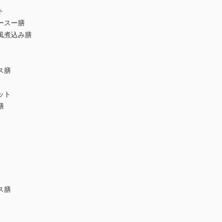
ト
ースー膳
風煮込み膳
ス膳
ット
膳
ス膳