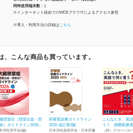
同時使用端末数
1
※インターネット経由でのWEBブラウザによるアクセス参照
※導入・利用方法の詳細は
こちら
は、こんな商品も買っています。
腸憩室症（憩室出血・憩
肝硬変診療ガイドライン
こんなとき、英
炎）ガイドライン2026...
2020 改訂第3版
う？ 国際医療英語
本消化管学会(編)
日本消化器病学会・日本肝臓
（財）グローバル