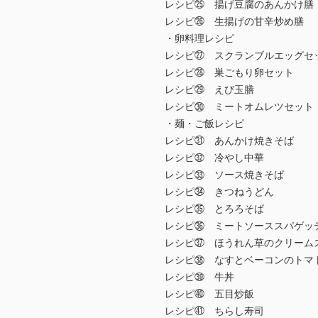
レシピ㉕ 揚げ豆腐のあんかけ膳
レシピ㉖ 生揚げの甘辛炒め膳
・卵料理レシピ
レシピ㉗ スクランブルエッグセ
レシピ㉘ 巣ごもり卵セット
レシピ㉙ えび玉膳
レシピ㉚ ミートオムレツセット
・麺・ご飯レシピ
レシピ㉛ あんかけ焼きそば
レシピ㉜ 冷やし中華
レシピ㉝ ソース焼きそば
レシピ㉞ きつねうどん
レシピ㉟ とろろそば
レシピ㊱ ミートソーススパゲッ
レシピ㊲ ほうれん草のクリーム
レシピ㊳ なすとベーコンのトマ
レシピ㊴ 牛丼
レシピ㊵ 五目炒飯
レシピ㊶ ちらし寿司