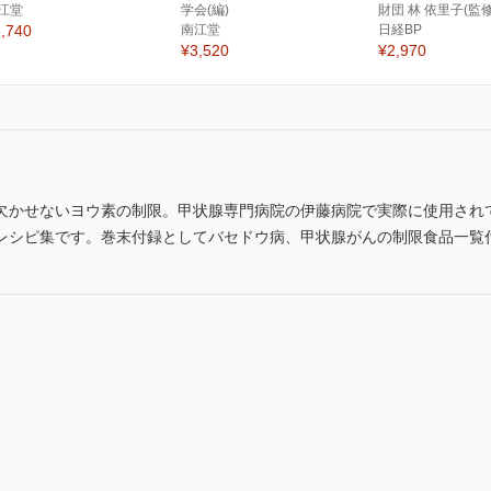
江堂
学会(編)
財団 林 依里子(監修
,740
南江堂
日経BP
¥3,520
¥2,970
欠かせないヨウ素の制限。甲状腺専門病院の伊藤病院で実際に使用され
レシピ集です。巻末付録としてバセドウ病、甲状腺がんの制限食品一覧