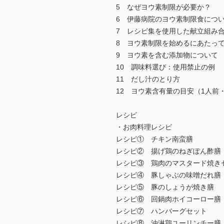
5 なぜヨウ素制限が必要か？
6 伊藤病院のヨウ素制限食につ
7 レシピ集を使用した献立組み
8 ヨウ素制限を始めるにあたっ
9 ヨウ素を含む添加物について
10 調味料選び：使用禁止の例
11 だし汁のとり方
12 ヨウ素含有量の目安（1人前
レシピ
・お肉料理レシピ
レシピ① チキン南蛮膳
レシピ② 揚げ鶏のねぎぽん酢膳
レシピ③ 鶏肉のマスタード焼き
レシピ④ 豚しゃぶの味噌だれ膳
レシピ⑤ 豚のしょうが焼き膳
レシピ⑥ 回鍋肉ホイコーロー膳
レシピ⑦ ハンバーグセット
レシピ⑧ 油淋鶏ユーリンチー膳