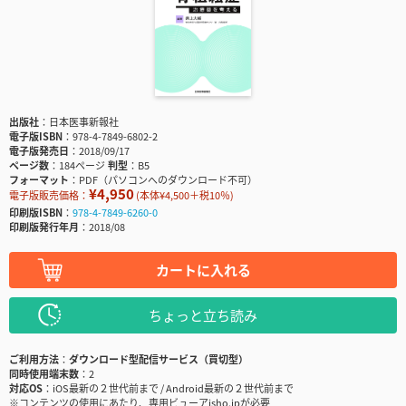
出版社
日本医事新報社
電子版ISBN
978-4-7849-6802-2
電子版発売日
2018/09/17
ページ数
184ページ
判型
B5
フォーマット
PDF（パソコンへのダウンロード不可）
¥4,950
電子版販売価格：
(本体¥4,500＋税10％)
印刷版ISBN
978-4-7849-6260-0
印刷版発行年月
2018/08
カートに入れる
ちょっと立ち読み
ご利用方法
ダウンロード型配信サービス（買切型）
同時使用端末数
2
対応OS
iOS最新の２世代前まで / Android最新の２世代前まで
※コンテンツの使用にあたり、専用ビューアisho.jpが必要