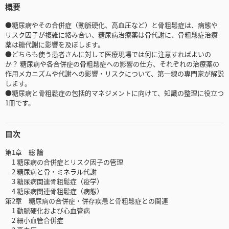
概要
●糖尿病やその合併症（動脈硬化、高血圧など）と骨粗鬆症は、病態や
リスク因子が複雑に絡み合い、糖尿病治療薬は骨代謝に、骨粗鬆症治療
薬は糖代謝に影響を及ぼします。
●どちらも使う患者さんに対して医療現場では何に注意すればよいの
か？ 糖尿病や各合併症の骨粗鬆症への影響の仕方、それぞれの治療薬の
作用メカニズムや代謝への影響・リスクについて、第一線の専門家が解説
します。
●糖尿病と骨粗鬆症の包括的マネジメントに向けて、知識の整理に役立つ
1冊です。
目次
第1章 総 論
1 糖尿病の合併症とリスク因子の管理
2 糖尿病と骨・ミネラル代謝
3 糖尿病関連骨粗鬆症（疫学）
4 糖尿病関連骨粗鬆症（病態）
第2章 糖尿病の合併症・併存疾患と骨粗鬆症との関連
1 動脈硬化および心血管病
2 細小血管合併症