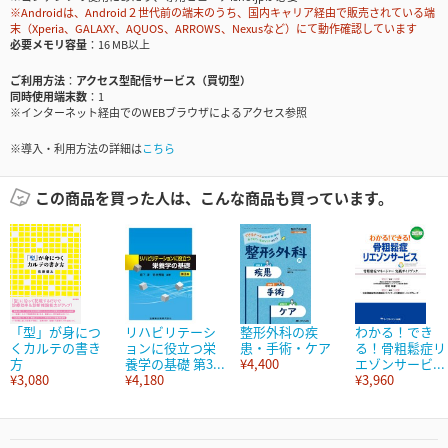
※Androidは、Android２世代前の端末のうち、国内キャリア経由で販売されている端
末（Xperia、GALAXY、AQUOS、ARROWS、Nexusなど）にて動作確認しています
必要メモリ容量
16 MB以上
ご利用方法
アクセス型配信サービス（買切型）
同時使用端末数
1
※インターネット経由でのWEBブラウザによるアクセス参照
※導入・利用方法の詳細は
こちら
この商品を買った人は、こんな商品も買っています。
「型」が身につ
リハビリテーシ
整形外科の疾
わかる！でき
くカルテの書き
ョンに役立つ栄
患・手術・ケア
る！骨粗鬆症リ
方
養学の基礎 第3...
¥4,400
エゾンサービ...
¥3,080
¥4,180
¥3,960