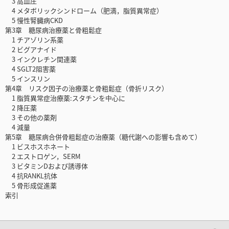
3 高血圧
4 メタボリックシンドローム（肥満，脂質異常症）
5 慢性腎臓病CKD
第3章 糖尿病治療薬と骨粗鬆症
1 チアゾリン系薬
2 ビグアナイド
3 インクレチン関連薬
4 SGLT2阻害薬
5 インスリン
第4章 リスク因子の治療薬と骨粗鬆症（骨折リスク）
1 脂質異常症治療薬:スタチンを中心に
2 降圧薬
3 その他の薬剤
4 減量
第5章 糖尿病合併骨粗鬆症の治療薬（糖代謝への影響も含めて）
1 ビスホスホネート
2 エストロゲン，SERM
3 ビタミンDおよび誘導体
4 抗RANKL抗体
5 骨形成促進薬
索引