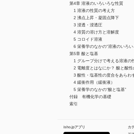
第4章 溶液のいろいろな性質
1 溶液の性質の考え方
2 沸点上昇・凝固点降下
3 浸透・浸透圧
4 溶質の溶け方と溶解度
5 コロイド溶液
6 栄養学のなかの“溶液のいろい
第5章 酸と塩基
1 グループ分けで考える溶液の
2 電離度とはなにか？ 酸と酸性
3 酸性・塩基性の度合をあらわす
4 緩衝作用（緩衝液）
5 栄養学のなかの“酸と塩基”
付録 有機化学の基礎
索引
isho.jpアプリ
カ