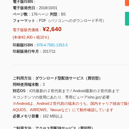
電子版ISBN
電子版発売日
2018/10/01
ページ数
176ページ
判型
B5
フォーマット
PDF（パソコンへのダウンロード不可）
¥2,640
電子版販売価格：
(本体¥2,400＋税10％)
印刷版ISBN
978-4-7581-1353-3
印刷版発行年月
2017/11
ご利用方法
ダウンロード型配信サービス（買切型）
同時使用端末数
3
対応OS
iOS最新の２世代前まで / Android最新の２世代前まで
※コンテンツの使用にあたり、専用ビューアisho.jpが必要
※Androidは、Android２世代前の端末のうち、国内キャリア経由で販
AQUOS、ARROWS、Nexusなど）にて動作確認しています
必要メモリ容量
162 MB以上
ご利用方法
アクセス型配信サービス（買切型）