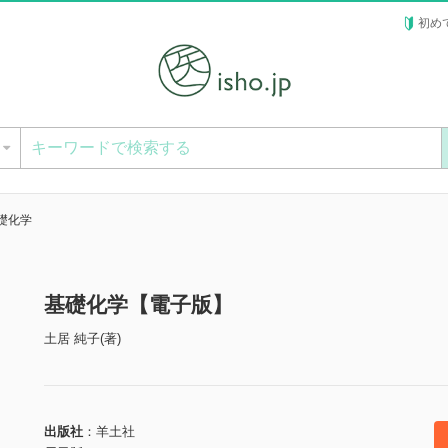
初め
ー
礎化学
基礎化学【電子版】
土居 純子(著)
出版社
羊土社