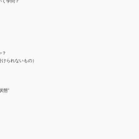
いく学問？
か？
分けられないもの）
状態”