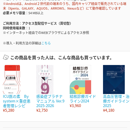
※Androidは、Android２世代前の端末のうち、国内キャリア経由で販売されている端
末（Xperia、GALAXY、AQUOS、ARROWS、Nexusなど）にて動作確認しています
必要メモリ容量
54 MB以上
ご利用方法
アクセス型配信サービス（買切型）
同時使用端末数
1
※インターネット経由でのWEBブラウザによるアクセス参照
※導入・利用方法の詳細は
こちら
この商品を買った人は、こんな商品も買っています。
ICU医の素 By
感染症プラチナ
結核診療ガイド
高血圧管理・治
system×重症患
マニュアル Ver.9
ライン2024
療ガイドライン
者管理レシピ
2025-2026
¥3,960
2025
¥5,280
¥2,750
¥4,180