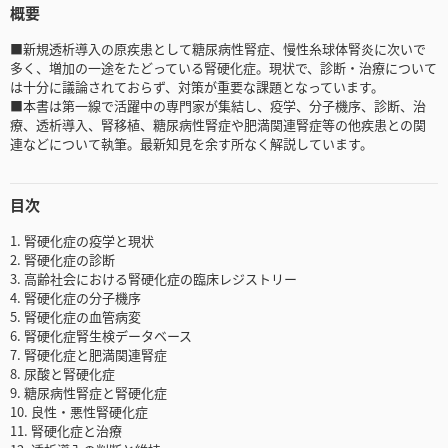
概要
■新規透析導入の原疾患として糖尿病性腎症、慢性糸球体腎炎に次いで
多く、増加の一途をたどっている腎硬化症。現状で、診断・治療について
は十分に議論されておらず、対策が重要な課題となっています。
■本書は第一線で活躍中の専門家が集結し、疫学、分子機序、診断、治
療、透析導入、腎移植、糖尿病性腎症や肥満関連腎症等の他疾患との関
連などについて執筆。最新知見を余す所なく解説しています。
目次
1. 腎硬化症の疫学と現状
2. 腎硬化症の診断
3. 高齢社会における腎硬化症の臨床レジストリー
4. 腎硬化症の分子機序
5. 腎硬化症の血管病変
6. 腎硬化症腎生検データベース
7. 腎硬化症と肥満関連腎症
8. 尿酸と腎硬化症
9. 糖尿病性腎症と腎硬化症
10. 良性・悪性腎硬化症
11. 腎硬化症と治療