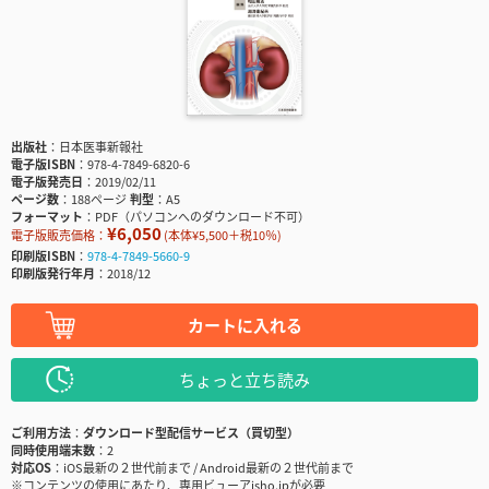
出版社
日本医事新報社
電子版ISBN
978-4-7849-6820-6
電子版発売日
2019/02/11
ページ数
188ページ
判型
A5
フォーマット
PDF（パソコンへのダウンロード不可）
¥6,050
電子版販売価格：
(本体¥5,500＋税10％)
印刷版ISBN
978-4-7849-5660-9
印刷版発行年月
2018/12
カートに入れる
ちょっと立ち読み
ご利用方法
ダウンロード型配信サービス（買切型）
同時使用端末数
2
対応OS
iOS最新の２世代前まで / Android最新の２世代前まで
※コンテンツの使用にあたり、専用ビューアisho.jpが必要