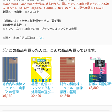
※Androidは、Android２世代前の端末のうち、国内キャリア経由で販売されている端
末（Xperia、GALAXY、AQUOS、ARROWS、Nexusなど）にて動作確認しています
必要メモリ容量
142 MB以上
ご利用方法
アクセス型配信サービス（買切型）
同時使用端末数
1
※インターネット経由でのWEBブラウザによるアクセス参照
※導入・利用方法の詳細は
こちら
この商品を買った人は、こんな商品も買っています。
総合内科病棟マ
褥瘡・創傷のド
総合内科病棟マ
脊椎の画像診断
ニュアル 疾患
レッシング材・
ニュアル 病棟
¥8,800
ごとの管理
外用薬の選び...
業務の基礎
¥6,160
¥2,420
¥4,840