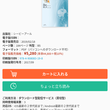
出版社
シービーアール
電子版ISBN
電子版発売日
2019/02/18
ページ数
184ページ
判型
B5
フォーマット
PDF（パソコンへのダウンロード不可）
¥5,280
電子版販売価格：
(本体¥4,800＋税10％)
印刷版ISBN
978-4-908083-19-8
印刷版発行年月
2017/09
カートに入れる
ちょっと立ち読み
ご利用方法
ダウンロード型配信サービス（買切型）
同時使用端末数
3
対応OS
iOS最新の２世代前まで / Android最新の２世代前まで
※コンテンツの使用にあたり、専用ビューアisho.jpが必要