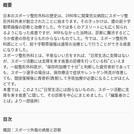
概要
日本のスポーツ整形外科の歴史は、1980年に関東労災病院にスポーツ整
形外科外来が創立されたことに始まります。そのきっかけは、膝の前十字
靭帯損傷の診断と治療でした。今では多くのアスリートにも広く知られ
るようになった疾患ですが、MRIもなかった当時は、診断に難渋するどこ
ろか疾患の存在すらもわからないものでした。今では、スポーツ整形外
科医にとって、前十字靭帯損傷は通常の治療として行うことができる疾患
になりました。
スポーツ整形外科とは、平易ないい方をすれば、“日常生活に支障はない
が、スポーツ活動には支障を来す疾患の診療を行っている科"といえま
す。一般整形外科医が、“保存的加療で十分"と判断した疲労骨折であって
も、スポーツ選手の場合は、保存療法で症状やレントゲン所見が改善し
ても、競技復帰後に再骨折(再発)して手術加療が必要になることがほとん
どです。
本書では、このように“日常生活には困らないものの、スポーツ活動に支
障を来す疾患"に関して、その診断を中心にまとめました。(「編集者のこ
とば」より一部抜粋)
目次
概説：スポーツ外傷の病態と診断