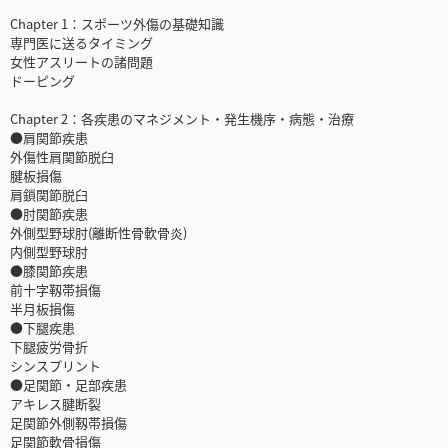
Chapter 1：スポーツ外傷の基礎知識
専門医に送るタイミング
女性アスリートの諸問題
ドーピング
Chapter 2：各疾患のマネジメント・発生機序・病態・治療
●肩関節疾患
外傷性肩関節脱臼
腱板損傷
肩鎖関節脱臼
●肘関節疾患
外側型野球肘(離断性骨軟骨炎)
内側型野球肘
●膝関節疾患
前十字靱帯損傷
半月板損傷
●下腿疾患
下腿疲労骨折
シンスプリント
●足関節・足部疾患
アキレス腱断裂
足関節外側靱帯損傷
足関節軟骨損傷