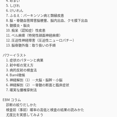
4. めまい
5. しびれ
6. けいれん
7. ふるえ：パーキンソン病と類縁疾患
8. 脳・脊髄血管障害脳梗塞、脳内出血、クモ膜下出血
9. 髄膜炎・脳炎
10. 痴呆（認知症）性疾患
11. ベル麻痺（特発性顔面神経麻痺）
12. 圧迫性神経障害（圧迫性ニューロパチー）
13. 脳脊髄外傷：取り扱いの手順
パワーイラスト
1. 症状のパターンと病巣
2. 射中枢の覚え方
3. 病的反射の検査法
4. Barré徴候
5. 神経解剖（1）―大脳・脳幹・小脳
6. 神経解剖（2）－脊髄の断面と臨床症状
7. 確実な腰椎穿刺法
EBM コラム
診断の絞りだしかた
検査前（事前）確率の高低と検査の結果の読みかた
尤度比を実感してみよう