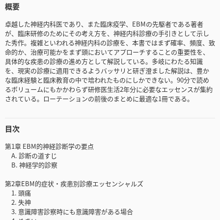
概要
卓越した神経内科医であり、また臨床疫学、EBMの先駆者である著者
が、臨床研修のためにその考え方を、神経内科診療の手引きとして示し
た秀作。複雑といわれる神経内科の診療を、本書ではまず確率、頻度、致
命的か、治療可能かをまず頭においてアプローチすることの重要性を、
具体的な疾患の診療の進め方として解説している。多岐にわたる知識
を、現実の診療に適用できるようバッサリと研ぎ澄ました解説は、豊か
な臨床経験と臨床教育の中で培われたものにしかできない。90分で読め
るボリュームにもかかわらず研修医生活2年分に必要なエッセンスが集約
されている。ローテーションの前後のまとめに最適な1冊である。
目次
第1章 EBM的神経診断学の要点
A. 診断の道すじ
B. 神経学的診察
第2章EBM的症状・疾患別診療エッセンシャルズ
1. 頭痛
2. 失神
3. 意識障害診察時にも意識障害がある場合