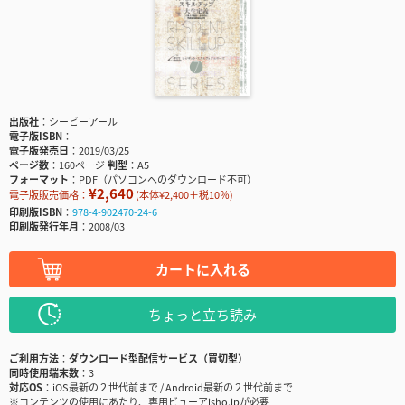
出版社
シービーアール
電子版ISBN
電子版発売日
2019/03/25
ページ数
160ページ
判型
A5
フォーマット
PDF（パソコンへのダウンロード不可）
¥2,640
電子版販売価格：
(本体¥2,400＋税10％)
印刷版ISBN
978-4-902470-24-6
印刷版発行年月
2008/03
カートに入れる
ちょっと立ち読み
ご利用方法
ダウンロード型配信サービス（買切型）
同時使用端末数
3
対応OS
iOS最新の２世代前まで / Android最新の２世代前まで
※コンテンツの使用にあたり、専用ビューアisho.jpが必要