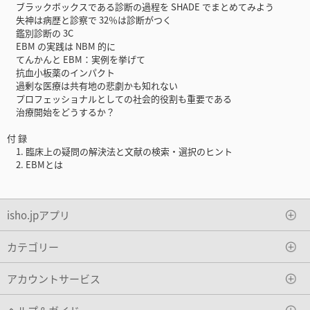
ブラックボックスである診断の過程を SHADE でまとめてみよう
失神は病歴と診察で 32％は診断がつく
鑑別診断の 3C
EBM の実践は NBM 的に
てんかんと EBM：実例を挙げて
抗血小板薬のインパクト
過剰な医療は共有地の悲劇かも知れない
プロフェッショナルとしての社会的役割も重要である
治療開始をどうするか？
付 録
1. 臨床上の疑問の解決法と文献の検索・選択のヒント
2. EBMとは
isho.jpアプリ
カテゴリー
アカウントサービス