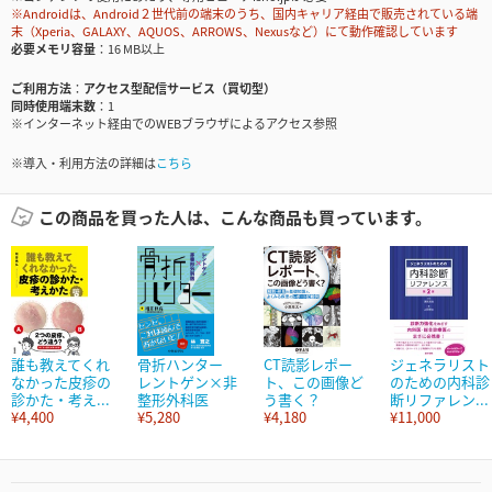
※Androidは、Android２世代前の端末のうち、国内キャリア経由で販売されている端
末（Xperia、GALAXY、AQUOS、ARROWS、Nexusなど）にて動作確認しています
必要メモリ容量
16 MB以上
ご利用方法
アクセス型配信サービス（買切型）
同時使用端末数
1
※インターネット経由でのWEBブラウザによるアクセス参照
※導入・利用方法の詳細は
こちら
この商品を買った人は、こんな商品も買っています。
誰も教えてくれ
骨折ハンター
CT読影レポー
ジェネラリスト
なかった皮疹の
レントゲン×非
ト、この画像ど
のための内科診
診かた・考え...
整形外科医
う書く？
断リファレン...
¥4,400
¥5,280
¥4,180
¥11,000