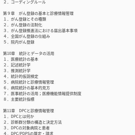
２．コーディングルール
第９章 がん登録の基本と診療情報管理
１．がん登録とその種類
２．がん登録の法制化
３．がん登録推進法における届出基本事項
４．全国がん登録の仕組み
５．院内がん登録
第10章 統計とデータの活用
１．医療統計の基本
２．記述統計学
３．推測統計学
４．統計的仮説検定
５．病院統計と診療情報管理
６．病院統計の基本的見方
７．医事統計の活用；医療機能情報提供制度
８．主要統計指標
第11章 DPCと診療情報管理
１．DPCとは何か
２．診断群分類の構造と決定方法
３．DPCの対象病院と患者
４．DPC/PDPSの算定・請求