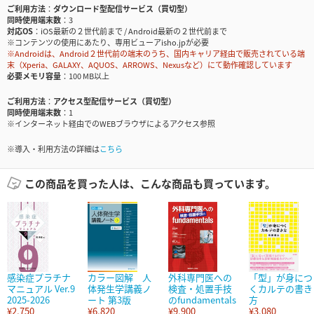
ご利用方法
ダウンロード型配信サービス（買切型）
同時使用端末数
3
対応OS
iOS最新の２世代前まで / Android最新の２世代前まで
※コンテンツの使用にあたり、専用ビューアisho.jpが必要
※Androidは、Android２世代前の端末のうち、国内キャリア経由で販売されている端
末（Xperia、GALAXY、AQUOS、ARROWS、Nexusなど）にて動作確認しています
必要メモリ容量
100 MB以上
ご利用方法
アクセス型配信サービス（買切型）
同時使用端末数
1
※インターネット経由でのWEBブラウザによるアクセス参照
※導入・利用方法の詳細は
こちら
この商品を買った人は、こんな商品も買っています。
感染症プラチナ
カラー図解 人
外科専門医への
「型」が身につ
マニュアル Ver.9
体発生学講義ノ
検査・処置手技
くカルテの書き
2025-2026
ート 第3版
のfundamentals
方
¥2,750
¥6,820
¥9,900
¥3,080