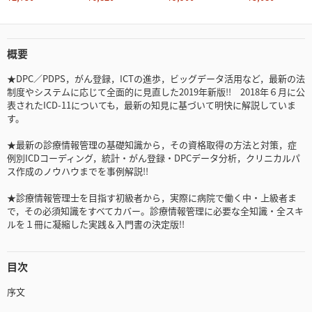
概要
★DPC／PDPS，がん登録，ICTの進歩，ビッグデータ活用など，最新の法
制度やシステムに応じて全面的に見直した2019年新版!! 2018年６月に公
表されたICD-11についても，最新の知見に基づいて明快に解説していま
す。
★最新の診療情報管理の基礎知識から，その資格取得の方法と対策，症
例別ICDコーディング，統計・がん登録・DPCデータ分析，クリニカルパ
ス作成のノウハウまでを事例解説!!
★診療情報管理士を目指す初級者から，実際に病院で働く中・上級者ま
で，その必須知識をすべてカバー。診療情報管理に必要な全知識・全スキ
ルを１冊に凝縮した実践＆入門書の決定版!!
目次
序文