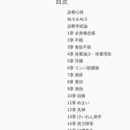
目次
診察心得
BLS & ALS
診断学総論
1章 全身倦怠感
2章 不眠
3章 食欲不振
4章 体重減少・体重増加
5章 浮腫
6章 リンパ節腫脹
7章 発疹
8章 黄疸
9章 発熱
10章 頭痛
11章 めまい
12章 失神
13章 けいれん発作
14章 視力障害