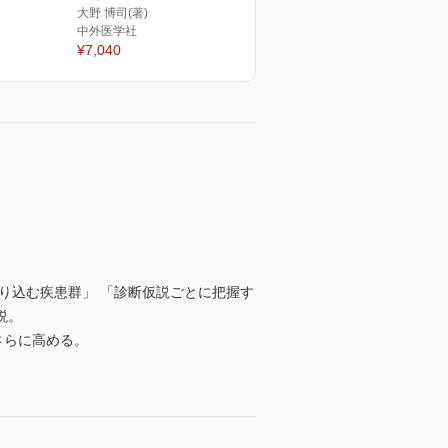
大野 博司(著)
中外医学社
¥7,040
り込む疾患群」 「診断仮説ごとに把握す
説。
をさらに高める。