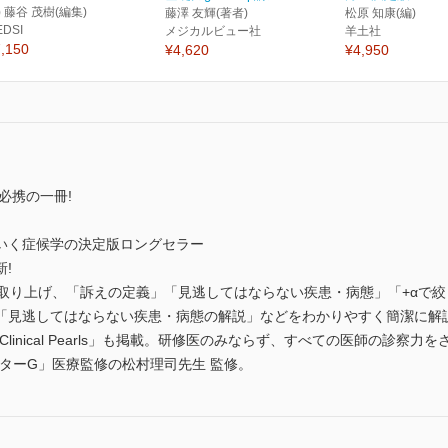
) 藤谷 茂樹(編集)
藤澤 友輝(著者)
松原 知康(編)
EDSI
メジカルビュー社
羊土社
,150
¥4,620
¥4,950
必携の一冊!
いく症候学の決定版ロングセラー
!
取り上げ、「訴えの定義」「見逃してはならない疾患・病態」「+αで絞
「見逃してはならない疾患・病態の解説」などをわかりやすく簡潔に解
「Clinical Pearls」も掲載。研修医のみならず、すべての医師の診察力
クターG」医療監修の松村理司先生 監修。