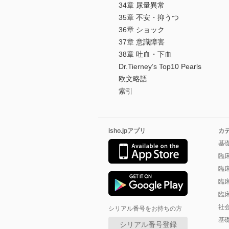
34章 尿量異常
35章 不安・抑うつ
36章 ショック
37章 意識障害
38章 吐血・下血
Dr.Tierney’s Top10 Pearls
欧文略語
索引
isho.jpアプリ
カ
基
臨
臨
臨
臨
社
シリアル番号をお持ちの方
基
シリアル番号登録