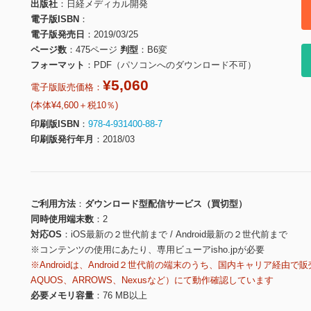
出版社
日経メディカル開発
電子版ISBN
電子版発売日
2019/03/25
ページ数
475ページ
判型
B6変
フォーマット
PDF（パソコンへのダウンロード不可）
¥5,060
電子版販売価格：
(本体¥4,600＋税10％)
印刷版ISBN
978-4-931400-88-7
印刷版発行年月
2018/03
ご利用方法
ダウンロード型配信サービス（買切型）
同時使用端末数
2
対応OS
iOS最新の２世代前まで / Android最新の２世代前まで
※コンテンツの使用にあたり、専用ビューアisho.jpが必要
※Androidは、Android２世代前の端末のうち、国内キャリア経由で販
AQUOS、ARROWS、Nexusなど）にて動作確認しています
必要メモリ容量
76 MB以上