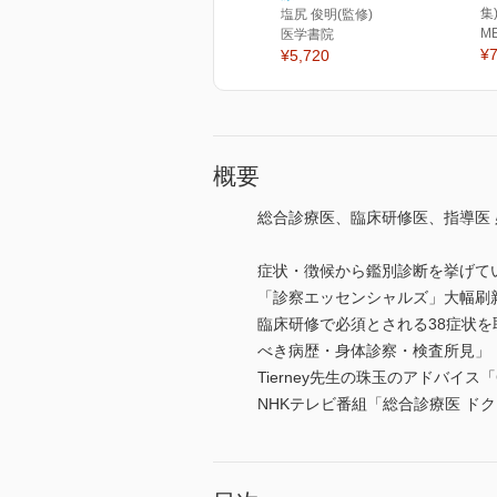
集
塩尻 俊明(監修)
M
医学書院
¥7
¥5,720
概要
総合診療医、臨床研修医、指導医 
症状・徴候から鑑別診断を挙げて
「診察エッセンシャルズ」大幅刷新
臨床研修で必須とされる38症状を
べき病歴・身体診察・検査所見」
Tierney先生の珠玉のアドバイス
NHKテレビ番組「総合診療医 ド