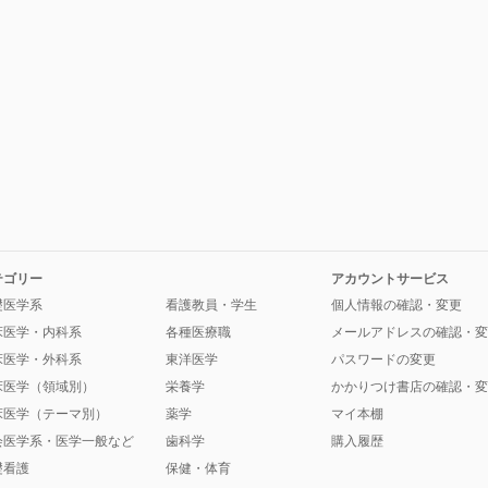
テゴリー
アカウントサービス
礎医学系
看護教員・学生
個人情報の確認・変更
床医学・内科系
各種医療職
メールアドレスの確認・変
床医学・外科系
東洋医学
パスワードの変更
床医学（領域別）
栄養学
かかりつけ書店の確認・変
床医学（テーマ別）
薬学
マイ本棚
会医学系・医学一般など
歯科学
購入履歴
礎看護
保健・体育