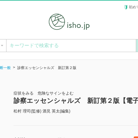
初め
ー
断一般
診察エッセンシャルズ 新訂第２版
症状をみる 危険なサインをよむ
診察エッセンシャルズ 新訂第２版【電
松村 理司(監修) 酒見 英太(編集)