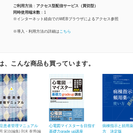
ご利用方法
アクセス型配信サービス（買切型）
同時使用端末数
1
※インターネット経由でのWEBブラウザによるアクセス参照
※導入・利用方法の詳細は
こちら
は、こんな商品も買っています。
症患者管理マニュアル
心電図マイスターを目指す
病棟指示と頻用
岡 栄治(編集) 則末 泰博(編
基礎力grade up講座
方 決定版