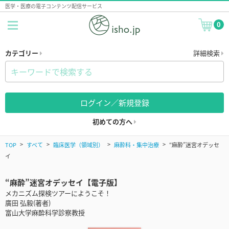
医学・医療の電子コンテンツ配信サービス
0
カテゴリー
詳細検索
ログイン／新規登録
初めての方へ
TOP
すべて
臨床医学（領域別）
麻酔科・集中治療
“麻酔”迷宮オデッセ
イ
“麻酔”迷宮オデッセイ【電子版】
メカニズム探検ツアーにようこそ！
廣田 弘毅(著者)
富山大学麻酔科学診察教授