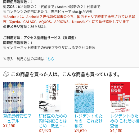
同時使用端末数
2
対応OS
iOS最新の２世代前まで / Android最新の２世代前まで
※コンテンツの使用にあたり、専用ビューアisho.jpが必要
※Androidは、Android２世代前の端末のうち、国内キャリア経由で販売されている端
末（Xperia、GALAXY、AQUOS、ARROWS、Nexusなど）にて動作確認しています
必要メモリ容量
36 MB以上
ご利用方法
アクセス型配信サービス（買切型）
同時使用端末数
1
※インターネット経由でのWEBブラウザによるアクセス参照
※導入・利用方法の詳細は
こちら
この商品を買った人は、こんな商品も買っています。
重症患者管理マ
研修医のための
レジデントのた
レジデントのた
ニュアル
内科診療ことは
めの これだけ
めの これだけ
¥7,150
じめ 救急・...
輸液
査値
¥7,920
¥4,620
¥4,180