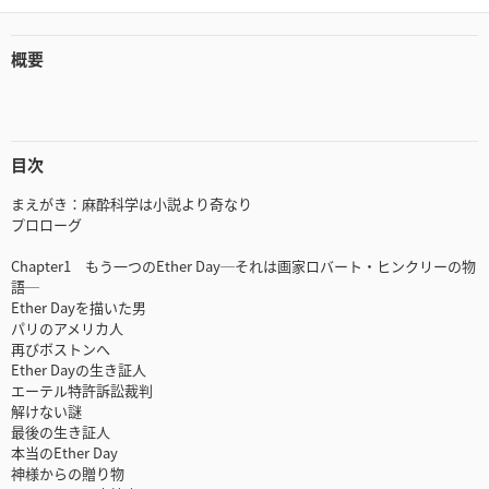
概要
目次
まえがき：麻酔科学は小説より奇なり
プロローグ
Chapter1 もう一つのEther Day─それは画家ロバート・ヒンクリーの物
語─
Ether Dayを描いた男
パリのアメリカ人
再びボストンへ
Ether Dayの生き証人
エーテル特許訴訟裁判
解けない謎
最後の生き証人
本当のEther Day
神様からの贈り物