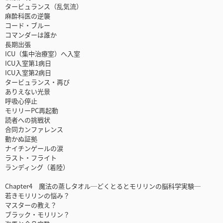
タービュランス（乱気流）
麻酔科医の逆襲
コード・ブルー
コマンダーは誰か
長期出張
ICU（集中治療室）へ入室
ICU入室第1病日
ICU入室第2病日
タービュランス・再び
ありえない光景
呼吸心停止
モリリーPC再起動
読者への挑戦状
合同カンファレンス
動かぬ証拠
ナイチンゲールの涙
ラスト・フライト
ランディング（着陸）
Chapter4 魔法の蒸しタオル─どくとるとモリリンの脳科学実験─
若きモリリンの悩み？
マスターの教え？
ブラック・モリリン？