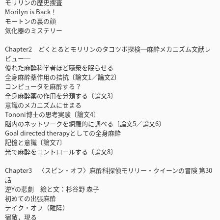
モリリンの歴史捜査
Morilyn is Back！
モートンの裏の顔
気化器のミステリー
Chapter2 どくとるとモリリンのタコツボ探検─麻酔メカニズム文献レ
ビュー─
優れた麻酔科学者ほど聴衆を眠らせる
全身麻酔薬作用の拮抗〔論文1／論文2〕
コンピュータを麻酔する？
全身麻酔薬の作用を分類する〔論文3〕
意識のメカニズムにせまる
Tononi博士の思考実験〔論文4〕
脳内のネットワークを網羅的に調べる〔論文5／論文6〕
Goal directed therapyとしての全身麻酔
記憶と意識〔論文7〕
光で麻酔をコントロールする〔論文8〕
Chapter3 〈スピン・オフ〉麻酔科探偵モリリー・クイーンの冒険 第30
話
逆Yの悲劇 絵と文：杉谷野 森子
初めての出張麻酔
テイク・オフ（離陸）
宿敵，現る