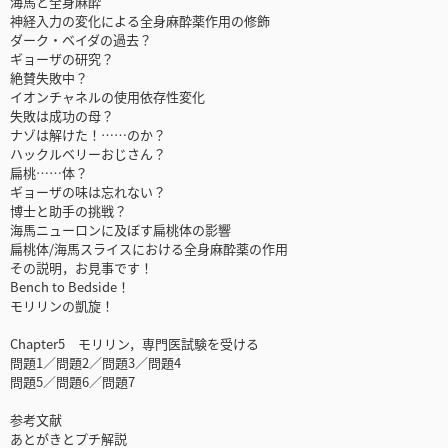
海馬と全身麻酔
神経入力の変化による全身麻酔薬作用の修飾
ダーク・ベイダの過去？
ギョーザの研究？
絶賛失敗中？
イオンチャネルの使用依存性変化
失敗は成功の母？
ナゾは解けた！……のか？
ハックルベリーおじさん？
扁桃……体？
ギョーザの味は忘れない？
博士と助手の挑戦？
海馬ニューロンに及ぼす扁桃体の影響
扁桃体/海馬スライスにおける全身麻酔薬の作用
その説明，お見事です！
Bench to Bedside！
モリリンの凱旋！
Chapter5 モリリン，専門医試験を受ける
問題1／問題2／問題3／問題4
問題5／問題6／問題7
参考文献
あとがきとプチ解説