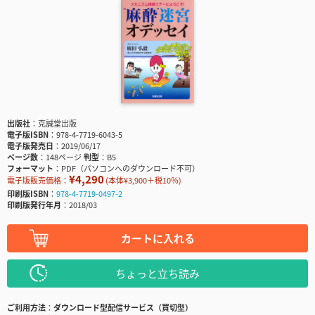
出版社
克誠堂出版
電子版ISBN
978-4-7719-6043-5
電子版発売日
2019/06/17
ページ数
148ページ
判型
B5
フォーマット
PDF（パソコンへのダウンロード不可）
¥4,290
電子版販売価格：
(本体¥3,900＋税10％)
印刷版ISBN
978-4-7719-0497-2
印刷版発行年月
2018/03
カートに入れる
ちょっと立ち読み
ご利用方法
ダウンロード型配信サービス（買切型）