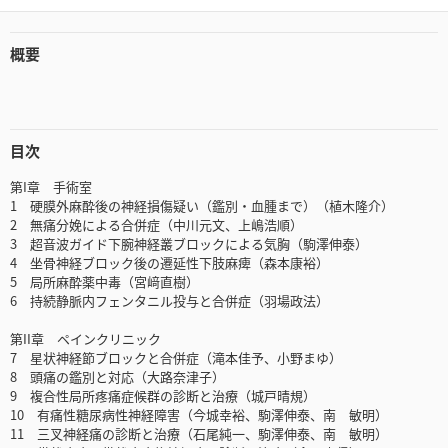
概要
目次
第I章 手術室
1 硬膜外麻酔後の神経損傷疑い（鑑別・血腫まで）（植木隆介）
2 無痛分娩による合併症（中川元文、上嶋浩順）
3 超音波ガイド下腕神経叢ブロックによる気胸（駒澤伸泰）
4 坐骨神経ブロック後の遷延性下肢麻痺（森本康裕）
5 局所麻酔薬中毒（宮﨑直樹）
6 持続静脈内フェンタニル投与と合併症（羽場政法）
第II章 ペインクリニック
7 星状神経節ブロックと合併症（滝本佳予、小野まゆ）
8 頭痛の鑑別と対応（大路奈津子）
9 複合性局所疼痛症候群の診断と治療（城戸晴規）
10 有痛性糖尿病性神経障害（今城幸裕、駒澤伸泰、南 敏明）
11 三叉神経痛の診断と治療（石尾純一、駒澤伸泰、南 敏明）