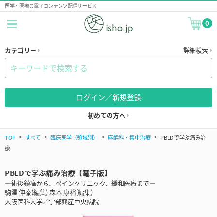
医学・医療の電子コンテンツ配信サービス
0
カテゴリー
詳細検索
ログイン／新規登録
初めての方へ
TOP
すべて
臨床医学（領域別）
麻酔科・集中治療
PBLDで学ぶ痛み治
療
PBLDで学ぶ痛み治療【電子版】
―術後鎮痛から、ペインクリニック、緩和医療まで―
駒澤 伸泰(編集) 森本 康裕(編集)
大阪医科大学／宇部興産中央病院