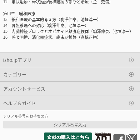
12 帯状疱疹・帯状疱疹後神経痛の診断と治療（金 史信）
第III章 緩和医療
13 緩和医療の基本的考え方（駒澤伸泰、池垣淳一）
14 骨転移痛への対応（駒澤伸泰、池垣淳一）
15 内臓神経ブロックとオピオイド離脱症候群（駒澤伸泰、池垣淳一）
16 呼吸困難、消化器症状、終末期鎮静（髙橋正裕）
isho.jpアプリ
カテゴリー
アカウントサービス
ヘルプ＆ガイド
シリアル番号をお持ちの方
シリアル番号入力