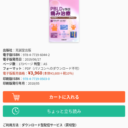
出版社
克誠堂出版
電子版ISBN
978-4-7719-6044-2
電子版発売日
2019/06/17
ページ数
173ページ
判型
A5
フォーマット
PDF（パソコンへのダウンロード不可）
¥3,960
電子版販売価格：
(本体¥3,600＋税10％)
印刷版ISBN
978-4-7719-0503-0
印刷版発行年月
2018/05
カートに入れる
ちょっと立ち読み
ご利用方法
ダウンロード型配信サービス（買切型）