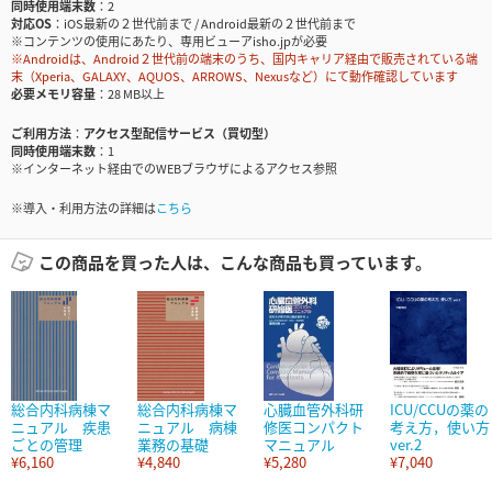
同時使用端末数
2
対応OS
iOS最新の２世代前まで / Android最新の２世代前まで
※コンテンツの使用にあたり、専用ビューアisho.jpが必要
※Androidは、Android２世代前の端末のうち、国内キャリア経由で販売されている端
末（Xperia、GALAXY、AQUOS、ARROWS、Nexusなど）にて動作確認しています
必要メモリ容量
28 MB以上
ご利用方法
アクセス型配信サービス（買切型）
同時使用端末数
1
※インターネット経由でのWEBブラウザによるアクセス参照
※導入・利用方法の詳細は
こちら
この商品を買った人は、こんな商品も買っています。
総合内科病棟マ
総合内科病棟マ
心臓血管外科研
ICU/CCUの薬の
ニュアル 疾患
ニュアル 病棟
修医コンパクト
考え方，使い方
ごとの管理
業務の基礎
マニュアル
ver.2
¥6,160
¥4,840
¥5,280
¥7,040