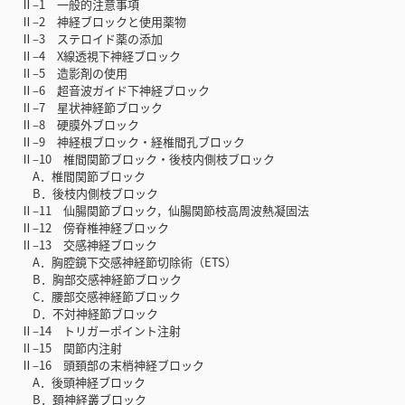
Ⅱ‒1 一般的注意事項
Ⅱ‒2 神経ブロックと使用薬物
Ⅱ‒3 ステロイド薬の添加
Ⅱ‒4 X線透視下神経ブロック
Ⅱ‒5 造影剤の使用
Ⅱ‒6 超音波ガイド下神経ブロック
Ⅱ‒7 星状神経節ブロック
Ⅱ‒8 硬膜外ブロック
Ⅱ‒9 神経根ブロック・経椎間孔ブロック
Ⅱ‒10 椎間関節ブロック・後枝内側枝ブロック
A．椎間関節ブロック
B．後枝内側枝ブロック
Ⅱ‒11 仙腸関節ブロック，仙腸関節枝高周波熱凝固法
Ⅱ‒12 傍脊椎神経ブロック
Ⅱ‒13 交感神経ブロック
A．胸腔鏡下交感神経節切除術（ETS）
B．胸部交感神経節ブロック
C．腰部交感神経節ブロック
D．不対神経節ブロック
Ⅱ‒14 トリガーポイント注射
Ⅱ‒15 関節内注射
Ⅱ‒16 頭頚部の末梢神経ブロック
A．後頭神経ブロック
B．頚神経叢ブロック