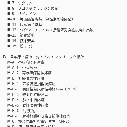
Ⅲ‒7 ケタミン
Ⅲ‒8 プロスタグランジン製剤
Ⅲ‒9 リドカイン
Ⅲ‒10 片頭痛治療薬（急性期の治療薬）
Ⅲ‒11 片頭痛予防薬
Ⅲ‒12 ワクシニアウイルス接種家兎炎症皮膚抽出液
Ⅲ‒13 筋弛緩薬
Ⅲ‒14 抗不安薬
Ⅲ‒15 漢 方 薬
Ⅳ．各疾患・痛みに対するペインクリニック指針
Ⅳ‒A 帯状疱疹関連痛
Ⅳ‒A‒1 帯状疱疹
Ⅳ‒A‒2 帯状疱疹後神経痛
Ⅳ‒B 神経障害性疼痛
Ⅳ‒B‒1 末梢神経損傷後疼痛
Ⅳ‒B‒2 有痛性糖尿病性神経障害（PDPN）
Ⅳ‒B‒3 絞扼性神経障害
Ⅳ‒B‒4 脳卒中後疼痛
Ⅳ‒B‒5 脊髄障害性疼痛
Ⅳ‒B‒6 幻 肢 痛
Ⅳ‒B‒7 腕神経叢引き抜き損傷後疼痛
Ⅳ‒C 複合性局所疼痛症候群（CRPS）
Ⅳ‒D 筋・筋膜性疼痛症候群