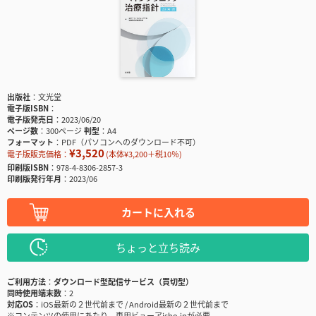
出版社
文光堂
電子版ISBN
電子版発売日
2023/06/20
ページ数
300ページ
判型
A4
フォーマット
PDF（パソコンへのダウンロード不可）
¥3,520
電子版販売価格：
(本体¥3,200＋税10％)
印刷版ISBN
978-4-8306-2857-3
印刷版発行年月
2023/06
カートに入れる
ちょっと立ち読み
ご利用方法
ダウンロード型配信サービス（買切型）
同時使用端末数
2
対応OS
iOS最新の２世代前まで / Android最新の２世代前まで
※コンテンツの使用にあたり、専用ビューアisho.jpが必要