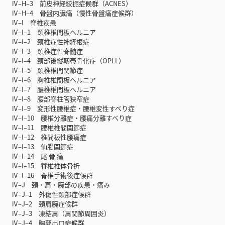
Ⅳ‒H‒3 前皮神経絞扼症候群（ACNES）
Ⅳ‒H‒4 骨盤内臓痛（慢性骨盤痛症候群）
Ⅳ‒I 脊椎疾患
Ⅳ‒I‒1 頚椎椎間板ヘルニア
Ⅳ‒I‒2 頚椎症性神経根症
Ⅳ‒I‒3 頚椎症性脊髄症
Ⅳ‒I‒4 頚部後縦靭帯骨化症（OPLL）
Ⅳ‒I‒5 頚椎椎間関節症
Ⅳ‒I‒6 胸椎椎間板ヘルニア
Ⅳ‒I‒7 腰椎椎間板ヘルニア
Ⅳ‒I‒8 腰部脊柱管狭窄症
Ⅳ‒I‒9 変形性腰椎症・腰椎変性すべり症
Ⅳ‒I‒10 腰椎分離症・腰痛分離すべり症
Ⅳ‒I‒11 腰椎椎間関節症
Ⅳ‒I‒12 椎間板性腰痛症
Ⅳ‒I‒13 仙腸関節症
Ⅳ‒I‒14 尾 骨 痛
Ⅳ‒I‒15 脊椎椎体骨折
Ⅳ‒I‒16 脊椎手術後症候群
Ⅳ‒J 頚・肩・腕部の疾患・痛み
Ⅳ‒J‒1 外傷性頚部症候群
Ⅳ‒J‒2 頚肩腕症候群
Ⅳ‒J‒3 凍結肩（肩関節周囲炎）
Ⅳ‒J‒4 胸郭出口症候群