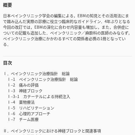
概要
日本ペインクリニック学会の編集による，EBMの知見とその活用法にま
で踏み込んだ実際の診療に役立つ臨床的なガイドライン．4年ぶりとなる
今回の改訂では，EBMの深化に合わせ内容量も増加し，また，合併症に
ついての記載も追加した．ペインクリニック／麻酔科の医師のみならず，
ペインクリニック治療にかかわるすべての関係者必携の1冊となってい
る．
目次
Ⅰ．ペインクリニック治療指針 総論
Ⅰ‒1 ペインクリニック治療指針 総論
Ⅰ‒2 痛みの評価
Ⅰ‒3 神経ブロック
Ⅰ‒3‒1 カテーテルによる持続注入
Ⅰ‒4 薬物療法
Ⅰ‒5 リハビリテーション
Ⅰ‒6 心理的アプローチ
Ⅰ‒7 チーム医療
Ⅱ．ペインクリニックにおける神経ブロックと関連事項