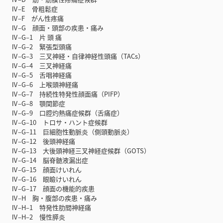
Ⅳ‒E 骨粗鬆症
Ⅳ‒F がん性疼痛
Ⅳ‒G 顔面・頭部の疾患・痛み
Ⅳ‒G‒1 片 頭 痛
Ⅳ‒G‒2 緊張型頭痛
Ⅳ‒G‒3 三叉神経・自律神経性頭痛（TACs）
Ⅳ‒G‒4 三叉神経痛
Ⅳ‒G‒5 舌咽神経痛
Ⅳ‒G‒6 上喉頭神経痛
Ⅳ‒G‒7 持続性特発性顔面痛（PIFP）
Ⅳ‒G‒8 顎関節症
Ⅳ‒G‒9 口腔灼熱痛症候群（舌痛症）
Ⅳ‒G‒10 トロサ・ハント症候群
Ⅳ‒G‒11 巨細胞性動脈炎（側頭動脈炎）
Ⅳ‒G‒12 後頭神経痛
Ⅳ‒G‒13 大後頭神経三叉神経症候群（GOTS）
Ⅳ‒G‒14 脳脊髄液漏出症
Ⅳ‒G‒15 顔面けいれん
Ⅳ‒G‒16 眼瞼けいれん
Ⅳ‒G‒17 顔面の機能的疾患
Ⅳ‒H 胸・腹部の疾患・痛み
Ⅳ‒H‒1 特発性肋間神経痛
Ⅳ‒H‒2 慢性膵炎