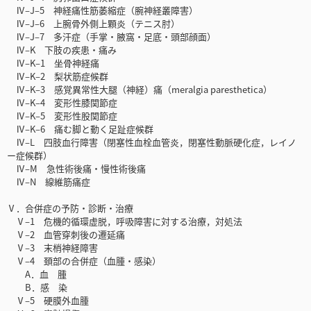
Ⅳ‒J‒5 神経痛性筋萎縮症（腕神経叢障害）
Ⅳ‒J‒6 上腕骨外側上顆炎（テニス肘）
Ⅳ‒J‒7 多汗症（手掌・腋窩・足底・頭部顔面）
Ⅳ‒K 下肢の疾患・痛み
Ⅳ‒K‒1 坐骨神経痛
Ⅳ‒K‒2 梨状筋症候群
Ⅳ‒K‒3 感覚異常性大腿（神経）痛（meralgia paresthetica）
Ⅳ‒K‒4 変形性膝関節症
Ⅳ‒K‒5 変形性股関節症
Ⅳ‒K‒6 痛む脚と動く足趾症候群
Ⅳ‒L 四肢血行障害（閉塞性血栓血管炎，閉塞性動脈硬化症，レイノ
ー症候群）
Ⅳ‒M 急性術後痛・慢性術後痛
Ⅳ‒N 線維筋痛症
Ⅴ．合併症の予防・診断・治療
Ⅴ‒1 危機的循環虚脱，呼吸障害に対する治療，対処法
Ⅴ‒2 血管穿刺後の遷延痛
Ⅴ‒3 末梢神経障害
Ⅴ‒4 頚部の合併症（血腫・感染）
A．血 腫
B．感 染
Ⅴ‒5 硬膜外血腫