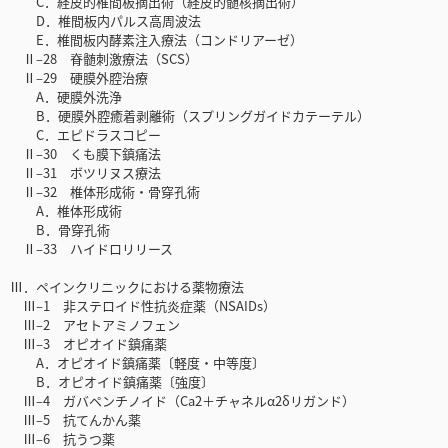
C．経皮的椎間板摘出術（経皮的髄核摘出術）
D．椎間板内パルス高周波法
E．椎間板内酵素注入療法（コンドリアーゼ）
Ⅱ‒28 脊髄刺激療法（SCS）
Ⅱ‒29 硬膜外腔治療
A．硬膜外洗浄
B．硬膜外腔癒着剥離術（スプリングガイドカテーテル）
C．エピドラスコピー
Ⅱ‒30 くも膜下鎮痛法
Ⅱ‒31 ボツリヌス療法
Ⅱ‒32 椎体形成術・骨穿孔術
A．椎体形成術
B．骨穿孔術
Ⅱ‒33 ハイドロリリース
Ⅲ．ペインクリニックにおける薬物療法
Ⅲ‒1 非ステロイド性抗炎症薬（NSAIDs）
Ⅲ‒2 アセトアミノフェン
Ⅲ‒3 オピオイド鎮痛薬
A．オピオイド鎮痛薬〔軽度・中等度〕
B．オピオイド鎮痛薬〔強度〕
Ⅲ‒4 ガバペンチノイド（Ca2＋チャネルα2δリガンド）
Ⅲ‒5 抗てんかん薬
Ⅲ‒6 抗うつ薬