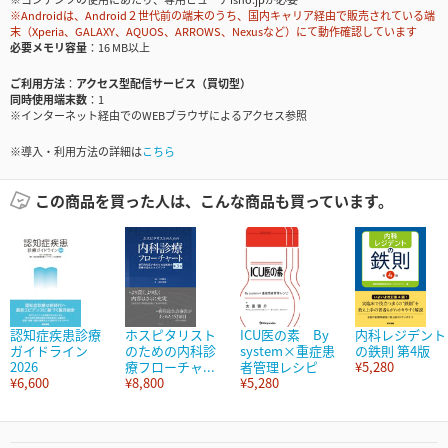
※Androidは、Android２世代前の端末のうち、国内キャリア経由で販売されている端
末（Xperia、GALAXY、AQUOS、ARROWS、Nexusなど）にて動作確認しています
必要メモリ容量
16 MB以上
ご利用方法
アクセス型配信サービス（買切型）
同時使用端末数
1
※インターネット経由でのWEBブラウザによるアクセス参照
※導入・利用方法の詳細は
こちら
この商品を買った人は、こんな商品も買っています。
認知症疾患診療
ホスピタリスト
ICU医の素 By
内科レジデント
ガイドライン
のための内科診
system×重症患
の鉄則 第4版
2026
療フローチャ...
者管理レシピ
¥5,280
¥6,600
¥8,800
¥5,280