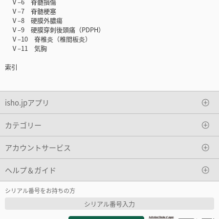
Ⅴ‒6 脊髄損傷
Ⅴ‒7 脊髄梗塞
Ⅴ‒8 硬膜外膿瘍
Ⅴ‒9 硬膜穿刺後頭痛（PDPH）
Ⅴ‒10 脊椎炎（椎間板炎）
Ⅴ‒11 気胸
索引
isho.jpアプリ
カテゴリー
アカウントサービス
ヘルプ＆ガイド
シリアル番号をお持ちの方
シリアル番号入力