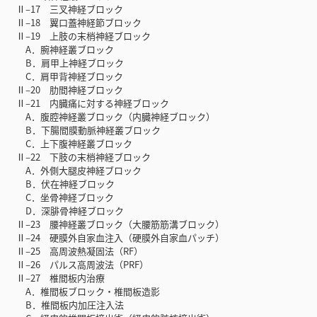
Ⅱ‒17 三叉神経ブロック
Ⅱ‒18 翼口蓋神経節ブロック
Ⅱ‒19 上肢の末梢神経ブロック
A．腕神経叢ブロック
B．肩甲上神経ブロック
C．肩甲背神経ブロック
Ⅱ‒20 肋間神経ブロック
Ⅱ‒21 内臓痛に対する神経ブロック
A．腹腔神経叢ブロック（内臓神経ブロック）
B．下腸間膜動脈神経叢ブロック
C．上下腹神経叢ブロック
Ⅱ‒22 下肢の末梢神経ブロック
A．外側大腿皮神経ブロック
B．伏在神経ブロック
C．坐骨神経ブロック
D．深腓骨神経ブロック
Ⅱ‒23 腰神経叢ブロック（大腰筋筋溝ブロック）
Ⅱ‒24 硬膜外自家血注入（硬膜外自家血パッチ）
Ⅱ‒25 高周波熱凝固法（RF）
Ⅱ‒26 パルス高周波法（PRF）
Ⅱ‒27 椎間板内治療
A．椎間板ブロック・椎間板造影
B．椎間板内加圧注入法