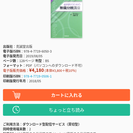
出版社
克誠堂出版
電子版ISBN
978-4-7719-6050-3
電子版発売日
2019/08/05
ページ数
128ページ
判型
B5
フォーマット
PDF（パソコンへのダウンロード不可）
¥4,180
電子版販売価格：
(本体¥3,800＋税10％)
印刷版ISBN
978-4-7719-0506-1
印刷版発行年月
2018/05
カートに入れる
ちょっと立ち読み
ご利用方法
ダウンロード型配信サービス（買切型）
同時使用端末数
2