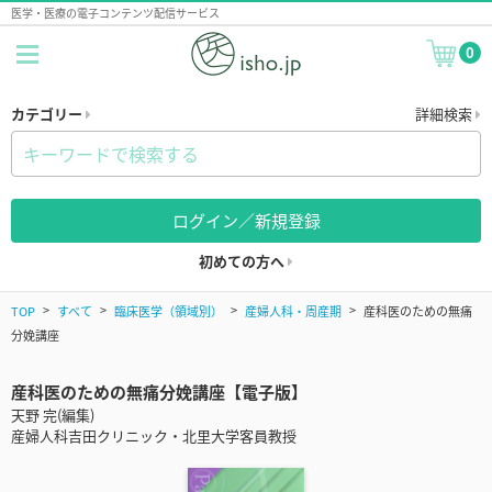
医学・医療の電子コンテンツ配信サービス
0
カテゴリー
詳細検索
ログイン／新規登録
初めての方へ
TOP
すべて
臨床医学（領域別）
産婦人科・周産期
産科医のための無痛
分娩講座
産科医のための無痛分娩講座【電子版】
天野 完(編集)
産婦人科吉田クリニック・北里大学客員教授