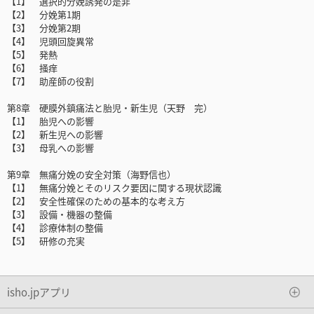
【1】 選択的分娩誘発の是非
【2】 分娩第1期
【3】 分娩第2期
【4】 児頭回旋異常
【5】 発熱
【6】 掻痒
【7】 助産師の役割
第8章 硬膜外鎮痛法と胎児・新生児（天野 完）
【1】 胎児への影響
【2】 新生児への影響
【3】 母乳への影響
第9章 無痛分娩の安全対策（海野信也）
【1】 無痛分娩とそのリスク要因に関する現状認識
【2】 安全性確保のための基本的な考え方
【3】 設備・機器の整備
【4】 診療体制の整備
【5】 研修の充実
isho.jpアプリ