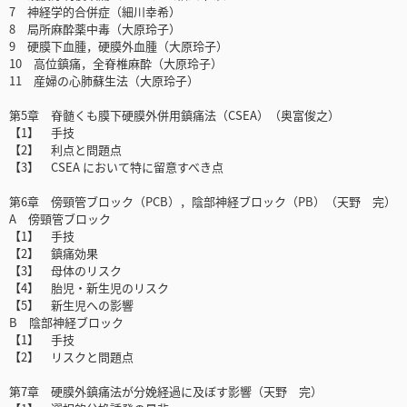
7 神経学的合併症（細川幸希）
8 局所麻酔薬中毒（大原玲子）
9 硬膜下血腫，硬膜外血腫（大原玲子）
10 高位鎮痛，全脊椎麻酔（大原玲子）
11 産婦の心肺蘇生法（大原玲子）
第5章 脊髄くも膜下硬膜外併用鎮痛法（CSEA）（奥富俊之）
【1】 手技
【2】 利点と問題点
【3】 CSEA において特に留意すべき点
第6章 傍頸管ブロック（PCB），陰部神経ブロック（PB）（天野 完）
A 傍頸管ブロック
【1】 手技
【2】 鎮痛効果
【3】 母体のリスク
【4】 胎児・新生児のリスク
【5】 新生児への影響
B 陰部神経ブロック
【1】 手技
【2】 リスクと問題点
第7章 硬膜外鎮痛法が分娩経過に及ぼす影響（天野 完）