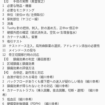
【2】 手技の実際（奥富俊之）
1 必要な物品・機器
2 必要なモニタリング
3 体位（坐位or 右/ 左側臥位）
4 穿刺部位（ヤコビー線）
5 消毒
6 Tuohy 針の把持，刺入，針の進め方，正中or 傍正中
7 硬膜外腔の確認（抵抗消失法，空気 or 生理食塩水）
8 カテーテル挿入，留置
9 吸引テスト
10 テストドース注入，局所麻酔薬の選択，アドレナリン添加の必要性
11 メインドースの投与
12 帝王切開移行時の対応
【3】 鎮痛効果の判定（藤田那恵）
1 区域鎮痛と鎮痛効果
2 鎮痛効果の評価方法
【4】 合併症，副作用と対応
1 血液が吸引される場合（細川幸希）
2 バックフローがありくも膜下腔への迷入が疑わしい場合（細川幸希）
3 鎮痛効果が得られないときの対応（細川幸希）
4 カテーテルトラブル（挿入困難，抜去困難，切断・遺残）（細川幸
希）
5 低血圧（細川幸希）
6 硬膜穿刺後頭痛（PDPH）（細川幸希）