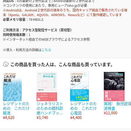
対応OS
iOS最新の２世代前まで / Android最新の２世代前まで
※コンテンツの使用にあたり、専用ビューアisho.jpが必要
※Androidは、Android２世代前の端末のうち、国内キャリア経由で販売されている端
末（Xperia、GALAXY、AQUOS、ARROWS、Nexusなど）にて動作確認しています
必要メモリ容量
78 MB以上
ご利用方法
アクセス型配信サービス（買切型）
同時使用端末数
1
※インターネット経由でのWEBブラウザによるアクセス参照
※導入・利用方法の詳細は
こちら
この商品を買った人は、こんな商品も買っています。
レジデントのた
ジェネラリスト
レジデントのた
実践! 胎児超
めの これだけ
のための眼科診
めの これだけ
波検査
輸液
療ハンドブッ...
心電図
¥11,000
¥4,620
¥3,740
¥4,400