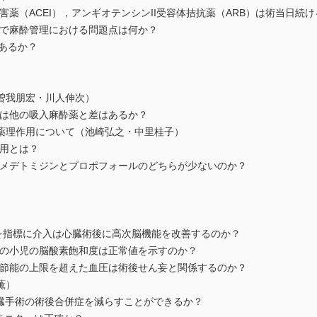
害薬（ACEI），アンギオテンシンII受容体拮抗薬（ARB）は術当日続
者で麻酔管理における問題点は何か？
はあるか？
曽我朋宏・川人伸次）
用は他の吸入麻酔薬と差はあるか？
薬理作用について（池崎弘之・中里桂子）
作用とは？
サメデトミジンとプロポフォールのどちらが少ないのか？
）を指標に介入は心臓術後に高次脳機能を改善するのか？
症の小児の脳酸素飽和度は正常値を示すのか？
調節能の上限を超えた血圧は術後せん妄と関係するのか？
薫）
心臓手術の術後合併症を減らすことができるか？