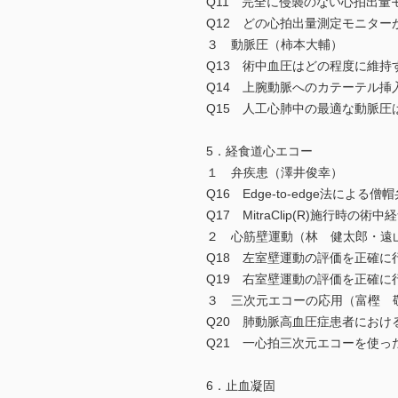
Q11 完全に侵襲のない心拍出量
Q12 どの心拍出量測定モニター
３ 動脈圧（柿本大輔）
Q13 術中血圧はどの程度に維持
Q14 上腕動脈へのカテーテル挿
Q15 人工心肺中の最適な動脈圧
5．経食道心エコー
１ 弁疾患（澤井俊幸）
Q16 Edge-to-edge法
Q17 MitraClip(R)施行時
２ 心筋壁運動（林 健太郎・遠
Q18 左室壁運動の評価を正確に
Q19 右室壁運動の評価を正確に
３ 三次元エコーの応用（富樫 
Q20 肺動脈高血圧症患者にお
Q21 一心拍三次元エコーを使
6．止血凝固