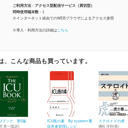
ご利用方法
アクセス型配信サービス（買切型）
同時使用端末数
1
※インターネット経由でのWEBブラウザによるアクセス参照
※導入・利用方法の詳細は
こちら
は、こんな商品も買っています。
CUブック 第5版
ICU医の素 By system×重
ステロイドの虎
田 英一(監訳)
症患者管理レシピ
國松 淳和(著)