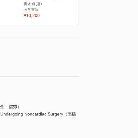
青木 眞(著)
医学書院
¥13,200
谷雅子・金 信秀）
ts Undergoing Noncardiac Surgery（高橋