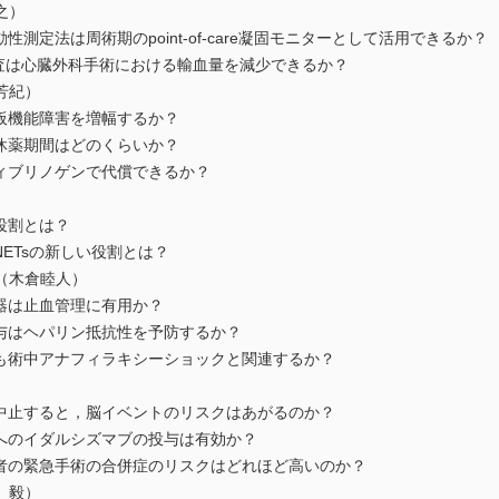
之）
測定法は周術期のpoint-of-care凝固モニターとして活用できるか？
液凝固能検査は心臓外科手術における輸血量を減少できるか？
芳紀）
板機能障害を増幅するか？
休薬期間はどのくらいか？
ィブリノゲンで代償できるか？
）
役割とは？
ETsの新しい役割とは？
（木倉睦人）
器は止血管理に有用か？
投与はヘパリン抵抗性を予防するか？
りも術中アナフィラキシーショックと関連するか？
を中止すると，脳イベントのリスクはあがるのか？
者へのイダルシズマブの投与は有効か？
患者の緊急手術の合併症のリスクはどれほど高いのか？
 毅）