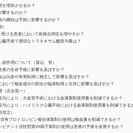
用を増加させるか？
影響するのか？
板薬の継続は手術に影響するのか？
樹）
Gを受ける患者において術後合併症を増やすか？
の心臓手術で適切なトラネキサム酸投与量は？
，副作用について（畠山 登）
症患者の生命予後に影響を及ぼすか？
輸血は出血や有害転帰に独立して影響を及ぼすか？
血において輸血成分の割合が臨床転帰と生存に影響を及ぼすか？
用（吉永晃一）
の投与により，大血管手術における血液製剤使用量を削減できるか？
の投与により，ハイリスク心臓手術における血液製剤使用量を削減できる
取信之）
因子含有プロトロンビン複合体製剤の使用は輸血量を削減できるか？
ンビナント活性型第VII因子製剤の使用は患者の予後を改善するか？