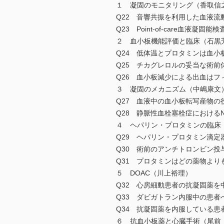
１ 凝固のモニタリング（香取信
Q22 音響共振を利用した血液流動性
Q23 Point-of-care血
２ 血小板機能評価と臨床（石黒
Q24 低体温とプロタミンは血小
Q25 チカグレロルの妥当な術前
Q26 血小板減少による出血はフ
３ 凝固のメカニズム（中嶋康文
Q27 血液中の血小板転写産物の
Q28 静脈性血栓塞栓症におけるN
４ ヘパリン・プロタミンの臨床
Q29 ヘパリン・プロタミン滴定
Q30 術前のアンチトロンビン
Q31 プロタミンはどの薬物よ
５ DOAC（川上裕理）
Q32 心房細動患者の抗凝固薬
Q33 ダビガトラン内服中の患
Q34 抗凝固薬を内服している
６ 抗血小板薬と心臓手術（尾前