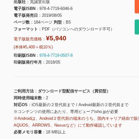
出版社
克誠堂出版
電子版ISBN
978-4-7719-6046-6
電子版発売日
2019/08/05
ページ数
184ページ
判型
B5
フォーマット
PDF（パソコンへのダウンロード不可）
¥5,940
電子版販売価格：
(本体¥5,400＋税10％)
印刷版ISBN
978-4-7719-0507-8
印刷版発行年月
2018/05
ご利用方法
ダウンロード型配信サービス（買切型）
同時使用端末数
2
対応OS
iOS最新の２世代前まで / Android最新の２世代前まで
※コンテンツの使用にあたり、専用ビューアisho.jpが必要
※Androidは、Android２世代前の端末のうち、国内キャリア経由で販
AQUOS、ARROWS、Nexusなど）にて動作確認しています
必要メモリ容量
18 MB以上