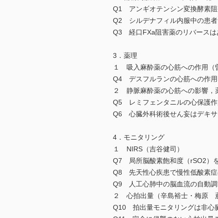
Q1 アンギオテンシン変換酵素阻
Q2 シルデナフィル内服中の患
Q3 経口FXa阻害薬のリバース
3．薬理
１ 吸入麻酔薬の心筋への作用（
Q4 デスフルランの心筋への作
２ 静脈麻酔薬の心筋への影響，
Q5 レミフェンタニルの心保護
Q6 心臓外科術後せん妄はデキ
4．モニタリング
１ NIRS（吉谷健司）
Q7 局所脳酸素飽和度（rSO2
Q8 先天性心疾患で慢性低酸素
Q9 人工心肺中の脳血流の自動
２ 心拍出量（辛島裕士・梅原 
Q10 拍出量モニタリングは非