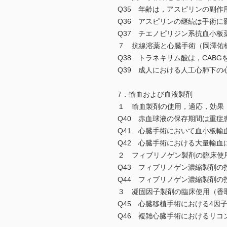
Q35 年齢は，アスピリンの副作
Q36 アスピリンの継続は手術に
Q37 チエノピリジン系抗血小
７ 抗線溶薬と心臓手術（岡澤佑
Q38 トラネキサム酸は，CAB
Q39 成人における人工心肺下
7．輸血および血液製剤
１ 輸血製剤の使用，適応，効果
Q40 赤血球液の保存期間は重
Q41 心臓手術において血小板
Q42 心臓手術における大量輸
２ フィブリノゲン製剤の臨床使
Q43 フィブリノゲン濃縮製剤
Q44 フィブリノゲン濃縮製剤
３ 凝固因子製剤の臨床使用（香
Q45 心臓移植手術における4
Q46 複雑心臓手術におけるリコ