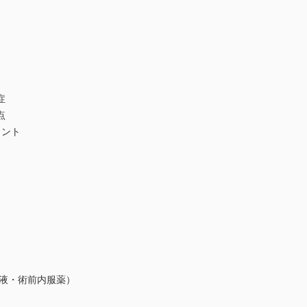
症
点
イント
輸液・術前内服薬）