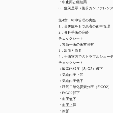
：中止薬と継続薬
6．症例呈示（術前カンファレン
第4章 術中管理の実際
1．合併症をもつ患者の術中管理
2．各科手術の麻酔
チェックシート
：緊急手術の術前診察
3．出血と輸血
4．手術室内でのトラブルシュー
チェックシート
：酸素飽和度（SpO2）低下
：気道内圧上昇
：気道内圧低下
：呼気二酸化炭素分圧（EtCO2）
：EtCO2低下
：血圧低下
：血圧上昇
：徐脈