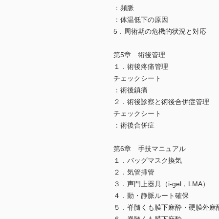
：頻脈
：体温低下の原因
5．周術期の危機的状況と対応
第5章 術後管理
１．術後疼痛管理
チェックシート
：術後鎮痛
２．術後診察と術後合併症管理
チェックシート
：術後合併症
第6章 手技マニュアル
１．バッグマスク換気
２．気管挿管
３．声門上器具（i-gel，LMA）
４．動・静脈ルート確保
５．脊髄くも膜下麻酔・硬膜外麻