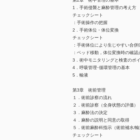
第2章 術中管理の基本
1．手術侵襲と麻酔管理の考え方
チェックシート
：手術操作の把握
2．手術体位・体位変換
チェックシート
：手術体位により生じやすい合併
：ベッド移動，体位変換時の確認
3．術中モニタリングと検査のポ
4．呼吸管理･循環管理の基本
5．輸液
第3章 術前管理
１．術前診察の流れ
２．術前診察（全身状態の評価）
３．麻酔法の決定
４．麻酔の説明と同意の取得
５．術前麻酔科指示（術前補水/
チェックシート