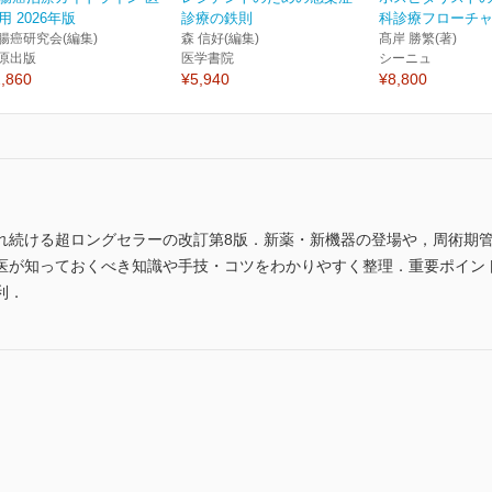
用 2026年版
診療の鉄則
科診療フローチャー
腸癌研究会(編集)
森 信好(編集)
髙岸 勝繁(著)
原出版
医学書院
シーニュ
,860
¥5,940
¥8,800
れ続ける超ロングセラーの改訂第8版．新薬・新機器の登場や，周術期管
医が知っておくべき知識や手技・コツをわかりやすく整理．重要ポイン
利．