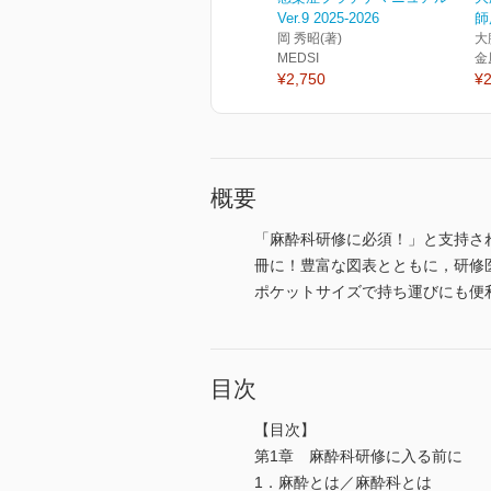
Ver.9 2025-2026
師
岡 秀昭(著)
大
MEDSI
金
¥2,750
¥2
概要
「麻酔科研修に必須！」と支持さ
冊に！豊富な図表とともに，研修
ポケットサイズで持ち運びにも便
目次
【目次】
第1章 麻酔科研修に入る前に
1．麻酔とは／麻酔科とは