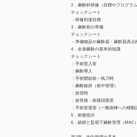
2．麻酔科研修（目標やプログラ
チェックシート
：研修到達目標
3．麻酔前の準備
チェックシート
：準備物品や麻酔器・麻酔器具点
4．全身麻酔の基本的知識
チェックシート
：手術室入室
：麻酔導入
：手術開始前～執刀時
：麻酔維持（術中管理）
：抜管時
：抜管後：術後回復室
：手術室退室（一般病棟への移動
5．術後指示
6．鎮静と監視下麻酔管理（MAC