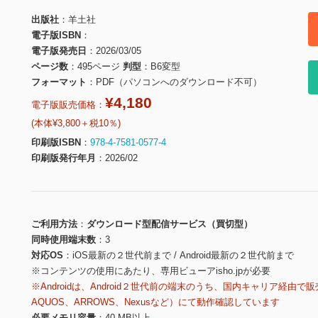
出版社
羊土社
電子版ISBN
電子版発売日
2026/03/05
ページ数
495ページ
判型
B6変型
フォーマット
PDF（パソコンへのダウンロード不可）
¥4,180
電子版販売価格：
(本体¥3,800＋税10％)
印刷版ISBN
978-4-7581-0577-4
印刷版発行年月
2026/02
ご利用方法
ダウンロード型配信サービス（買切型）
同時使用端末数
3
対応OS
iOS最新の２世代前まで / Android最新の２世代前まで
※コンテンツの使用にあたり、専用ビューアisho.jpが必要
※Androidは、Android２世代前の端末のうち、国内キャリア経由で販
AQUOS、ARROWS、Nexusなど）にて動作確認しています
必要メモリ容量
40 MB以上