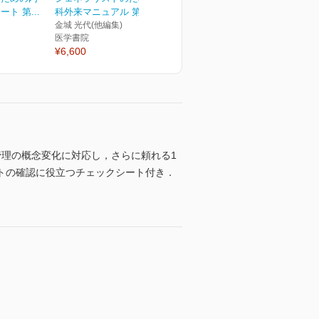
ト 第...
科外来マニュアル 第3版
金城 光代(他編集)
医学書院
¥6,600
理の概念変化に対応し，さらに頼れる1
トの確認に役立つチェックシート付き．