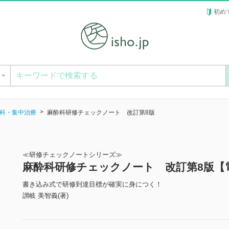
初め
ー
科・集中治療
麻酔科研修チェックノート 改訂第8版
≪研修チェックノートシリーズ≫
麻酔科研修チェックノート 改訂第8版【
書き込み式で研修到達目標が確実に身につく！
讃岐 美智義(著)