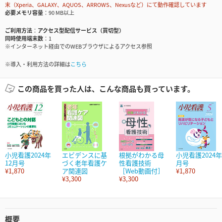
末（Xperia、GALAXY、AQUOS、ARROWS、Nexusなど）にて動作確認しています
必要メモリ容量
90 MB以上
ご利用方法
アクセス型配信サービス（買切型）
同時使用端末数
1
※インターネット経由でのWEBブラウザによるアクセス参照
※導入・利用方法の詳細は
こちら
この商品を買った人は、こんな商品も買っています。
小児看護2024年
エビデンスに基
根拠がわかる母
小児看護2024年
12月号
づく老年看護ケ
性看護技術
月号
¥1,870
ア関連図
［Web動画付］
¥1,870
¥3,300
¥3,300
概要