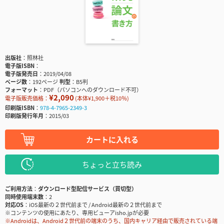
出版社
照林社
電子版ISBN
電子版発売日
2019/04/08
ページ数
192ページ
判型
B5判
フォーマット
PDF（パソコンへのダウンロード不可）
¥2,090
電子版販売価格：
(本体¥1,900＋税10％)
印刷版ISBN
978-4-7965-2349-3
印刷版発行年月
2015/03
カートに入れる
ちょっと立ち読み
ご利用方法
ダウンロード型配信サービス（買切型）
同時使用端末数
2
対応OS
iOS最新の２世代前まで / Android最新の２世代前まで
※コンテンツの使用にあたり、専用ビューアisho.jpが必要
※Androidは、Android２世代前の端末のうち、国内キャリア経由で販売されている端