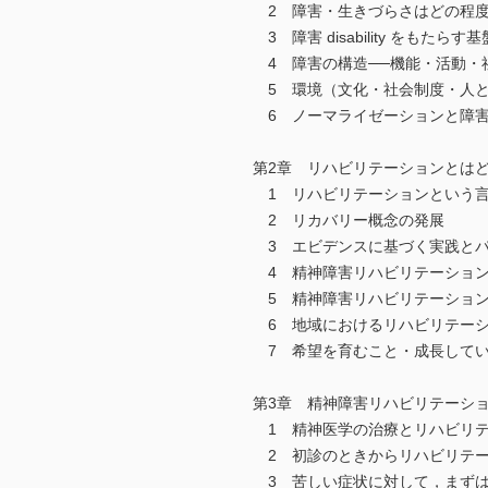
2 障害・生きづらさはどの程度
3 障害 disability をもたら
4 障害の構造──機能・活動・
5 環境（文化・社会制度・人と
6 ノーマライゼーションと障害 disa
第2章 リハビリテーションとは
1 リハビリテーションという言
2 リカバリー概念の発展
3 エビデンスに基づく実践とパ
4 精神障害リハビリテーション
5 精神障害リハビリテーショ
6 地域におけるリハビリテー
7 希望を育むこと・成長して
第3章 精神障害リハビリテーシ
1 精神医学の治療とリハビリテ
2 初診のときからリハビリテー
3 苦しい症状に対して，まずは