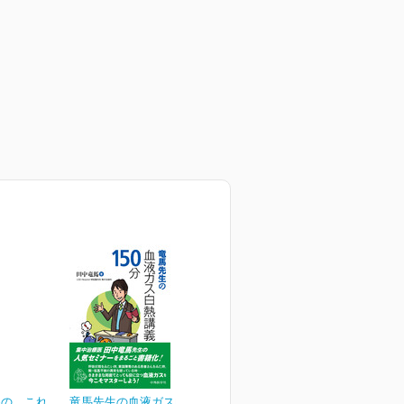
めの これ
竜馬先生の血液ガス白熱講