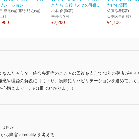
ブレーション
れたら 自殺リスクの評価...
だけ心電図
田 隆徳(編) 藤野 紀之(編)
松本 俊彦(著)
佐藤 弘明(著)
土社
中外医学社
日本医事新報社
,950
¥2,200
¥4,400
てなんだろう？」統合失調症のこころの回復を支えて40年の著者がそん
概念や理論の解説にはじまり、実際にリハビリテーションを進めていく
や心構えまで、この1冊でわかります！
」とは何か
 disability を考える