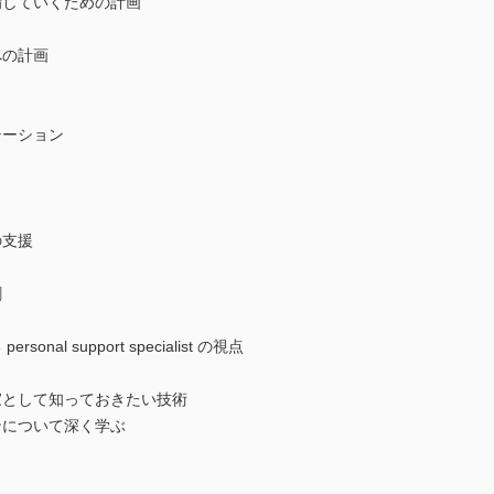
していくための計画
への計画
テーション
の支援
割
l support specialist の視点
として知っておきたい技術
について深く学ぶ