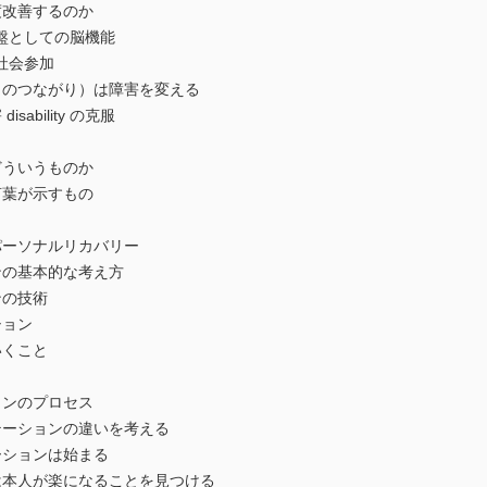
改善するのか
す基盤としての脳機能
社会参加
のつながり）は障害を変える
bility の克服
どういうものか
葉が示すもの
ーソナルリカバリー
の基本的な考え方
ンの技術
ション
いくこと
ョンのプロセス
ーションの違いを考える
ションは始まる
本人が楽になることを見つける