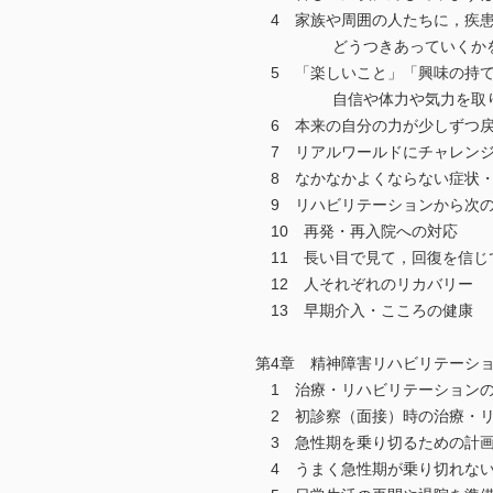
4 家族や周囲の人たちに，疾患
どうつきあっていくかを
5 「楽しいこと」「興味の持て
自信や体力や気力を取り
6 本来の自分の力が少しずつ戻
7 リアルワールドにチャレン
8 なかなかよくならない症状・
9 リハビリテーションから次の
10 再発・再入院への対応
11 長い目で見て，回復を信じ
12 人それぞれのリカバリー
13 早期介入・こころの健康
第4章 精神障害リハビリテーシ
1 治療・リハビリテーションの
2 初診察（面接）時の治療・リ
3 急性期を乗り切るための計
4 うまく急性期が乗り切れない