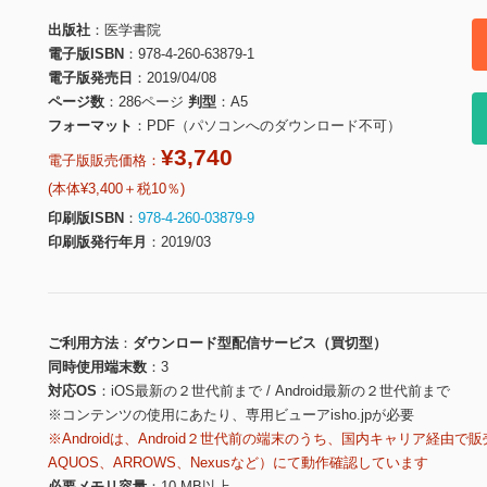
出版社
医学書院
電子版ISBN
978-4-260-63879-1
電子版発売日
2019/04/08
ページ数
286ページ
判型
A5
フォーマット
PDF（パソコンへのダウンロード不可）
¥3,740
電子版販売価格：
(本体¥3,400＋税10％)
印刷版ISBN
978-4-260-03879-9
印刷版発行年月
2019/03
ご利用方法
ダウンロード型配信サービス（買切型）
同時使用端末数
3
対応OS
iOS最新の２世代前まで / Android最新の２世代前まで
※コンテンツの使用にあたり、専用ビューアisho.jpが必要
※Androidは、Android２世代前の端末のうち、国内キャリア経由で販
AQUOS、ARROWS、Nexusなど）にて動作確認しています
必要メモリ容量
10 MB以上