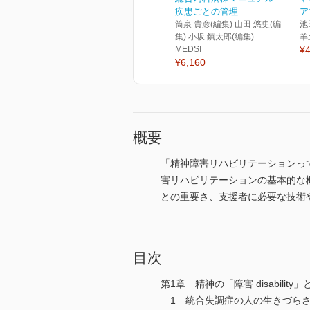
疾患ごとの管理
ア
筒泉 貴彦(編集) 山田 悠史(編
池
集) 小坂 鎮太郎(編集)
羊
MEDSI
¥4
¥6,160
概要
「精神障害リハビリテーションっ
害リハビリテーションの基本的な
との重要さ、支援者に必要な技術
目次
第1章 精神の「障害 disability
1 統合失調症の人の生きづらさから障害