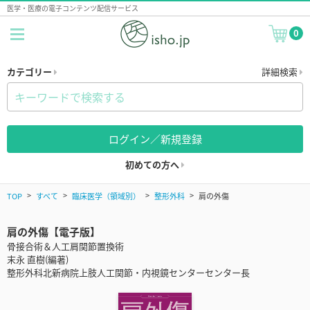
医学・医療の電子コンテンツ配信サービス
0
カテゴリー
詳細検索
ログイン／新規登録
初めての方へ
TOP
すべて
臨床医学（領域別）
整形外科
肩の外傷
肩の外傷【電子版】
骨接合術＆人工肩関節置換術
末永 直樹(編著)
整形外科北新病院上肢人工関節・内視鏡センターセンター長