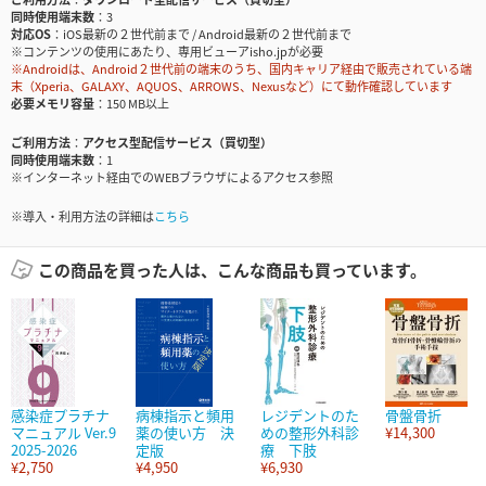
同時使用端末数
3
対応OS
iOS最新の２世代前まで / Android最新の２世代前まで
※コンテンツの使用にあたり、専用ビューアisho.jpが必要
※Androidは、Android２世代前の端末のうち、国内キャリア経由で販売されている端
末（Xperia、GALAXY、AQUOS、ARROWS、Nexusなど）にて動作確認しています
必要メモリ容量
150 MB以上
ご利用方法
アクセス型配信サービス（買切型）
同時使用端末数
1
※インターネット経由でのWEBブラウザによるアクセス参照
※導入・利用方法の詳細は
こちら
この商品を買った人は、こんな商品も買っています。
感染症プラチナ
病棟指示と頻用
レジデントのた
骨盤骨折
マニュアル Ver.9
薬の使い方 決
めの整形外科診
¥14,300
2025-2026
定版
療 下肢
¥2,750
¥4,950
¥6,930