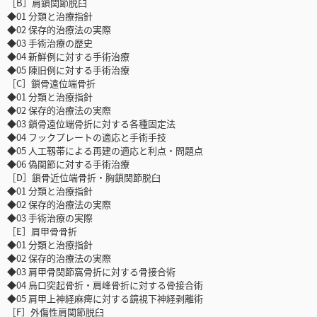
［B］肩鎖関節脱臼
◆01 分類と治療指針
◆02 保存的治療法の実際
◆03 手術治療の歴史
◆04 新鮮例に対する手術治療
◆05 陳旧例に対する手術治療
［C］鎖骨遠位端骨折
◆01 分類と治療指針
◆02 保存的治療法の実際
◆03 鎖骨遠位端骨折に対する各種固定法
◆04 フックプレートの適応と手術手技
◆05 人工靱帯による再建の適応と利点・問題点
◆06 偽関節に対する手術治療
［D］鎖骨近位端骨折・胸鎖関節脱臼
◆01 分類と治療指針
◆02 保存的治療法の実際
◆03 手術治療の実際
［E］肩甲骨骨折
◆01 分類と治療指針
◆02 保存的治療法の実際
◆03 肩甲骨関節窩骨折に対する骨接合術
◆04 烏口突起骨折・肩峰骨折に対する骨接合術
◆05 肩甲上神経麻痺に対する鏡視下神経剥離術
［F］外傷性肩関節脱臼