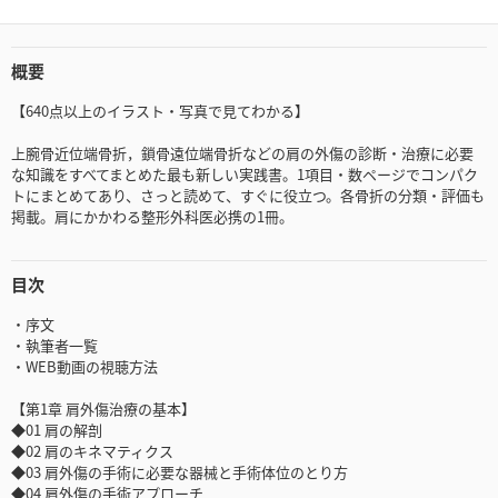
概要
【640点以上のイラスト・写真で見てわかる】
上腕骨近位端骨折，鎖骨遠位端骨折などの肩の外傷の診断・治療に必要
な知識をすべてまとめた最も新しい実践書。1項目・数ページでコンパク
トにまとめてあり、さっと読めて、すぐに役立つ。各骨折の分類・評価も
掲載。肩にかかわる整形外科医必携の1冊。
目次
・序文
・執筆者一覧
・WEB動画の視聴方法
【第1章 肩外傷治療の基本】
◆01 肩の解剖
◆02 肩のキネマティクス
◆03 肩外傷の手術に必要な器械と手術体位のとり方
◆04 肩外傷の手術アプローチ