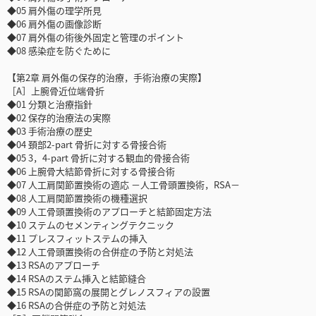
◆05 肩外傷の理学所見
◆06 肩外傷の画像診断
◆07 肩外傷の術後外固定と管理のポイント
◆08 感染症を防ぐために
【第2章 肩外傷の保存的治療，手術治療の実際】
［A］上腕骨近位端骨折
◆01 分類と治療指針
◆02 保存的治療法の実際
◆03 手術治療の歴史
◆04 頚部2-part 骨折に対する骨接合術
◆05 3，4-part 骨折に対する観血的骨接合術
◆06 上腕骨大結節骨折に対する骨接合術
◆07 人工肩関節置換術の適応 －人工骨頭置換術，RSA－
◆08 人工肩関節置換術の機種選択
◆09 人工骨頭置換術のアプローチと結節固定方法
◆10 ステムのセメンティングテクニック
◆11 プレスフィットステムの挿入
◆12 人工骨頭置換術の合併症の予防と対処法
◆13 RSAのアプローチ
◆14 RSAのステム挿入と結節縫合
◆15 RSAの関節窩の展開とグレノスフィアの設置
◆16 RSAの合併症の予防と対処法