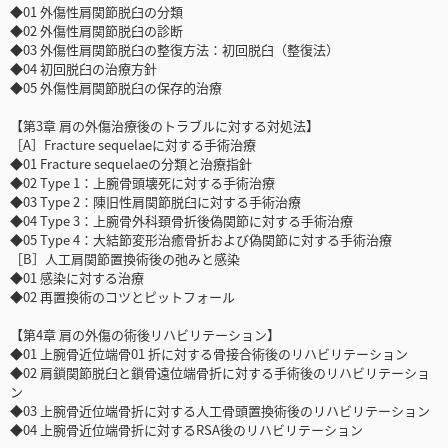
◆01 外傷性肩関節脱臼の分類
◆02 外傷性肩関節脱臼の診断
◆03 外傷性肩関節脱臼の整復方法：初回脱臼（整復法）
◆04 初回脱臼の治療方針
◆05 外傷性肩関節脱臼の保存的治療
【第3章 肩の外傷治療後のトラブルに対する対処法】
［A］Fracture sequelaeに対する手術治療
◆01 Fracture sequelaeの分類と治療指針
◆02 Type 1：上腕骨頭壊死に対する手術治療
◆03 Type 2：陳旧性肩関節脱臼に対する手術治療
◆04 Type 3：上腕骨外科頚骨折後偽関節に対する手術治療
◆05 Type 4：大結節変形治癒骨折および偽関節に対する手術治療
［B］人工肩関節置換術後の弛みと感染
◆01 感染に対する治療
◆02 再置換術のコツとピットフォール
【第4章 肩の外傷の術後リハビリテーション】
◆01 上腕骨近位端骨01 折に対する骨接合術後のリハビリテーション
◆02 肩鎖関節脱臼と鎖骨遠位端骨折に対する手術後のリハビリテーショ
ン
◆03 上腕骨近位端骨折に対する人工骨頭置換術後のリハビリテーション
◆04 上腕骨近位端骨折に対するRSA後のリハビリテーション