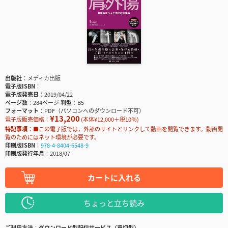
出版社
メディカ出版
電子版ISBN
電子版発売日
2019/04/22
ページ数
284ページ
判型
B5
フォーマット
PDF（パソコンへのダウンロード不可）
¥13,200
電子版販売価格：
(本体¥12,000＋税10％)
特記事項
■この電子版では，外部のサイトとリンクして動画を閲覧できます。動画閲
覧のためにはネット環境が必要です。
印刷版ISBN
978-4-8404-6548-9
印刷版発行年月
2018/07
カートに入れる
ちょっと立ち読み
ご利用方法
ダウンロード型配信サービス（買切型）