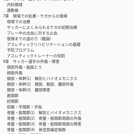
内科領域
運動器
7章 現場での処置・ケガからの復帰
現場での治療
サッカーによくみられるケガの初期治療
プレー中の出血に対する止血
復帰までの道のり（概論）
アスレティックリハビリテーションの基礎
予防プログラム
アスレティックトレーナーの役割
8章 サッカー選手の外傷・障害
頭部外傷・脳振とう
顔面外傷
頚部・体幹(1) 解剖とバイオメカニクス
頚部・体幹(2) 頚部、胸部、腰部外傷
頚部・体幹(3) 腰部障害
肩関節
肘関節
前腕・手関節・手指
骨盤・股関節(1) 解剖とバイオメカニクス
骨盤・股関節(2) 骨盤・股関節周囲の外傷
骨盤・股関節(3) 骨盤・股関節周囲の障害
骨盤・股関節(4) 鼡径部痛症候群