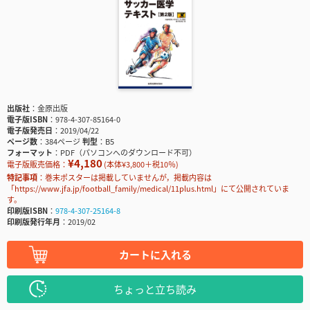
出版社
金原出版
電子版ISBN
978-4-307-85164-0
電子版発売日
2019/04/22
ページ数
384ページ
判型
B5
フォーマット
PDF（パソコンへのダウンロード不可）
¥4,180
電子版販売価格：
(本体¥3,800＋税10％)
特記事項
巻末ポスターは掲載していませんが，掲載内容は
「https://www.jfa.jp/football_family/medical/11plus.html」にて公開されていま
す。
印刷版ISBN
978-4-307-25164-8
印刷版発行年月
2019/02
カートに入れる
ちょっと立ち読み