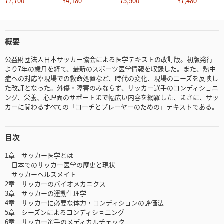
¥7,700
¥4,180
¥5,500
¥7,480
概要
公益財団法人日本サッカー協会による医学テキストの改訂版。初版発行
より7年の歳月を経て、最新のスポーツ医学情報を収録した。また、熱中
症への対応や現場での救命処置など、時代の変化、現場のニーズを反映し
た改訂となった。外傷・障害のみならず、サッカー選手のコンディショニ
ング、栄養、心理面のサポートまで幅広い内容を網羅した、まさに、サッ
カーに関わるすべての「コーチとプレーヤーのための」テキストである。
目次
1章 サッカー医学とは
日本でのサッカー医学の歴史と現状
サッカーヘルスメイト
2章 サッカーのバイオメカニクス
3章 サッカーの運動生理学
4章 サッカーに必要な体力・コンディションの評価法
5章 シーズンによるコンディショニング
6章 サッカー選手のメディカルチェック