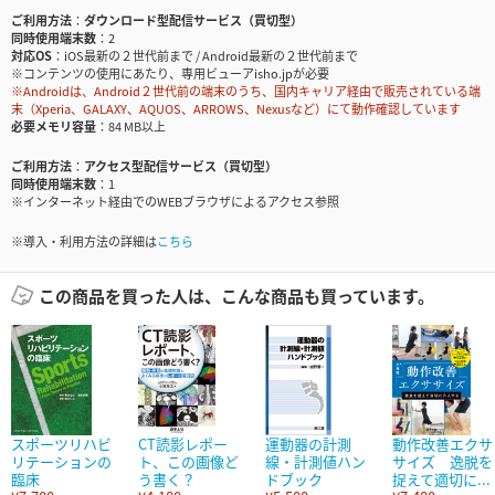
ご利用方法
ダウンロード型配信サービス（買切型）
同時使用端末数
2
対応OS
iOS最新の２世代前まで / Android最新の２世代前まで
※コンテンツの使用にあたり、専用ビューアisho.jpが必要
※Androidは、Android２世代前の端末のうち、国内キャリア経由で販売されている端
末（Xperia、GALAXY、AQUOS、ARROWS、Nexusなど）にて動作確認しています
必要メモリ容量
84 MB以上
ご利用方法
アクセス型配信サービス（買切型）
同時使用端末数
1
※インターネット経由でのWEBブラウザによるアクセス参照
※導入・利用方法の詳細は
こちら
この商品を買った人は、こんな商品も買っています。
スポーツリハビ
CT読影レポー
運動器の計測
動作改善エクサ
リテーションの
ト、この画像ど
線・計測値ハン
サイズ 逸脱を
臨床
う書く？
ドブック
捉えて適切に...