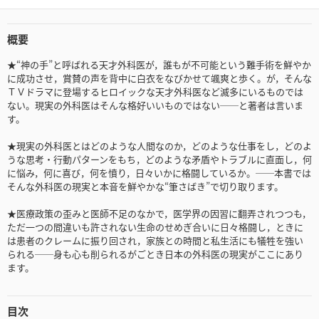
概要
★“神の手”と呼ばれる天才外科医が，誰もが不可能という難手術を鮮やか
に成功させ，賞賛の声を背中に白衣をなびかせて颯爽と歩く。が，そんな
ＴＶドラマに登場するヒロイックな天才外科医など滅多にいるものでは
ない。現実の外科医はそんな格好いいものではない──と著者は言いま
す。
★現実の外科医とはどのような人間なのか，どのような仕事をし，どのよ
うな思考・行動パターンをもち，どのような矛盾やトラブルに直面し，何
に悩み，何に喜び，何を憤り，日々いかに格闘しているか。──本書では
そんな外科医の現実と本音を鮮やかな“筆さばき”で切り取ります。
★医療政策の歪みと医師不足のなかで，医学界の因習に翻弄されつつも，
ただ一つの間違いも許されない生命のせめぎ合いに日々格闘し，ときに
は患者のクレームに振り回され，家族との時間と私生活にも犠牲を強い
られる──身も心も削られるがごとき日本の外科医の現実がここにあり
ます。
目次