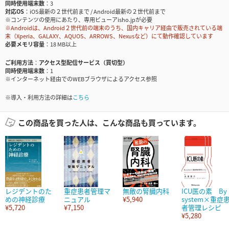
同時使用端末数
3
対応OS
iOS最新の２世代前まで / Android最新の２世代前まで
※コンテンツの使用にあたり、専用ビューアisho.jpが必要
※Androidは、Android２世代前の端末のうち、国内キャリア経由で販売されている端
末（Xperia、GALAXY、AQUOS、ARROWS、Nexusなど）にて動作確認しています
必要メモリ容量
18 MB以上
ご利用方法
アクセス型配信サービス（買切型）
同時使用端末数
1
※インターネット経由でのWEBブラウザによるアクセス参照
※導入・利用方法の詳細は
こちら
この商品を買った人は、こんな商品も買っています。
レジデントのた
重症患者管理マ
無敵の腎臓内科
ICU医の素 By
めの神経診療
ニュアル
¥5,940
system×重症
¥5,720
¥7,150
者管理レシピ
¥5,280