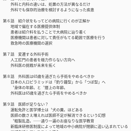
外科と内科の違いは、処置の方法が異なるだけ
外科でも保存的治療を検討するようになった疾患
第６話 紹介状をもってどの病院に行くのが正解か
地域で偏在する医療提供体制
患者は紹介料を払うことで大病院に辿り着く
医療機関は患者に対して責任がもてる範囲で医療を行う
救急時の医療機関の選択
第７話 変遷する外科手術
人工肛門の患者を極力作らない方向へ
外科医の挑戦が未来を拓く
第８話 外科医は65歳を過ぎたら手術をやめるべきか
日本の人口ピラミッドは「釣り鐘型」から「つぼ型」へ
〝身体の年齢〟と〝暦上の年齢〟
外科医は65歳を過ぎたら手術をやめるべきか
第９話 医師が足りない？
運転免許と医学博士は〝犬の糞〟ほどある
医師の数さえ増えれば医師不足が解消できるという幻想
〝粗製乱造〟──通り一遍のお座なりな医学教育
新臨床研修医制度によって地域の中小病院が閉鎖に追い込まれている