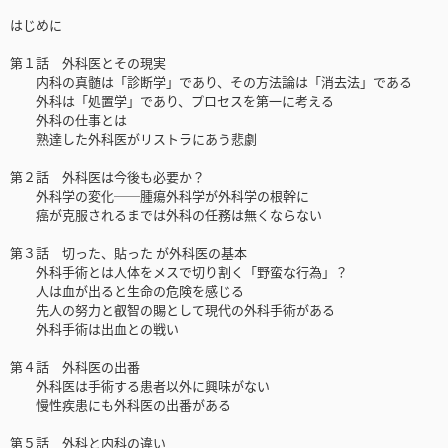
はじめに
第１話 外科医とその現実
内科の真髄は「診断学」であり、その方法論は「消去法」である
外科は「処置学」であり、プロセスを第一に考える
外科の仕事とは
熟達した外科医がリストラにあう悲劇
第２話 外科医は今後も必要か？
外科学の変化──腫瘍外科学が外科学の根幹に
癌が克服されるまでは外科の任務は無くならない
第３話 切った、貼った が外科医の基本
外科手術とは人体をメスで切り割く「野蛮な行為」？
人は血が出ると生命の危険を感じる
先人の努力と叡智の賜として現代の外科手術がある
外科手術は出血との戦い
第４話 外科医の出番
外科医は手術する患者以外に興味がない
慢性疾患にも外科医の出番がある
第５話 外科と内科の違い