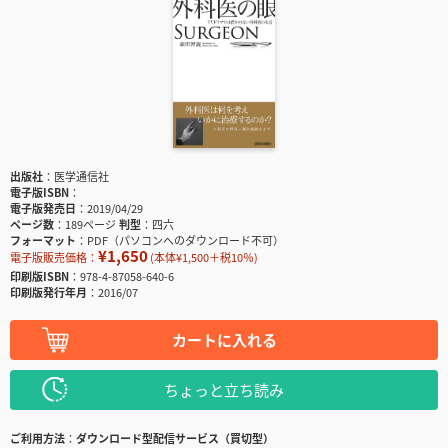
出版社
医学通信社
電子版ISBN
電子版発売日
2019/04/29
ページ数
189ページ
判型
四六
フォーマット
PDF（パソコンへのダウンロード不可）
¥1,650
電子版販売価格：
(本体¥1,500＋税10％)
印刷版ISBN
978-4-87058-640-6
印刷版発行年月
2016/07
カートに入れる
ちょっと立ち読み
ご利用方法
ダウンロード型配信サービス（買切型）