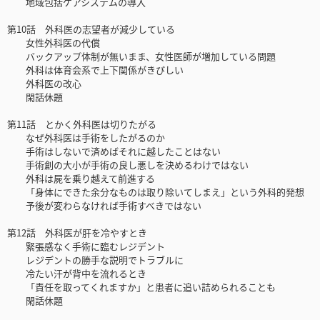
地域包括ケアシステムの導入
第10話 外科医の志望者が減少している
女性外科医の代償
バックアップ体制が無いまま、女性医師が増加している問題
外科は体育会系で上下関係がきびしい
外科医の改心
閑話休題
第11話 とかく外科医は切りたがる
なぜ外科医は手術をしたがるのか
手術はしないで済めばそれに越したことはない
手術創の大小が手術の良し悪しを決めるわけではない
外科は屍を乗り越えて前進する
「身体にできた余分なものは取り除いてしまえ」という外科的発想
予後が変わらなければ手術すべきではない
第12話 外科医が肝を冷やすとき
緊張感なく手術に臨むレジデント
レジデントの勝手な説明でトラブルに
冷たい汗が背中を流れるとき
「責任を取ってくれますか」と患者に追い詰められることも
閑話休題