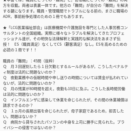
方を収載。両者は表裏一体です。他方の「難問」が自分の「難問」を解決
する鍵になります。職員・管理職間でトラブルになる前の，まさに職場の
ADR，事前紛争処理のための１冊でもあります。
★「LCG医業福祉部会」は医療機関や介護施設を専門とした人事労務コン
サルタントの全国組織。実際に様々なトラブルを解決してきたプロフェ
ッショナル達が，その明快な法律解釈と実践的な解決法をあまさず伝
授！ ES（職員満足）なくしてCS（顧客満足）なし。ESを高めるための
必読の１冊です！！
職員の「難問」：45問（抜粋）
Ｑ 月３回遅刻したら１日欠勤とするルールがあるが，こうしたペナルテ
ィ制度は法的に問題ないのか？
Ｑ 夜勤業務中の仮眠時間や申し送りの時間については賃金が払われてい
ないが，法的に問題ないのか？
Ｑ 月の残業が80時間を超え，夜勤も10日に及ぶ。こうした長時間労働
は法的に問題ないのか？
Ｑ インフルエンザに感染して休業を命じられたが，その間の休業補償は
請求できるのか？
Ｑ １ヵ月の長期出張を命じられたが，母子家庭であるため，拒否した
い。問題はないか？
Ｑ 病院から貸与されたパソコンの中身を上司に勝手に見られた。プラ
イバシーの侵害ではないのか？