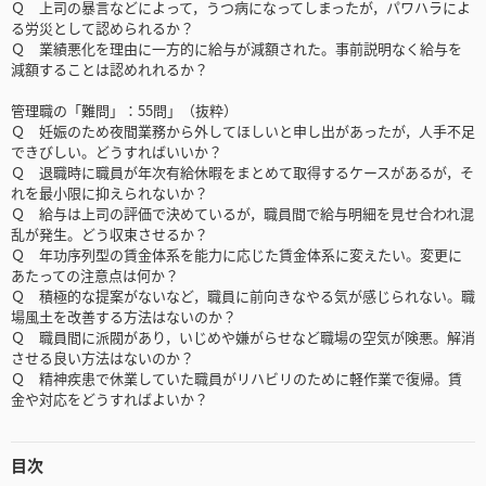
Ｑ 上司の暴言などによって，うつ病になってしまったが，パワハラによ
る労災として認められるか？
Ｑ 業績悪化を理由に一方的に給与が減額された。事前説明なく給与を
減額することは認めれれるか？
管理職の「難問」：55問」（抜粋）
Ｑ 妊娠のため夜間業務から外してほしいと申し出があったが，人手不足
できびしい。どうすればいいか？
Ｑ 退職時に職員が年次有給休暇をまとめて取得するケースがあるが，そ
れを最小限に抑えられないか？
Ｑ 給与は上司の評価で決めているが，職員間で給与明細を見せ合われ混
乱が発生。どう収束させるか？
Ｑ 年功序列型の賃金体系を能力に応じた賃金体系に変えたい。変更に
あたっての注意点は何か？
Ｑ 積極的な提案がないなど，職員に前向きなやる気が感じられない。職
場風土を改善する方法はないのか？
Ｑ 職員間に派閥があり，いじめや嫌がらせなど職場の空気が険悪。解消
させる良い方法はないのか？
Ｑ 精神疾患で休業していた職員がリハビリのために軽作業で復帰。賃
金や対応をどうすればよいか？
目次