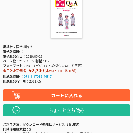
出版社
医学通信社
電子版ISBN
電子版発売日
2019/05/27
ページ数
215ページ
判型
B5
フォーマット
PDF（パソコンへのダウンロード不可）
¥2,200
電子版販売価格：
(本体¥2,000＋税10％)
印刷版ISBN
978-4-87058-445-7
印刷版発行年月
2011/05
カートに入れる
ちょっと立ち読み
ご利用方法
ダウンロード型配信サービス（買切型）
同時使用端末数
3