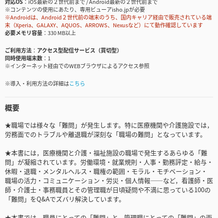
対応OS
iOS最新の２世代前まで / Android最新の２世代前まで
※コンテンツの使用にあたり、専用ビューアisho.jpが必要
※Androidは、Android２世代前の端末のうち、国内キャリア経由で販売されている端
末（Xperia、GALAXY、AQUOS、ARROWS、Nexusなど）にて動作確認しています
必要メモリ容量
330 MB以上
ご利用方法
アクセス型配信サービス（買切型）
同時使用端末数
1
※インターネット経由でのWEBブラウザによるアクセス参照
※導入・利用方法の詳細は
こちら
概要
★職場では様々な「難問」が発生します。特に医療機関や介護施設では，
労務面でのトラブルや離退職が深刻な「職場の難問」となっています。
★本書には，医療機関と介護・福祉施設の職場で発生するあらゆる「難
問」が凝縮されています。労働環境・就業規則・人事・勤務評定・給与・
休暇・退職・メンタルヘルス・職権の範囲・モラル・モチベーション・
職場の活力・コミュニケーション・労災・個人情報――など，看護師・医
師・介護士・事務職員とその管理職が日頃疑問や不満に思っている100の
「難問」をQ&Aでズバリ解決しています。
★本書では，職員にとっての「難問」と，管理職にとっての「難問」の両