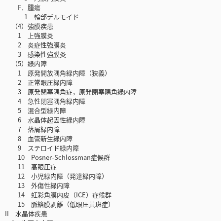
F．腫瘍
1 輪部デルモイド
（4）強膜疾患
1 上強膜炎
2 炎症性強膜炎
3 感染性強膜炎
（5）緑内障
1 原発開放隅角緑内障（狭義）
2 正常眼圧緑内障
3 原発閉塞隅角症，原発閉塞隅角緑内障
4 急性閉塞隅角緑内障
5 混合型緑内障
6 水晶体起因性緑内障
7 落屑緑内障
8 血管新生緑内障
9 ステロイド緑内障
10 Posner-Schlossman症候群
11 高眼圧症
12 小児緑内障（発達緑内障）
13 外傷性緑内障
14 虹彩角膜内皮（ICE）症候群
15 脈絡膜剥離（低眼圧黄斑症）
II 水晶体疾患