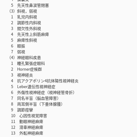
5 先天性鼻涙管閉塞
（3）斜視，弱視
1 乳児内斜視
2 調節性内斜視
3 間欠性外斜視
4 先天性上斜筋麻痺
5 麻痺性斜視
6 眼振
7 弱視
（4）神経眼科疾患
1 瞳孔緊張症眼科
2 Horner症候群
3 視神経炎
4 抗アクアポリン4抗体陽性視神経炎
5 Leber遺伝性視神経症
6 外傷性視神経症（視神経管骨折）
7 同名半盲（脳血管障害）
8 両耳側半盲（下垂体腺腫）
9 調節痙攣
10 心因性視覚障害
11 動眼神経麻痺
12 滑車神経麻痺
13 外転神経麻痺