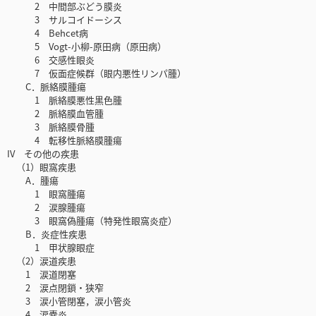
2 中間部ぶどう膜炎
3 サルコイドーシス
4 Behcet病
5 Vogt-小柳-原田病（原田病）
6 交感性眼炎
7 仮面症候群（眼内悪性リンパ腫）
C．脈絡膜腫瘍
1 脈絡膜悪性黒色腫
2 脈絡膜血管腫
3 脈絡膜骨腫
4 転移性脈絡膜腫瘍
IV その他の疾患
（1）眼窩疾患
A．腫瘍
1 眼窩腫瘍
2 涙腺腫瘍
3 眼窩偽腫瘍（特発性眼窩炎症）
B．炎症性疾患
1 甲状腺眼症
（2）涙道疾患
1 涙道閉塞
2 涙点閉鎖・狭窄
3 涙小管閉塞，涙小管炎
4 涙嚢炎