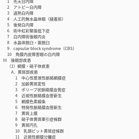
1 先天白内障
2 アトピー白内障
3 過熟白内障
4 人工的無水晶体眼（縫着術）
5 後発白内障
6 術中虹彩緊張低下症
7 白内障術後眼内炎
8 水晶体脱臼・亜脱臼
9 capsular block syndrome（CBS）
10 角膜内皮障害眼の白内障
III 後眼部疾患
（1）網膜・硝子体疾患
A．黄斑部疾患
1 中心性漿液性脈絡網膜症
2 加齢黄斑変性
3 ポリープ状脈絡膜血管症
4 近視性脈絡膜血管新生
5 網膜色素線条
6 特発性脈絡膜血管新生
7 黄斑上膜
8 硝子体黄斑牽引症候群
9 黄斑円孔
10 乳頭ピット黄斑症候群
11 近視性網膜分離症