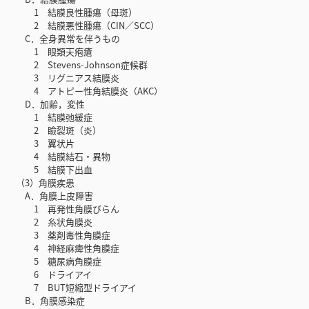
1 結膜良性腫瘍（母斑）
2 結膜悪性腫瘍（CIN／SCC）
C．全身異常を伴うもの
1 眼類天疱瘡
2 Stevens-Johnson症候群
3 リグニアス結膜炎
4 アトピー性角結膜炎（AKC）
D．加齢，変性
1 結膜弛緩症
2 瞼裂斑（炎）
3 翼状片
4 結膜結石・異物
5 結膜下出血
（3）角膜疾患
A．角膜上皮障害
1 再発性角膜びらん
2 糸状角膜炎
3 薬剤毒性角膜症
4 神経麻痺性角膜症
5 糖尿病角膜症
6 ドライアイ
7 BUT短縮型ドライアイ
B．角膜感染症