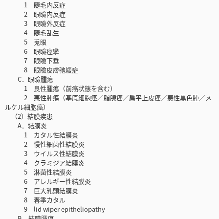
1 睫毛内反症
2 眼瞼内反症
3 眼瞼外反症
4 睫毛乱生
5 兎眼
6 眼瞼痙攣
7 眼瞼下垂
8 眼瞼皮膚弛緩症
C．眼瞼腫瘍
1 良性腫瘍（前癌状態を含む）
2 悪性腫瘍（基底細胞癌／脂腺癌／扁平上皮癌／悪性黒色腫／メ
ルケル細胞癌）
（2）結膜疾患
A．結膜炎
1 カタル性結膜炎
2 慢性細菌性結膜炎
3 ウイルス性結膜炎
4 クラミジア結膜炎
5 淋菌性結膜炎
6 アレルギー性結膜炎
7 巨大乳頭結膜炎
8 春季カタル
9 lid wiper epitheliopathy
B．結膜腫瘍