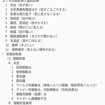
よくみる眼症候と鑑別診断
1 充血（目が赤い）
2 点状表層角膜症ほか（目がごろごろする）
3 急激な視力低下（急に見えなくなる）
4 飛蚊症（虫が飛ぶ）
5 霧視，変視症（目がかすむ）
6 複視（物が2つに見える）
7 眼痛（目が痛い）
8 眼瞼運動異常（まぶたが開かない）
9 流涙症（涙がこぼれる）
10 羞明（まぶしい）
11 視野異常（見えない場所がある）
I 前眼部疾患
（1）眼瞼疾患
A．炎症
1 前部眼瞼炎
2 後部眼瞼炎
3 麦粒腫
4 霰粒腫
5 ウイルス性眼瞼炎（単純ヘルペス眼瞼／眼部帯状ヘルペス）
6 アトピー性眼瞼炎，花粉眼瞼炎（花粉皮膚炎）
7 接触性眼瞼（結膜）炎
8 マイボーム腺機能不全
B．眼瞼形態異常