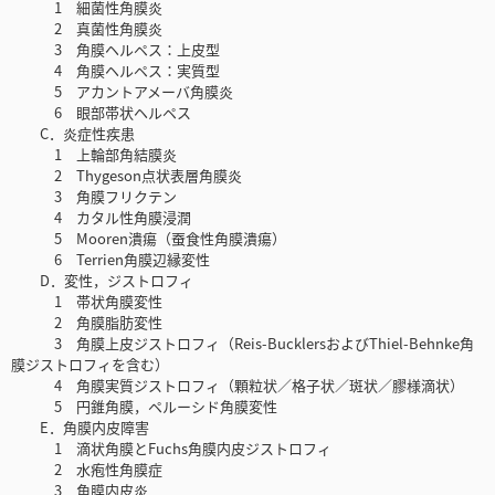
1 細菌性角膜炎
2 真菌性角膜炎
3 角膜ヘルペス：上皮型
4 角膜ヘルペス：実質型
5 アカントアメーバ角膜炎
6 眼部帯状ヘルペス
C．炎症性疾患
1 上輪部角結膜炎
2 Thygeson点状表層角膜炎
3 角膜フリクテン
4 カタル性角膜浸潤
5 Mooren潰瘍（蚕食性角膜潰瘍）
6 Terrien角膜辺縁変性
D．変性，ジストロフィ
1 帯状角膜変性
2 角膜脂肪変性
3 角膜上皮ジストロフィ（Reis-BucklersおよびThiel-Behnke角
膜ジストロフィを含む）
4 角膜実質ジストロフィ（顆粒状／格子状／斑状／膠様滴状）
5 円錐角膜，ペルーシド角膜変性
E．角膜内皮障害
1 滴状角膜とFuchs角膜内皮ジストロフィ
2 水疱性角膜症
3 角膜内皮炎