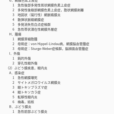
G．網膜色素上皮症
1 急性後部多発性斑状網膜色素上皮症
2 多発性後極部網膜色素上皮症，胞状網膜剥離
3 地図状（匐行性）網脈絡膜炎
4 散弾状脈絡網膜症
5 多発消失性白点症候群
6 急性帯状潜在性網膜外層症
H．腫瘍
1 網膜芽細胞腫
2 母斑症：von Hippel-Lindau病，網膜脳血管腫症
3 母斑症：Sturge-Weber症候群，脳顔面血管腫症
I．外傷
1 鈍的外傷
2 穿孔性眼外傷
（2）ぶどう膜疾患，眼内炎
A．感染症
1 急性網膜壊死
2 サイトメガロウイルス網膜炎
3 眼トキソプラズマ症
4 眼トキソカラ症
5 転移性眼内炎
6 梅毒，結核
B．ぶどう膜炎
1 急性前部ぶどう膜炎