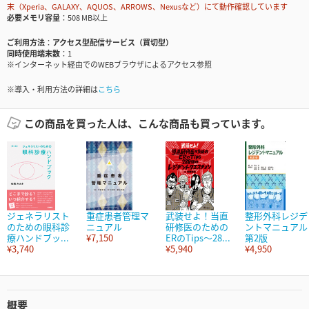
末（Xperia、GALAXY、AQUOS、ARROWS、Nexusなど）にて動作確認しています
必要メモリ容量
508 MB以上
ご利用方法
アクセス型配信サービス（買切型）
同時使用端末数
1
※インターネット経由でのWEBブラウザによるアクセス参照
※導入・利用方法の詳細は
こちら
この商品を買った人は、こんな商品も買っています。
ジェネラリスト
重症患者管理マ
武装せよ！当直
整形外科レジデ
のための眼科診
ニュアル
研修医のための
ントマニュアル
療ハンドブッ...
¥7,150
ERのTips～28...
第2版
¥3,740
¥5,940
¥4,950
概要