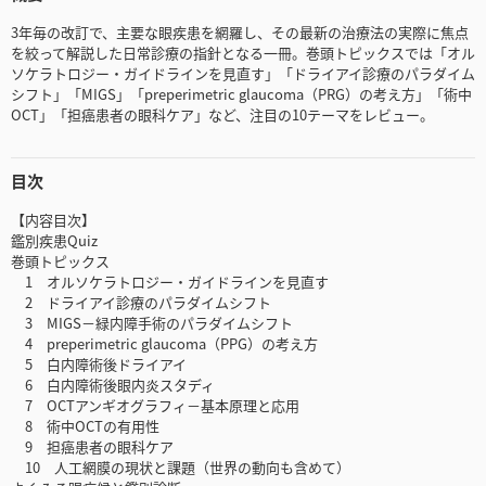
3年毎の改訂で、主要な眼疾患を網羅し、その最新の治療法の実際に焦点
を絞って解説した日常診療の指針となる一冊。巻頭トピックスでは「オル
ソケラトロジー・ガイドラインを見直す」「ドライアイ診療のパラダイム
シフト」「MIGS」「preperimetric glaucoma（PRG）の考え方」「術中
OCT」「担癌患者の眼科ケア」など、注目の10テーマをレビュー。
目次
【内容目次】
鑑別疾患Quiz
巻頭トピックス
1 オルソケラトロジー・ガイドラインを見直す
2 ドライアイ診療のパラダイムシフト
3 MIGS－緑内障手術のパラダイムシフト
4 preperimetric glaucoma（PPG）の考え方
5 白内障術後ドライアイ
6 白内障術後眼内炎スタディ
7 OCTアンギオグラフィ－基本原理と応用
8 術中OCTの有用性
9 担癌患者の眼科ケア
10 人工網膜の現状と課題（世界の動向も含めて）