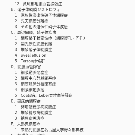
12 黄斑部毛細血管拡張症
B．硝子体網膜ジストロフィ
1 家族性滲出性硝子体網膜症
2 先天網膜分離症
3 その他の遺伝性硝子体疾患
C．周辺網膜，硝子体疾患
1 網膜格子状変性症（網膜裂孔・円孔）
2 裂孔原性網膜剥離
3 増殖硝子体網膜症
4 uveal effusion
5 Terson症候群
D．網膜血管障害
1 網膜動脈閉塞症
2 網膜中心静脈閉塞症
3 網膜静脈分枝閉塞症
4 網膜細動脈瘤
5 Coats病，Leber粟粒血管腫症
E．糖尿病網膜症
1 非増殖糖尿病網膜症
2 増殖糖尿病網膜症
3 糖尿病黄斑症
F．未熟児網膜症
1 未熟児網膜症名古屋大学野々部典枝