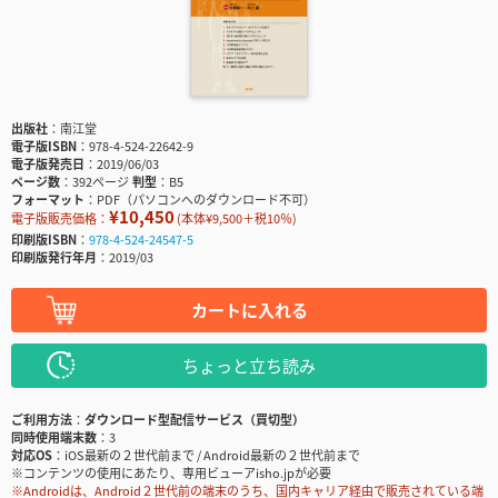
出版社
南江堂
電子版ISBN
978-4-524-22642-9
電子版発売日
2019/06/03
ページ数
392ページ
判型
B5
フォーマット
PDF（パソコンへのダウンロード不可）
¥10,450
電子版販売価格：
(本体¥9,500＋税10％)
印刷版ISBN
978-4-524-24547-5
印刷版発行年月
2019/03
カートに入れる
ちょっと立ち読み
ご利用方法
ダウンロード型配信サービス（買切型）
同時使用端末数
3
対応OS
iOS最新の２世代前まで / Android最新の２世代前まで
※コンテンツの使用にあたり、専用ビューアisho.jpが必要
※Androidは、Android２世代前の端末のうち、国内キャリア経由で販売されている端