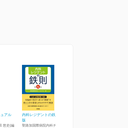
ニュアル
内科レジデントの鉄則 第4
版
田 悠史(編
聖路加国際病院内科チーフレ