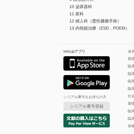
10 泌尿器科
11 産科
12 婦人科（悪性腫瘍手術）
13 内視鏡治療（ESD，POEM）
isho.jpアプリ
カ
基
臨
臨
臨
臨
社
シリアル番号をお持ちの方
基
シリアル番号登録
臨
臨
保