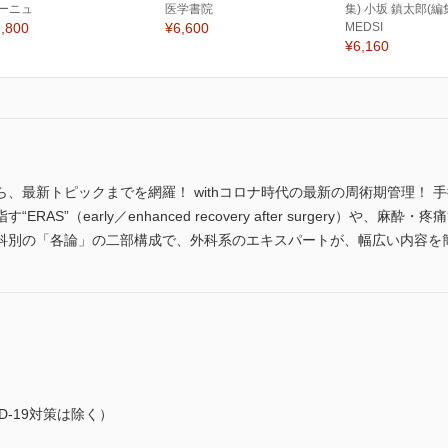
ーニュ
医学書院
集) 小坂 鎮太郎(編
,800
¥6,600
MEDSI
¥6,160
、最新トピックまでを網羅！ withコロナ時代の最新の周術期管理！ 
AS”（early／enhanced recovery after surgery）や
科別の「各論」の二部構成で、外科系のエキスパートが、幅広い内容を
D-19対策は除く）