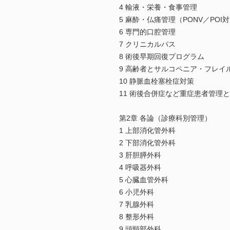
4 輸液・栄養・食事管理
5 麻酔・仏痛管理（PONV／POI
6 専門的口腔管理
7 クリニカルパス
8 術後早期回復プログラム
9 高齢者とサルコペニア・フレイ
10 静脈血栓塞栓症対策
11 術後合併症など重症患者管理とI
第2章 各論（診療科別管理）
1 上部消化管外科
2 下部消化管外科
3 肝胆膵外科
4 呼吸器外科
5 心臓血管外科
6 小児外科
7 乳腺外科
8 整形外科
9 頭頸部外科