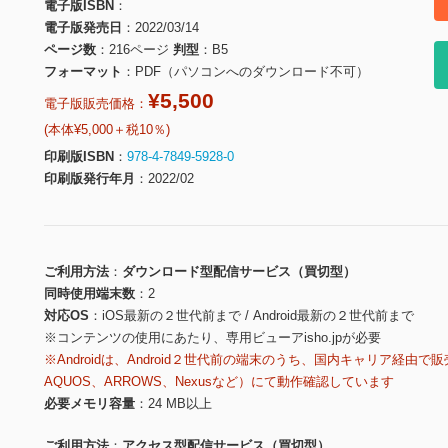
電子版ISBN
電子版発売日
2022/03/14
ページ数
216ページ
判型
B5
フォーマット
PDF（パソコンへのダウンロード不可）
¥5,500
電子版販売価格：
(本体¥5,000＋税10％)
印刷版ISBN
978-4-7849-5928-0
印刷版発行年月
2022/02
ご利用方法
ダウンロード型配信サービス（買切型）
同時使用端末数
2
対応OS
iOS最新の２世代前まで / Android最新の２世代前まで
※コンテンツの使用にあたり、専用ビューアisho.jpが必要
※Androidは、Android２世代前の端末のうち、国内キャリア経由で販
AQUOS、ARROWS、Nexusなど）にて動作確認しています
必要メモリ容量
24 MB以上
ご利用方法
アクセス型配信サービス（買切型）