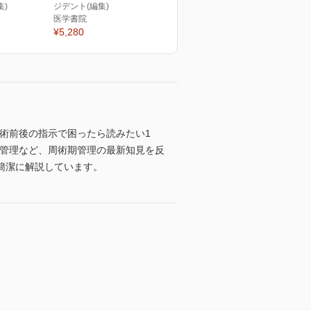
集)
ジデント(編集)
医学書院
¥5,280
手術前後の指示で困ったら読みたい1
、麻酔・疼痛管理など、周術期管理の最新知見を反
簡潔に解説しています。