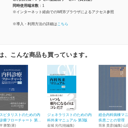
同時使用端末数
1
※インターネット経由でのWEBブラウザによるアクセス参照
※導入・利用方法の詳細は
こちら
は、こんな商品も買っています。
スピタリストのための内
ジェネラリストのための内
総合内科病棟マ
診療フローチャート 第...
科外来マニュアル 第3版
疾患ごとの管理
岸 勝繁(著)
金城 光代(他編集)
筒泉 貴彦(編集) 山