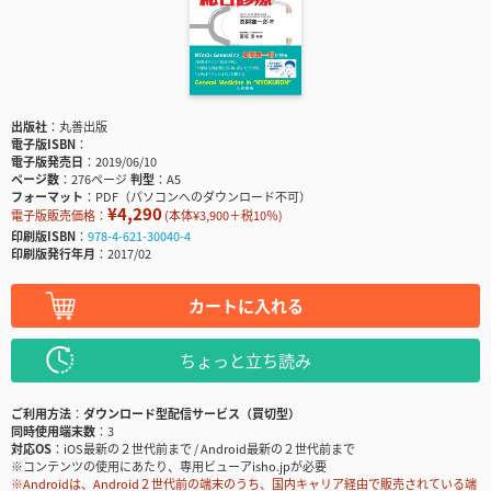
出版社
丸善出版
電子版ISBN
電子版発売日
2019/06/10
ページ数
276ページ
判型
A5
フォーマット
PDF（パソコンへのダウンロード不可）
¥4,290
電子版販売価格：
(本体¥3,900＋税10％)
印刷版ISBN
978-4-621-30040-4
印刷版発行年月
2017/02
カートに入れる
ちょっと立ち読み
ご利用方法
ダウンロード型配信サービス（買切型）
同時使用端末数
3
対応OS
iOS最新の２世代前まで / Android最新の２世代前まで
※コンテンツの使用にあたり、専用ビューアisho.jpが必要
※Androidは、Android２世代前の端末のうち、国内キャリア経由で販売されている端