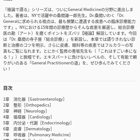
『極論で語る』シリーズは、ついにGeneral Medicineの分野に進出しま
した。著者は、NYで活躍中の桑間雄一郎先生。Dr.桑間いわく「Dr.
Generalに求められる視点は、最も頻繁に遭遇する疾患への臨床診療能力
です」。NYにおける15年間の診療歴からそんな疾患を厳選し、総合診療
医の勘（アート）を磨くポイントをズバリ【極論】解説しています。今回
は「Dr. 桑間の寺子屋『総合診療』」を新設し、本章では語りきれない診
断と治療のコツを明示、さらに皮膚、眼科等の疾患ではフルカラーの写
真もご覧になれます。とにかく監修の香坂先生も（「これはすごい本にな
る！」）と脱帽です。エキスパートに負けないレベルの、そして有能で頼
りがいのある「General Practitionerの道」を、ぜひ歩んでみてくださ
い！
目次
1章 消化器［Gastroenterology］
2章 整形［Orthopedics］
3章 神経［Neurology］
4章 循環器［Cardiology］
5章 内分泌・代謝［Endocrinology］
6章 皮膚［Dermatology］
7章 呼吸器［Pulmonary Medicine］