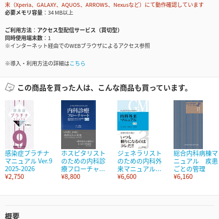
末（Xperia、GALAXY、AQUOS、ARROWS、Nexusなど）にて動作確認しています
必要メモリ容量
34 MB以上
ご利用方法
アクセス型配信サービス（買切型）
同時使用端末数
1
※インターネット経由でのWEBブラウザによるアクセス参照
※導入・利用方法の詳細は
こちら
この商品を買った人は、こんな商品も買っています。
感染症プラチナ
ホスピタリスト
ジェネラリスト
総合内科病棟マ
マニュアル Ver.9
のための内科診
のための内科外
ニュアル 疾患
2025-2026
療フローチャ...
来マニュアル...
ごとの管理
¥2,750
¥8,800
¥6,600
¥6,160
概要