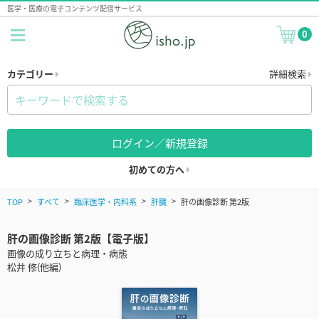
医学・医療の電子コンテンツ配信サービス
0
カテゴリー
詳細検索
ログイン／新規登録
初めての方へ
TOP
すべて
臨床医学・内科系
肝臓
肝の画像診断 第2版
肝の画像診断 第2版【電子版】
画像の成り立ちと病理・病態
松井 修(他編)