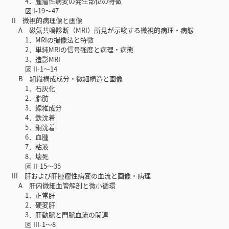
4．腫瘤性病変の発生部位の特徴
図 I-19～47
II 微視的病理像と画像
A 磁気共鳴診断（MRI）所見が示唆する微視的病理・病態
1．MRIの撮像法と特徴
2．単純MRIの信号強度と病理・病態
3．造影MRI
図 II-1～14
B 組織構成成分・微細構造と画像
1．石灰化
2．脂肪
3．線維成分
4．鉄沈着
5．銅沈着
6．血腫
7．粘液
8．壊死
図 II-15～35
III 肝および肝腫瘤性病変の血流と画像・病理
A 肝内微細血管解剖と微小循環
1．正常肝
2．硬変肝
3．肝動脈と門脈血流の関連
図 III-1～8