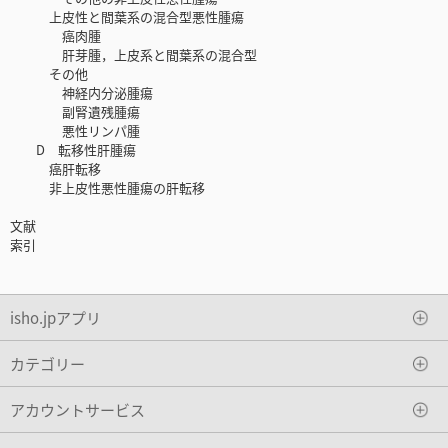
上皮性と間葉系の混合型悪性腫瘍
癌肉腫
肝芽腫，上皮系と間葉系の混合型
その他
神経内分泌腫瘍
副腎遺残腫瘍
悪性リンパ腫
D 転移性肝腫瘍
癌肝転移
非上皮性悪性腫瘍の肝転移
文献
索引
isho.jpアプリ
カテゴリー
アカウントサービス