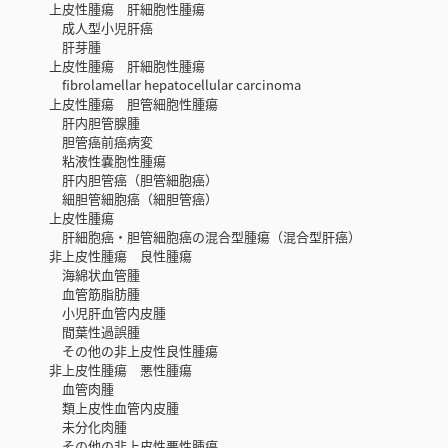
上皮性腫瘍 肝細胞性腫瘍
成人型小児肝癌
肝芽腫
上皮性腫瘍 肝細胞性腫瘍
fibrolamellar hepatocellular carcinoma
上皮性腫瘍 胆管細胞性腫瘍
肝内胆管腺腫
胆管癌前癌病変
粘液性嚢胞性腫瘍
肝内胆管癌（胆管細胞癌）
細胆管細胞癌（細胆管癌）
上皮性腫瘍
肝細胞癌・胆管細胞癌の混合型腫瘍（混合型肝癌）
非上皮性腫瘍 良性腫瘍
海綿状血管腫
血管筋脂肪腫
小児肝血管内皮腫
間葉性過誤腫
その他の非上皮性良性腫瘍
非上皮性腫瘍 悪性腫瘍
血管肉腫
類上皮性血管内皮腫
未分化肉腫
その他の非上皮性悪性腫瘍