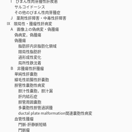
I びまん性肉芽腫性肝疾患
サルコイドーシス
その他のびまん性肉芽腫症
J 薬剤性肝障害・中毒性肝障害
IX 限局性・腫瘤性肝病変
A 画像上の偽病変・偽腫瘍
偽病変，偽腫瘍
偽腫瘍
脂肪肝内非脂肪化領域
限局性脂肪肝
過形成性変化
局所性鉄沈着
B 非腫瘍性肝腫瘤
単純性肝嚢胞
線毛性前腸性肝嚢胞
胆管性嚢胞性病変
胆汁性嚢胞，胆汁漏
肝内結石症
胆管周囲嚢胞
多嚢胞性胆管過誤腫
ductal plate malformation関連嚢胞性病変
血管性腫瘤
門脈-肝静脈短絡
門脈瘤