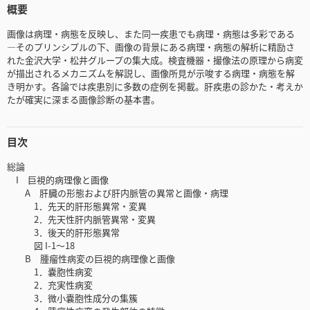
概要
画像は病理・病態を反映し、また同一疾患でも病理・病態は多彩である
―そのプリンシプルの下、画像の背景にある病理・病態の解析に精励さ
れた金沢大学・松井グループの集大成。検査機器・撮像法の原理から病変
が描出されるメカニズムを解説し、画像所見が示唆する病理・病態を解
き明かす。各論では疾患別に多数の症例を掲載。肝疾患の診かた・考えか
たが確実に深まる画像診断の基本書。
目次
総論
I 巨視的病理像と画像
A 肝臓の形態および肝内脈管の異常と画像・病理
1．先天的肝形態異常・変異
2．先天性肝内脈管異常・変異
3．後天的肝形態異常
図 I-1～18
B 腫瘤性病変の巨視的病理像と画像
1．嚢胞性病変
2．充実性病変
3．微小嚢胞性成分の集簇