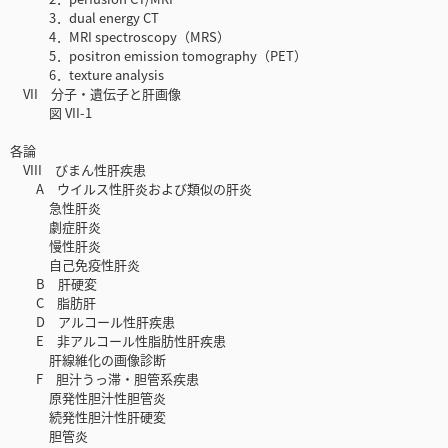
3．dual energy CT
4．MRI spectroscopy（MRS）
5．positron emission tomography（PET）
6．texture analysis
VII 分子・遺伝子と肝画像
図 VII-1
各論
VIII びまん性肝疾患
A ウイルス性肝炎および類似の肝炎
急性肝炎
劇症肝炎
慢性肝炎
自己免疫性肝炎
B 肝硬変
C 脂肪肝
D アルコール性肝疾患
E 非アルコール性脂肪性肝疾患
肝線維化の画像診断
F 胆汁うっ滞・胆管系疾患
原発性胆汁性胆管炎
続発性胆汁性肝硬変
胆管炎