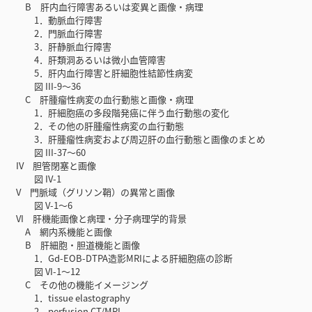
B 肝内血行障害あるいは変異と画像・病理
1．動脈血行障害
2．門脈血行障害
3．肝静脈血行障害
4．肝類洞あるいは微小血管障害
5．肝内血行障害と肝細胞性結節性病変
図 III-9～36
C 肝腫瘤性病変の血行動態と画像・病理
1．肝細胞癌の多段階発癌に伴う血行動態の変化
2．その他の肝腫瘤性病変の血行動態
3．肝腫瘤性病変および周辺肝の血行動態と画像のまとめ
図 III-37～60
IV 胆管閉塞と画像
図 IV-1
V 門脈域（グリソン鞘）の異常と画像
図 V-1～6
VI 肝機能画像と病理・分子病理学的背景
A 網内系機能と画像
B 肝細胞・胆道機能と画像
1．Gd-EOB-DTPA造影MRIによる肝細胞癌の診断
図 VI-1～12
C その他の機能イメージング
1．tissue elastography
2．perfusion CT/MRI