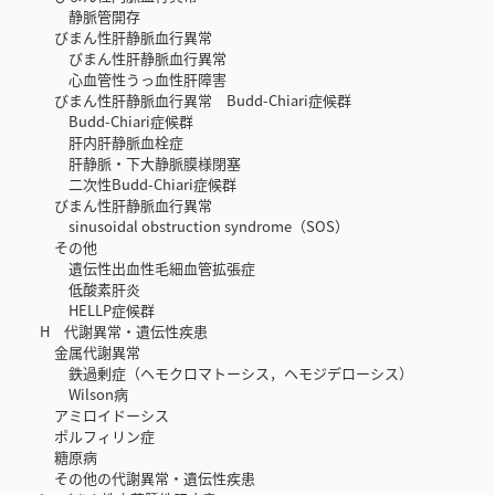
静脈管開存
びまん性肝静脈血行異常
びまん性肝静脈血行異常
心血管性うっ血性肝障害
びまん性肝静脈血行異常 Budd-Chiari症候群
Budd-Chiari症候群
肝内肝静脈血栓症
肝静脈・下大静脈膜様閉塞
二次性Budd-Chiari症候群
びまん性肝静脈血行異常
sinusoidal obstruction syndrome（SOS）
その他
遺伝性出血性毛細血管拡張症
低酸素肝炎
HELLP症候群
H 代謝異常・遺伝性疾患
金属代謝異常
鉄過剰症（ヘモクロマトーシス，ヘモジデローシス）
Wilson病
アミロイドーシス
ポルフィリン症
糖原病
その他の代謝異常・遺伝性疾患