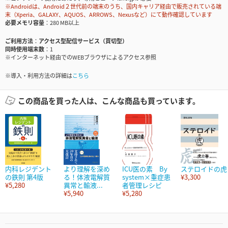
※Androidは、Android２世代前の端末のうち、国内キャリア経由で販売されている端
末（Xperia、GALAXY、AQUOS、ARROWS、Nexusなど）にて動作確認しています
必要メモリ容量
280 MB以上
ご利用方法
アクセス型配信サービス（買切型）
同時使用端末数
1
※インターネット経由でのWEBブラウザによるアクセス参照
※導入・利用方法の詳細は
こちら
この商品を買った人は、こんな商品も買っています。
内科レジデント
より理解を深め
ICU医の素 By
ステロイドの虎
の鉄則 第4版
る！体液電解質
system×重症患
¥3,300
¥5,280
異常と輸液...
者管理レシピ
¥5,940
¥5,280