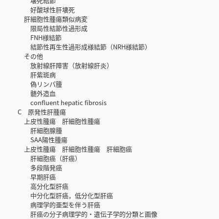
壊死結節
好酸球性肝壊死
肝細胞性腫瘍類似病変
限局性結節性過形成
FNH様結節
結節性再生性過形成様結節（NRH様結節）
その他
放射線肝障害（放射線肝炎）
肝紫斑病
偽リンパ腫
髄外造血
confluent hepatic fibrosis
C 原発性肝腫瘍
上皮性腫瘍 肝細胞性腫瘍
肝細胞腺腫
SAA陽性腫瘍
上皮性腫瘍 肝細胞性腫瘍 肝細胞癌
肝細胞癌（肝癌）
多段階発癌
早期肝癌
高分化型肝癌
中分化型肝癌，低分化型肝癌
病理学的亜型を伴う肝癌
肝癌の分子病理学的・遺伝子学的分類と画像