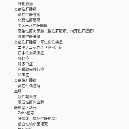
肝動脈瘤
炎症性肝腫瘤
炎症性肝腫瘤
化膿性肝膿瘍
アメーバ性肝膿瘍
感染性肝肉芽腫（慢性肝膿瘍，肉芽性肝膿瘍）
真菌性肝膿瘍
炎症性肝腫瘤 寄生虫性疾患
エキノコッカス（包虫）症
日本住血吸虫症
肝蛭症
肝吸虫症
内臓幼虫移行症
回虫症
炎症性肝腫瘤
炎症性偽腫瘍
血腫
急性期血腫
陳旧性肝内血腫
肝梗塞・壊死
Zahn梗塞
肝壊死（壊死性肝梗塞）
虚血性偽小葉壊死