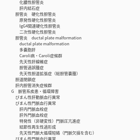
化膿性胆管炎
肝内結石症
胆管炎 硬化性胆管炎
原発性硬化性胆管炎
IgG4関連硬化性胆管炎
二次性硬化性胆管炎
胆管炎 ductal plate malformation
ductal plate malformation
多嚢胞肝
Caroli病・Caroli症候群
先天性肝線維症
胆管過誤腫症
先天性胆道拡張症（総胆管嚢腫）
胆道閉鎖症
肝内胆管消失症候群
G 脈管系疾患・循環障害
びまん性肝動脈血行異常
びまん性門脈血行異常
肝内門脈血栓症
肝外門脈血栓症
特発性（非硬変性）門脈圧亢進症
結節性再生性過形成
先天性門脈大循環短絡（門脈欠損を含む）
びまん性門脈血行異常