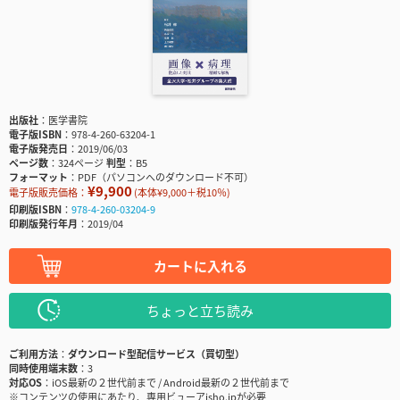
出版社
医学書院
電子版ISBN
978-4-260-63204-1
電子版発売日
2019/06/03
ページ数
324ページ
判型
B5
フォーマット
PDF（パソコンへのダウンロード不可）
¥9,900
電子版販売価格：
(本体¥9,000＋税10％)
印刷版ISBN
978-4-260-03204-9
印刷版発行年月
2019/04
カートに入れる
ちょっと立ち読み
ご利用方法
ダウンロード型配信サービス（買切型）
同時使用端末数
3
対応OS
iOS最新の２世代前まで / Android最新の２世代前まで
※コンテンツの使用にあたり、専用ビューアisho.jpが必要