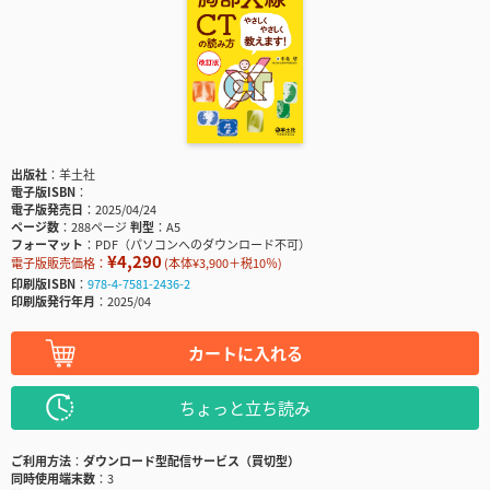
出版社
羊土社
電子版ISBN
電子版発売日
2025/04/24
ページ数
288ページ
判型
A5
フォーマット
PDF（パソコンへのダウンロード不可）
¥4,290
電子版販売価格：
(本体¥3,900＋税10％)
印刷版ISBN
978-4-7581-2436-2
印刷版発行年月
2025/04
カートに入れる
ちょっと立ち読み
ご利用方法
ダウンロード型配信サービス（買切型）
同時使用端末数
3