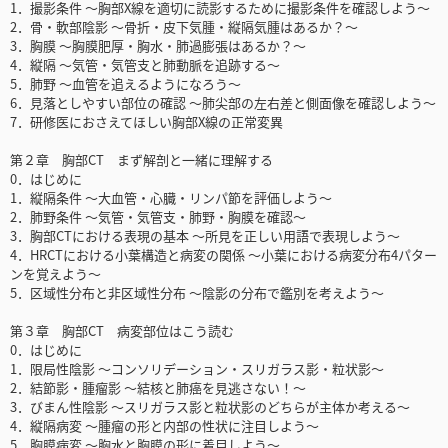
1．撮影条件 ～胸部X線を適切に読影するために撮影条件を確認しよう～
2．骨・軟部陰影 ～骨折・皮下気腫・縦隔気腫はあるか？～
3．胸膜 ～胸膜肥厚・胸水・肺過膨張はあるか？～
4．縦隔 ～気管・気管支と肺動脈を追跡する～
5．肺野 ～血管を追えるようになろう～
6．見落としやすい部位の確認 ～肺尖部の左右差と側面像を確認しよう～
7．研修医におさえてほしい胸部X線の正常変異
第２章 胸部CT まず解剖と一緒に理解する
0．はじめに
1．縦隔条件 ～大血管・心臓・リンパ節を評価しよう～
2．肺野条件 ～気管・気管支・肺野・胸膜を確認～
3．胸部CTにおける表現の基本 ～所見を正しい用語で表現しよう～
4．HRCTにおける小葉構造と病変の関係 ～小葉における病変分布4パター
ンを覚えよう～
5．区域性分布と非区域性分布 ～陰影の分布で鑑別を考えよう～
第３章 胸部CT 病変部位はこう読む
0．はじめに
1．限局性陰影 ～コンソリデーション・スリガラス影・粒状影～
2．結節影・腫瘤影 ～結核と肺癌を見逃さない！～
3．びまん性陰影 ～スリガラス影と粒状影のどちらが主体か考える～
4．縦隔病変 ～腫瘤の形と内部の性状に注目しよう～
5．胸膜病変 ～胸水と胸膜の形に着目しよう～