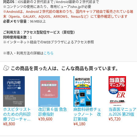
対応OS
iOS最新の２世代前まで / Android最新の２世代前まで
※コンテンツの使用にあたり、専用ビューアisho.jpが必要
※Androidは、Android２世代前の端末のうち、国内キャリア経由で販売されている端
末（Xperia、GALAXY、AQUOS、ARROWS、Nexusなど）にて動作確認しています
必要メモリ容量
96 MB以上
ご利用方法
アクセス型配信サービス（買切型）
同時使用端末数
1
※インターネット経由でのWEBブラウザによるアクセス参照
※導入・利用方法の詳細は
こちら
この商品を買った人は、こんな商品も買っています。
ホスピタリスト
改訂第６版 救急
麻酔科研修チェ
当直医マニュア
のための内科診
診療指針
ックノート 改
ル2026 第29版
療フローチャ...
¥39,600
訂第8版
¥5,720
¥8,800
¥4,180