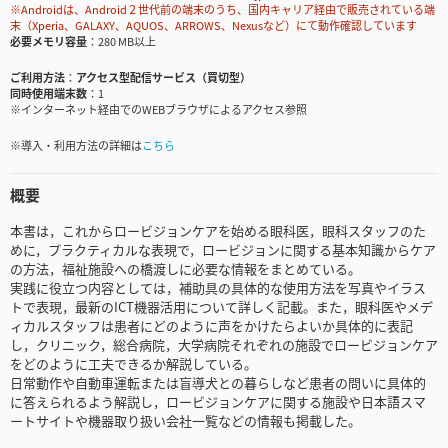
※Androidは、Android２世代前の端末のうち、国内キャリア経由で販売されている端
末（Xperia、GALAXY、AQUOS、ARROWS、Nexusなど）にて動作確認しています
必要メモリ容量
280 MB以上
ご利用方法
アクセス型配信サービス（買切型）
同時使用端末数
1
※インターネット経由でのWEBブラウザによるアクセス参照
※導入・利用方法の詳細は
こちら
概要
本書は，これからロービジョンケアを始める眼科医，眼科スタッフのた
めに，プラクティカルな表現で，ロービジョンに関する基本知識からケア
の方法，福祉施設への橋渡しに必要な情報をまとめている。
実践に役立つ内容としては，補助具の具体的な使用方法を写真やイラス
トで表現，最新のICT機器活用について詳しく記載。また，眼科医やメデ
ィカルスタッフは患者にどのように声をかけたらよいか具体的に表記
し，クリニック，総合病院，大学病院それぞれの施設でロービジョンケア
をどのように工夫できるか解説している。
日常動作や自動車運転または盲導犬との暮らしなど患者の問いに具体的
に答えられるよう解説し，ロービジョンケアに関する施設や日本語スマ
ートサイトや機器取り扱い会社一覧などの情報も掲載した。