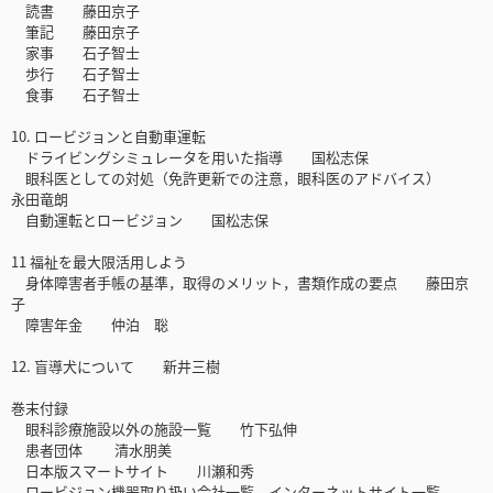
読書 藤田京子
筆記 藤田京子
家事 石子智士
歩行 石子智士
食事 石子智士
10. ロービジョンと自動車運転
ドライビングシミュレータを用いた指導 国松志保
眼科医としての対処（免許更新での注意，眼科医のアドバイス）
永田竜朗
自動運転とロービジョン 国松志保
11 福祉を最大限活用しよう
身体障害者手帳の基準，取得のメリット，書類作成の要点 藤田京
子
障害年金 仲泊 聡
12. 盲導犬について 新井三樹
巻末付録
眼科診療施設以外の施設一覧 竹下弘伸
患者団体 清水朋美
日本版スマートサイト 川瀬和秀
ロービジョン機器取り扱い会社一覧，インターネットサイト一覧