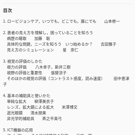
目次
1. ロービジョンケア，いつでも，どこでも，誰にでも 山本修一
2. 患者の見え方を理解し，困っていることを知ろう
病歴の聴取 加藤 聡
具体的な問題，ニーズを知ろう いつ始めるか？ 吉田雅子
見え方のシミュレーション 星 崇仁
3. 視覚の評価のしかた
視力の評価 八木幸子，新井三樹
視野の評価と重要性 張替涼子
そのほかの視覚の評価（コントラスト感度，読み速度） 田中恵津
子
4. 基本の補助具と使いかた
単純な拡大 柳澤美衣子
レンズ，拡大鏡による拡大 米澤博文
遮光眼鏡 清水朋美
非光学的補助具 斉之平真弓
5. ICT機器の応用