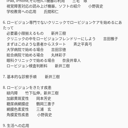
iPad, iPhone,その他ICT機器の利用 三宅 琢
視覚障害対応の読み上げ機器，ソフトの紹介 小野眞史
学校教育への応用 氏間和仁
6. ロービジョン専門でないクリニックでロービジョンケアを始めるにあ
たって
必要最小限揃えるもの 新井三樹
クリニックの中をロービジョンフレンドリーにしよう 吉田雅子
まずはこのような患者からスタート 斉之平真弓
大学病院で始める場合 吉田宗徳
総合病院で始める場合 丸林彩子
眼科クリニックで始める場合 奈良井章人
ロービジョン検査判断料 新井三樹
7. 基本的な診察手順 新井三樹
8. ロービジョンをきたす疾患
緑内障 竹下弘伸，新井三樹
加齢黄斑変性 岡本芳史
糖尿病網膜症 鶴岡三惠子
網膜色素変性 三浦 玄
角膜変性疾患 小野眞史
9. 生活への応用