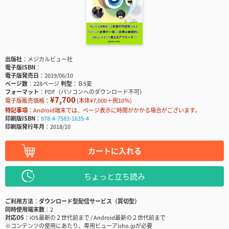
出版社
メジカルビュー社
電子版ISBN
電子版発売日
2019/06/10
ページ数
228ページ
判型
Ｂ5変
フォーマット
PDF（パソコンへのダウンロード不可）
¥7,700
電子版販売価格：
(本体¥7,000＋税10％)
特記事項
Android端末では、ページ表示に時間がかかる場合がございます。
印刷版ISBN
978-4-7583-1635-4
印刷版発行年月
2018/10
カートに入れる
ちょっと立ち読み
ご利用方法
ダウンロード型配信サービス（買切型）
同時使用端末数
2
対応OS
iOS最新の２世代前まで / Android最新の２世代前まで
※コンテンツの使用にあたり、専用ビューアisho.jpが必要